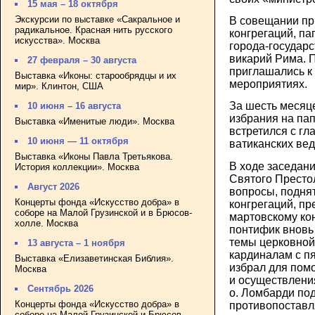
15 мая – 18 октября
Экскурсии по выставке «Сакральное и
В совещании пр
радикальное. Красная нить русского
конгрегаций, па
искусства». Москва
города-государс
викарий Рима. 
27 февраля – 30 августа
приглашались к 
Выставка «Иконы: старообрядцы и их
мероприятиях.
мир». Клинтон, США
За шесть месяц
10 июня – 16 августа
избрания на пап
Выставка «Именитые люди». Москва
встретился с гл
10 июня — 11 октября
ватиканских вед
Выставка «Иконы Павла Третьякова.
В ходе заседани
История коллекции». Москва
Святого Престо
Август 2026
вопросы, подня
Концерты фонда «Искусство добра» в
конгрегаций, п
соборе на Малой Грузинской и в Брюсов-
мартовскому кон
холле. Москва
понтифик вновь
темы церковной
13 августа – 1 ноября
кардиналам с пя
Выставка «Елизаветинская Библия».
избрал для пом
Москва
и осуществлени
Сентябрь 2026
о. Ломбарди под
Концерты фонда «Искусство добра» в
противопоставл
соборе на Малой Грузинской и Брюсов-