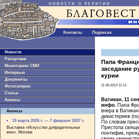
Контакты
Подписка
Новости
Репортажи
Папа Франц
Мониторинг СМИ
заседание р
Интервью
курии
Документы
11.09.2013 11:12
Фотогалереи
Статьи
Ватикан, 11 се
Анонсы
инфо.
Папа Фра
вчера в Ватикан
Анонсы
дикастериев (по
19 марта 2026 г. — 7 февраля 2027 г.
По словам прес
Престола свяще
Выставка «Искусство добродетельных
жен». Москва
понтифик, прежд
своих «министр