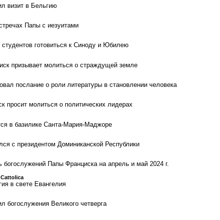
л визит в Бельгию
встречах Папы с иезуитами
 студентов готовиться к Синоду и Юбилею
иск призывает молиться о страждущей земле
овал послание о роли литературы в становлении человека
ск просит молиться о политических лидерах
тся в базилике Санта-Мария-Маджоре
лся с президентом Доминиканской Республики
 богослужений Папы Франциска на апрель и май 2024 г.
 Cattolica
гия в свете Евангелия
л богослужения Великого четверга