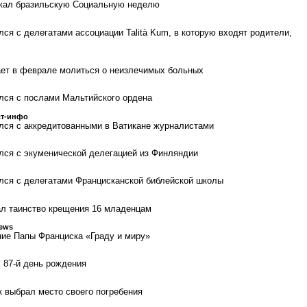
жал бразильскую Социальную неделю
ся с делегатами ассоциации Talità Kum, в которую входят родители,
ает в феврале молиться о неизлечимых больных
лся с послами Мальтийского ордена
ст-инфо
лся с аккредитованными в Ватикане журналистами
лся с экуменической делегацией из Финляндии
лся с делегатами Францисканской библейской школы
ал таинство крещения 16 младенцам
News
ие Папы Франциска «Граду и миру»
 87-й день рождения
 выбрал место своего погребения