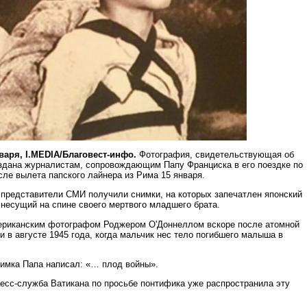
варя, I.MEDIA/Благовест-инфо.
Фотография, свидетельствующая об
здана журналистам, сопровождающим Папу Франциска в его поездке по
сле вылета папского лайнера из Рима 15 января.
 представители СМИ получили снимки, на которых запечатлен японский
 несущий на спине своего мертвого младшего брата.
ериканским фотографом Роджером О'Доннеллом вскоре после атомной
 в августе 1945 года, когда мальчик нес тело погибшего малыша в
нимка Папа написал: «… плод войны».
есс-служба Ватикана по просьбе понтифика уже распространила эту