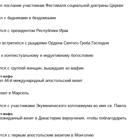
л послание участникам Фестиваля социальной доктрины Церкви
ал с бедняками и бездомными
лся с президентом Республики Ирак
 встретился с рыцарями Ордена Святого Гроба Господня
 к контекстуальному и индуктивному богословию
лся с группой женщин, вышедших из мафии
ст-инфо
л 44-й международный апостольский визит
изит в Марсель
лся с участниками Экуменического коллоквиума во имя св. Павла
ст-инфо
еожиданный визит в Дикастерию вероучения, чтобы поблагодарить
тся с первым апостольским визитом в Монголию