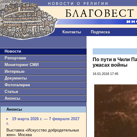
Контакты
Подписка
Новости
Репортажи
По пути в Чили П
Мониторинг СМИ
ужасах войны
Интервью
16.01.2018 17:45
Документы
Фотогалереи
Статьи
Анонсы
Анонсы
19 марта 2026 г. — 7 февраля 2027
г.
Выставка «Искусство добродетельных
жен». Москва