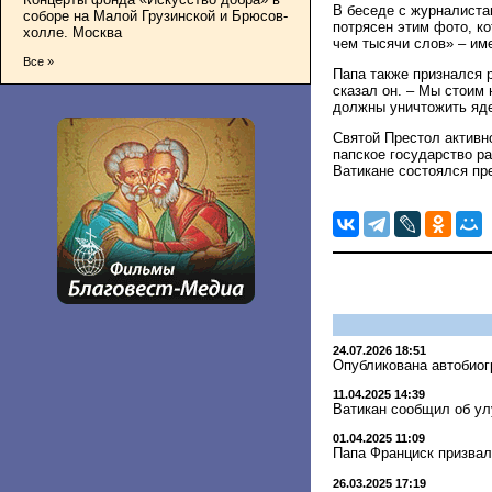
В беседе с журналиста
соборе на Малой Грузинской и Брюсов-
потрясен этим фото, к
холле. Москва
чем тысячи слов» – им
Все »
Папа также признался р
сказал он. – Мы стоим
должны уничтожить яд
Святой Престол активно
папское государство р
Ватикане состоялся п
24.07.2026 18:51
Опубликована автобиог
11.04.2025 14:39
Ватикан сообщил об у
01.04.2025 11:09
Папа Франциск призва
26.03.2025 17:19