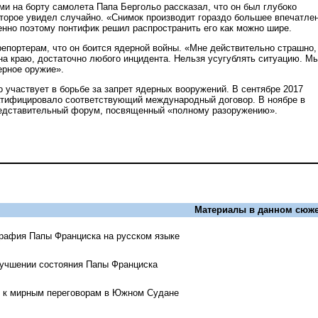
ми на борту самолета Папа Бергольо рассказал, что он был глубоко
оторое увидел случайно. «Снимок производит гораздо большее впечатле
енно поэтому понтифик решил распространить его как можно шире.
епортерам, что он боится ядерной войны. «Мне действительно страшно, 
 на краю, достаточно любого инцидента. Нельзя усугублять ситуацию. М
ерное оружие».
 участвует в борьбе за запрет ядерных вооружений. В сентябре 2017
атифицировало соответствующий международный договор. В ноябре в
редставительный форум, посвященный «полному разоружению».
Материалы в данном сюже
рафия Папы Франциска на русском языке
лучшении состояния Папы Франциска
л к мирным переговорам в Южном Судане