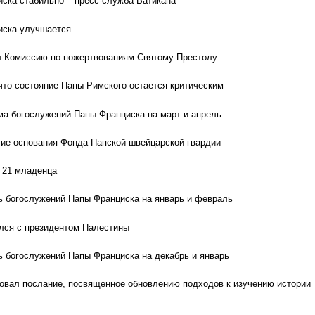
ска стабильно – пресс-служба Ватикана
иска улучшается
л Комиссию по пожертвованиям Святому Престолу
что состояние Папы Римского остается критическим
а богослужений Папы Франциска на март и апрель
тие основания Фонда Папской швейцарской гвардии
 21 младенца
 богослужений Папы Франциска на январь и февраль
лся с президентом Палестины
 богослужений Папы Франциска на декабрь и январь
овал послание, посвященное обновлению подходов к изучению истории