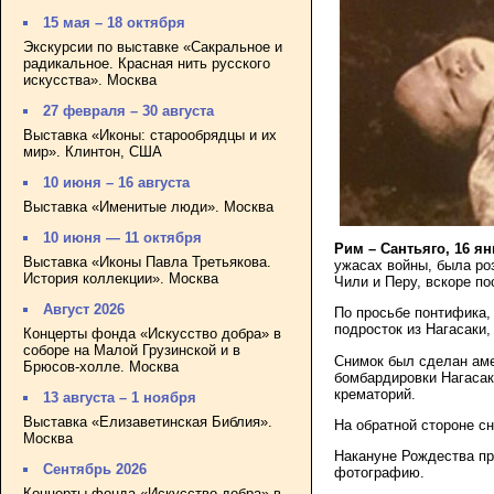
15 мая – 18 октября
Экскурсии по выставке «Сакральное и
радикальное. Красная нить русского
искусства». Москва
27 февраля – 30 августа
Выставка «Иконы: старообрядцы и их
мир». Клинтон, США
10 июня – 16 августа
Выставка «Именитые люди». Москва
10 июня — 11 октября
Рим – Сантьяго, 16 ян
Выставка «Иконы Павла Третьякова.
ужасах войны, была ро
История коллекции». Москва
Чили и Перу, вскоре по
Август 2026
По просьбе понтифика,
подросток из Нагасаки,
Концерты фонда «Искусство добра» в
соборе на Малой Грузинской и в
Снимок был сделан ам
Брюсов-холле. Москва
бомбардировки Нагасаки
крематорий.
13 августа – 1 ноября
Выставка «Елизаветинская Библия».
На обратной стороне с
Москва
Накануне Рождества пр
Сентябрь 2026
фотографию.
Концерты фонда «Искусство добра» в