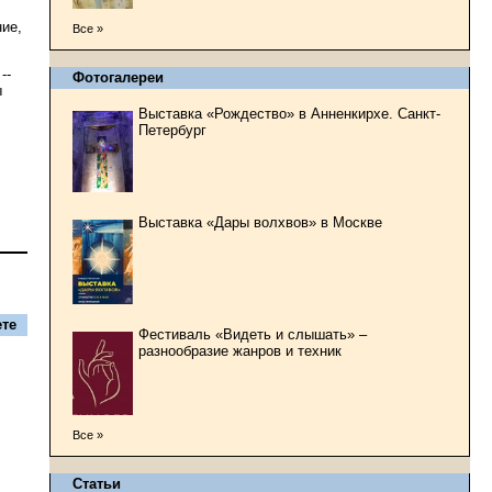
ние,
Все »
--
Фотогалереи
ы
Выставка «Рождество» в Анненкирхе. Санкт-
Петербург
Выставка «Дары волхвов» в Москве
те
Фестиваль «Видеть и слышать» –
разнообразие жанров и техник
Все »
Статьи