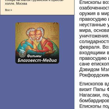
Епископы во
холле. Москва
озабоченнос
Все »
оружия в ми
правосудию 
неустанные 
мира, основа
уничтожения,
солидарности
февраля. Во
входящими в
правосудию и
сане епископ
Дэвидом Мэл
Рокфордским
Епископов в
визит Папы 
Нагасаки, п
бомбардиров
Епископы по