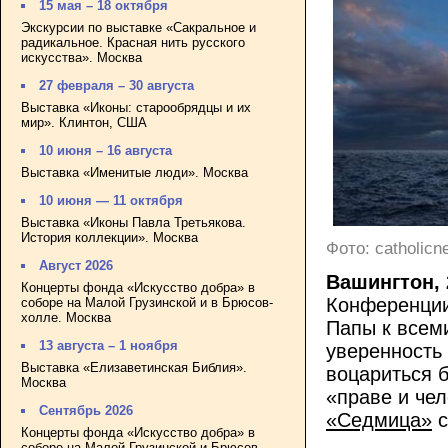
15 мая – 18 октября
Экскурсии по выставке «Сакральное и
радикальное. Красная нить русского
искусства». Москва
27 февраля – 30 августа
Выставка «Иконы: старообрядцы и их
мир». Клинтон, США
10 июня – 16 августа
Выставка «Именитые люди». Москва
10 июня — 11 октября
Выставка «Иконы Павла Третьякова.
История коллекции». Москва
Фото: catholic
Август 2026
Вашингтон,
Концерты фонда «Искусство добра» в
Конференции
соборе на Малой Грузинской и в Брюсов-
холле. Москва
Папы к всем
13 августа – 1 ноября
уверенность 
Выставка «Елизаветинская Библия».
воцариться 
Москва
«праве и че
Сентябрь 2026
«Седмица»
с
Концерты фонда «Искусство добра» в
соборе на Малой Грузинской и Брюсов-