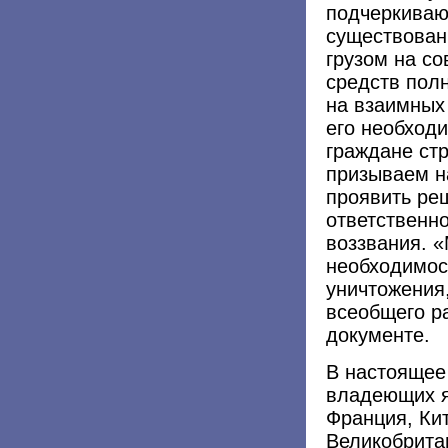
подчеркиваю
существован
грузом на со
средств пол
на взаимных 
его необходи
граждане ст
призываем н
проявить ре
ответственно
воззвания. 
необходимост
уничтожения,
всеобщего р
документе.
В настоящее
владеющих я
Франция, Кит
Великобрита