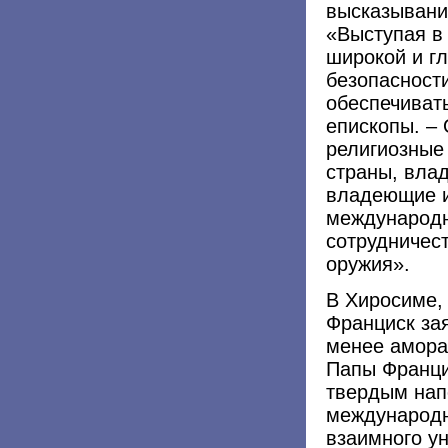
высказывани
«Выступая в
широкой и г
безопасности
обеспечиват
епископы. –
религиозные
страны, вла
владеющие и
международн
сотрудничес
оружия».
В Хиросиме,
Франциск за
менее амора
Папы Франци
твердым нап
международн
взаимного у