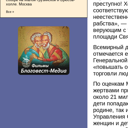
преступно! 
холле. Москва
соответству
Все »
неестествен
рабства», —
верующим с 
площади Свя
Всемирный д
отмечается 
Генеральной
«повышать о
торговли лю
По оценкам 
жертвами пр
около 21 ми
дети попадаю
родине, так 
Управления 
женщин и де