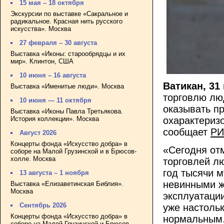
15 мая – 18 октября
Экскурсии по выставке «Сакральное и
радикальное. Красная нить русского
искусства». Москва
27 февраля – 30 августа
Выставка «Иконы: старообрядцы и их
мир». Клинтон, США
10 июня – 16 августа
Ватикан, 31
Выставка «Именитые люди». Москва
торговлю лю
10 июня — 11 октября
оказывать п
Выставка «Иконы Павла Третьякова.
История коллекции». Москва
охарактеризо
сообщает
РИ
Август 2026
Концерты фонда «Искусство добра» в
«Сегодня от
соборе на Малой Грузинской и в Брюсов-
холле. Москва
торговлей л
год тысячи м
13 августа – 1 ноября
невинными ж
Выставка «Елизаветинская Библия».
Москва
эксплуатации
Сентябрь 2026
уже настольк
Концерты фонда «Искусство добра» в
нормальным. 
соборе на Малой Грузинской и Брюсов-