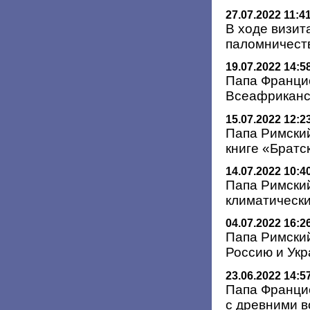
27.07.2022 11:4
В ходе визит
паломничеств
19.07.2022 14:5
Папа Францис
Всеафриканск
15.07.2022 12:2
Папа Римский
книге «Братс
14.07.2022 10:4
Папа Римский
климатическ
04.07.2022 16:2
Папа Римски
Россию и Укр
23.06.2022 14:5
Папа Франци
с древними 