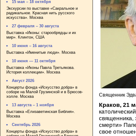
15 мая – 18 октября
Экскурсии по выставке «Сакральное и
радикальное. Красная нить русского
искусства». Москва
27 февраля – 30 августа
Выставка «Иконы: старообрядцы и их
мир». Клинтон, США
10 июня – 16 августа
Выставка «Именитые люди». Москва
10 июня — 11 октября
Выставка «Иконы Павла Третьякова.
История коллекции». Москва
Август 2026
Концерты фонда «Искусство добра» в
соборе на Малой Грузинской и в Брюсов-
Cвященник Эдва
холле. Москва
Краков, 21 
13 августа – 1 ноября
католический
Выставка «Елизаветинская Библия».
Москва
священника, 
смерти» Папе
Сентябрь 2026
свое отношен
Концерты фонда «Искусство добра» в
соборе на Малой Грузинской и Брюсов-