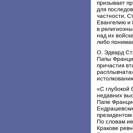
призывает пр
для последов
частности, С
Евангелию и
в религиозны
над их войска
либо понимае
О. Эдвард Ст
Папы Франци
причастия в
расплывчата»
истолковани
«С глубокой 
недавних выс
Папе Францис
Ендрашевски
президентом
По словам ие
Кракове ревн