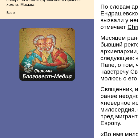
холле. Москва
По словам ар
Ендрашевског
Все »
вызвали у не
отмечает
Chr
Месяцем ран
бывший рект
архиепархии,
следующее: 
Папе, о том,
навстречу Св
молюсь о его
Священник, 
ранее неодно
«неверное ис
милосердия,
пред мигрант
Европу.
«Во имя мило