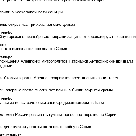
явили о бесчеловечности санкций
новь открылись три христианские церкви
ст-инфо
йну горожане пренебрегают мерами защиты от коронавируса – священни
ости
»: кто вывез античное золото Сирии
ст-инфо
похищения Алеппских митрополитов Патриархи Антиохийские призвали
ждении
». Старый город в Алеппо собираются восстановить за пять лет
и: впервые после многих лет войны в Сирии закрыты храмы
ст-инфо
участие во встрече епископов Средиземноморья в Бари
дложил России развивать гуманитарное партнерство по Сирии
 и дипломатия должны остановить войну в Сирии
кс-Религия"