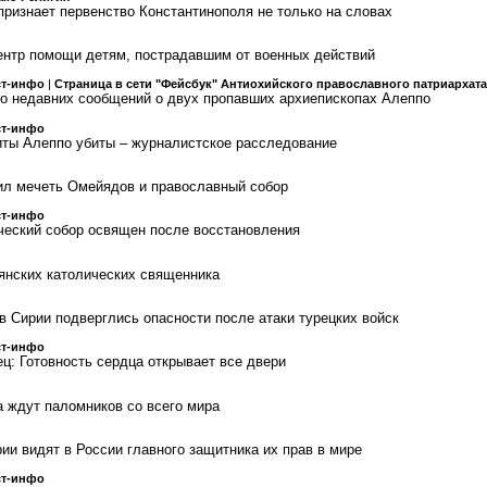
признает первенство Константинополя не только на словах
ентр помощи детям, пострадавшим от военных действий
ст-инфо
|
Страница в сети "Фейсбук" Антиохийского православного патриархата
о недавних сообщений о двух пропавших архиепископах Алеппо
ст-инфо
ты Алеппо убиты – журналистское расследование
ил мечеть Омейядов и православный собор
ст-инфо
ческий собор освящен после восстановления
янских католических священника
в Сирии подверглись опасности после атаки турецких войск
ст-инфо
ц: Готовность сердца открывает все двери
 ждут паломников со всего мира
ии видят в России главного защитника их прав в мире
ст-инфо