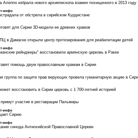
а Алеппо избрала нового архиепископа взамен похищенного в 2013 году
ст-инфо
острадала от обстрела в сирийском Курдистане
отовят для Сирии 3D-модели ее древних храмов
ПЦ в Дамаске открыли центр протезирования для реабилитации детей
ст-инфо
манские рейнджеры" восстановили армянскую церковь в Ракке
тавят помощь двум православным храмам в Сирии
я группа по защите прав верующих провела гуманитарную акцию в Сир
ожет восстановить в Сирии церковь с 1 700-летней историей
примут участие в реставрации Пальмиры
ст-инфо
щает Сирию
ст-инфо
ание синода Антиохийской Православной Церкви