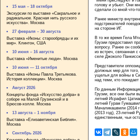
"Меня преследуют и гов
голову и убьют. Они мн
15 мая – 18 октября
сделали со мной что-т
Экскурсии по выставке «Сакральное и
радикальное. Красная нить русского
Ранее министр внутрен
искусства». Москва
подстрекателей поездо
на стороне ИГ.
27 февраля – 30 августа
В то же время Гела Мт
Выставка «Иконы: старообрядцы и их
Грузии предоставил п
мир». Клинтон, США
вопросу. Ранее он соо
из встреч, связанная с
10 июня – 16 августа
селе Джоколо Панкисск
Выставка «Именитые люди». Москва
Представители оппозиц
10 июня — 11 октября
должных мер для того,
Выставка «Иконы Павла Третьякова.
ущелья для войны в Си
История коллекции». Москва
над теми, кто покидает
Август 2026
По данным Информацион
Грузии, все они были в
Концерты фонда «Искусство добра» в
летний Исрафил Цатиашв
соборе на Малой Грузинской и в
летний Гурам Гумашвили
Брюсов-холле. Москва
Мачаликашвили (2014 г
(2013 год), 23-летний
13 августа – 1 ноября
единственным, чьи ост
Выставка «Елизаветинская Библия».
Москва
Сентябрь 2026
Концерты фонда «Искусство добра» в