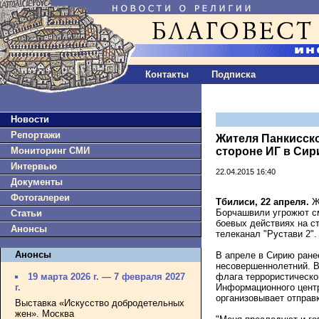
Контакты
Подписка
Новости
Репортажи
Жителя Панкисско
Мониторинг СМИ
стороне ИГ в Сир
Интервью
22.04.2015 16:40
Документы
Фотогалереи
Тбилиси, 22 апреля.
Жи
Борчашвили угрожют сме
Статьи
боевых действиях на с
Анонсы
телеканал "Рустави 2".
Анонсы
В апреле в Сирию ране
несовершеннолетний. В
флага террористическо
19 марта 2026 г. — 7 февраля 2027
Информационного центр
г.
организовывает отправ
Выставка «Искусство добродетельных
жен». Москва