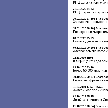
РПЦ одна из немногих 
21.01.2020 14:43
РПЦ откроет в Сирии ц
20.01.2020 17:19
|
Благове
Заявление относительн
15.01.2020 18:26
|
Благове
Похищенные митрополи
08.01.2020 15:29
Путин в Дамаске посет
09.12.2019 00:20
|
Благове
Алеппо: армяно-католи
12.11.2019 11:03
В Сирии убиты два арм
23.10.2019 19:46
Более 50 000 христиан 
19.10.2019 20:37
|
Благове
Сирийский францискане
11.10.2019 12:52
|
ТАСС
Жители Маалюли снова
02.10.2019 15:15
Легойда: христиане Сир
01.10.2019 10:54
|
Благове