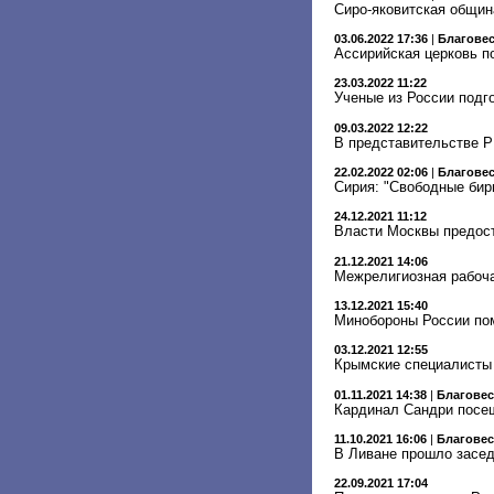
Сиро-яковитская общин
03.06.2022 17:36
|
Благове
Ассирийская церковь п
23.03.2022 11:22
Ученые из России подг
09.03.2022 12:22
В представительстве Р
22.02.2022 02:06
|
Благове
Сирия: "Свободные бир
24.12.2021 11:12
Власти Москвы предос
21.12.2021 14:06
Межрелигиозная рабоча
13.12.2021 15:40
Минобороны России пом
03.12.2021 12:55
Крымские специалисты 
01.11.2021 14:38
|
Благове
Кардинал Сандри посе
11.10.2021 16:06
|
Благове
В Ливане прошло засед
22.09.2021 17:04