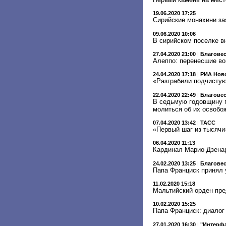
19.06.2020 17:25
Сирийские монахини за
09.06.2020 10:06
В сирийском поселке в
27.04.2020 21:00
|
Благове
Алеппо: перенесшие во
24.04.2020 17:18
|
РИА Нов
«Разграбили подчистую
22.04.2020 22:49
|
Благове
В седьмую годовщину 
молиться об их освобо
07.04.2020 13:42
|
ТАСС
«Первый шаг из тысячи
06.04.2020 11:13
Кардинал Марио Дзенар
24.02.2020 13:25
|
Благове
Папа Франциск принял 
11.02.2020 15:18
Мальтийский орден пре
10.02.2020 15:25
Папа Франциск: диалог
27.01.2020 16:30
|
"Интерфа