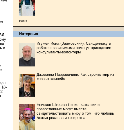
 мне
Все »
ях
Интервью
МВД
ному
Игумен Иона (Займовский): Священнику в
дна
работе с зависимыми помогут приходские
ь в
консультанты-волонтеры
о
е
Джованна Парравичини: Как строить мир из
«новых камней»
дан
 18-
2-
н
Епископ Штефан Липке: католики и
православные могут вместе
свидетельствовать миру о том, что любовь
Божья реальна и конкретна