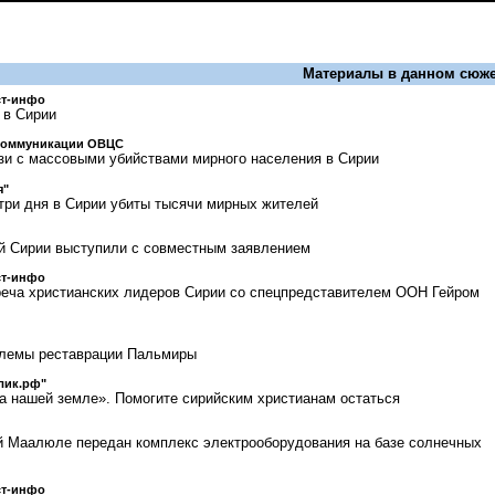
Материалы в данном сюже
ст-инфо
 в Сирии
коммуникации ОВЦС
и с массовыми убийствами мирного населения в Сирии
я"
 три дня в Сирии убиты тысячи мирных жителей
й Сирии выступили с совместным заявлением
ст-инфо
еча христианских лидеров Сирии со спецпредставителем ООН Гейром
блемы реставрации Пальмиры
лик.рф"
 нашей земле». Помогите сирийским христианам остаться
й Маалюле передан комплекс электрооборудования на базе солнечных
ст-инфо