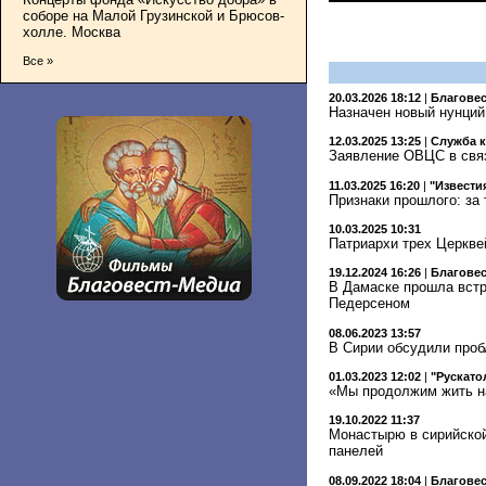
соборе на Малой Грузинской и Брюсов-
холле. Москва
Все »
20.03.2026 18:12
|
Благове
Назначен новый нунций
12.03.2025 13:25
|
Служба 
Заявление ОВЦС в связ
11.03.2025 16:20
|
"Извести
Признаки прошлого: за
10.03.2025 10:31
Патриархи трех Церкве
19.12.2024 16:26
|
Благове
В Дамаске прошла встр
Педерсеном
08.06.2023 13:57
В Сирии обсудили про
01.03.2023 12:02
|
"Рускато
«Мы продолжим жить на
19.10.2022 11:37
Монастырю в сирийско
панелей
08.09.2022 18:04
|
Благове