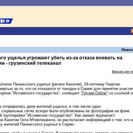
Новос
го ущелья угрожают убить из-за отказа воевать на
ии - грузинский телеканал
Версия для п
телю Панкисского ущелья (регион Кахетия), 19-летнему Георгию
ртью за то, что он отказался от поездки в Сирию для принятия участия
тороне "Исламского государства", сообщает
"Грузия.Online"
со ссылкой н
е отправились двое жителей ущелья, в том числе один
 социальных сетях вскоре были опубликованы их фотографии на фоне
й группировки "Исламское государство". Как заявил журналист
а Кахетии Гела Мтивлишвили, он располагает информацией о том, кто и
ку жителей Панкисского ущелья в Сирию.