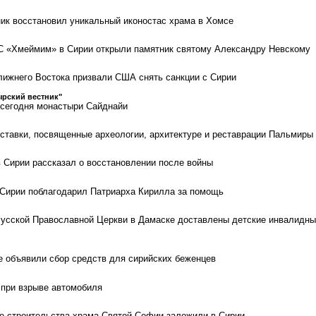
к восстановил уникальный иконостас храма в Хомсе
С «Хмеймим» в Сирии открыли памятник святому Александру Невскому
ижнего Востока призвали США снять санкции с Сирии
рский вестник"
 сегодня монастыри Сайднайи
ставки, посвященные археологии, архитектуре и реставрации Пальмиры
 Сирии рассказал о восстановлении после войны
Сирии поблагодарил Патриарха Кирилла за помощь
усской Православной Церкви в Дамаске доставлены детские инвалидн
 объявили сбор средств для сирийских беженцев
при взрыве автомобиля
е строительства храма Святой Софии заложили в Сирии