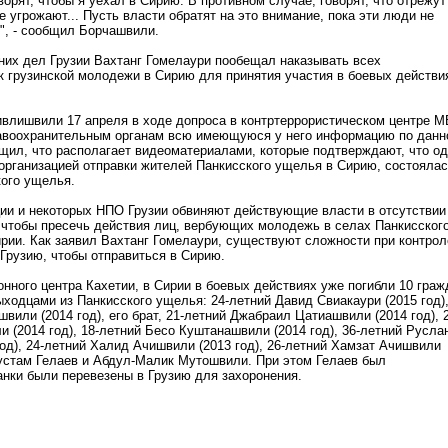
орят, чтобы я уехал в Сирию. В противном случае, говорят, что отрежут
е угрожают... Пусть власти обратят на это внимание, пока эти люди не
о", - сообщил Борчашвили.
них дел Грузии Вахтанг Гомелаури пообещал наказывать всех
к грузинской молодежи в Сирию для принятия участия в боевых действи
ивлишвили 17 апреля в ходе допроса в контртеррористическом центре 
равоохранительным органам всю имеющуюся у него информацию по дан
бщил, что располагает видеоматериалами, которые подтверждают, что о
 организацией отправки жителей Панкисского ущелья в Сирию, состоялас
ого ущелья.
ии и некоторых НПО Грузии обвиняют действующие власти в отсутствии
 чтобы пресечь действия лиц, вербующих молодежь в селах Панкисског
рии. Как заявил Вахтанг Гомелаури, существуют сложности при контрол
 Грузию, чтобы отправиться в Сирию.
ного центра Кахетии, в Сирии в боевых действиях уже погибли 10 граж
ыходцами из Панкисского ущелья: 24-летний Давид Свиакаури (2015 год),
или (2014 год), его брат, 21-летний Джабраил Цатиашвили (2014 год), 2
 (2014 год), 18-летний Бесо Куштанашвили (2014 год), 36-летний Русла
од), 24-летний Халид Ачишвили (2013 год), 26-летний Хамзат Ачишвили
 Рустам Гелаев и Абдул-Малик Мутошвили. При этом Гелаев был
анки были перевезены в Грузию для захоронения.