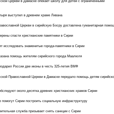
ской Церкви в Дамаске опекает школу для детей с ограниченными
тыря выступил в древнем храме Ливана
равославной Церкви в сирийскую Босру доставлена гуманитарная помо
ерены спасти христианские памятники в Сирии
ят исследовать знаменитые города-памятники в Сирии
казана помощь жителям сирийского города Маалюля
подарил России две иконы в честь 325-летия ВМФ
сской Православной Церкви в Дамаске передало помощь детям сирийск
обследуют около десятка древних христианских храмов Сирии
 помогут Сирии построить социальную инфраструктуру
рительная служба призывает снять санкции с Сирии