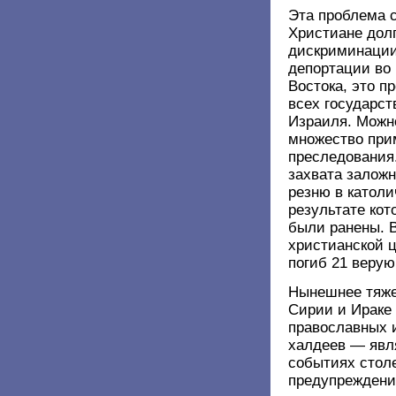
Эта проблема с
Христиане дол
дискриминации
депортации во 
Востока, это п
всех государст
Израиля. Можн
множество при
преследования.
захвата залож
резню в католи
результате кот
были ранены. В
христианской ц
погиб 21 веру
Нынешнее тяже
Сирии и Ираке
православных и
халдеев — явл
событиях стол
предупреждени