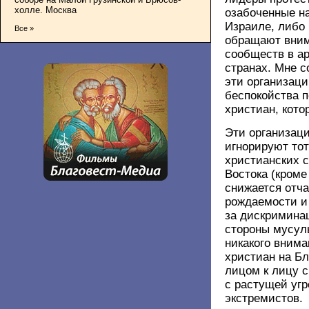
холле. Москва
озабоченные н
Израиле, либо 
Все »
обращают вним
сообществ в а
странах. Мне с
эти организаци
беспокойства п
христиан, кото
Эти организаци
игнорируют тот
христианских 
Востока (кроме
снижается отча
рождаемости и 
за дискримина
стороны мусул
никакого внима
христиан на Б
лицом к лицу 
с растущей угр
экстремистов.