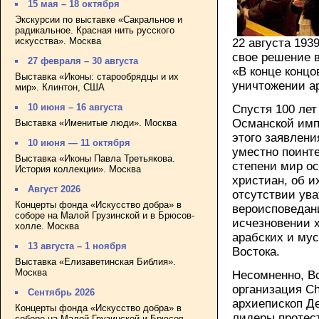
15 мая – 18 октября
Экскурсии по выставке «Сакральное и
радикальное. Красная нить русского
искусства». Москва
22 августа 193
свое решение в
27 февраля – 30 августа
«В конце концов
Выставка «Иконы: старообрядцы и их
уничтожении а
мир». Клинтон, США
10 июня – 16 августа
Спустя 100 лет
Османской импе
Выставка «Именитые люди». Москва
этого заявлени
10 июня — 11 октября
уместно поинте
Выставка «Иконы Павла Третьякова.
степени мир о
История коллекции». Москва
христиан, об и
Август 2026
отсутствии ув
Концерты фонда «Искусство добра» в
вероисповедани
соборе на Малой Грузинской и в Брюсов-
исчезновении 
холле. Москва
арабских и му
13 августа – 1 ноября
Востока.
Выставка «Елизаветинская Библия».
Москва
Несомненно, В
организация Ch
Сентябрь 2026
архиепископ Де
Концерты фонда «Искусство добра» в
лидеры протест
соборе на Малой Грузинской и Брюсов-