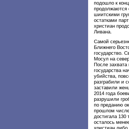
подошло к конц
продолжаются 
шиитскими гру
остатками пар
христиан прод
Ливана.
Самой серьезн
Ближнего Вост
государство. С
Мосул на север
После захвата 
государства н
убийства, повс
разграбили и с
заставили жен
2014 года боев
разрушили гро
по преданию ок
прошлом числе
достигала 130 
осталось менее
христиан либо 