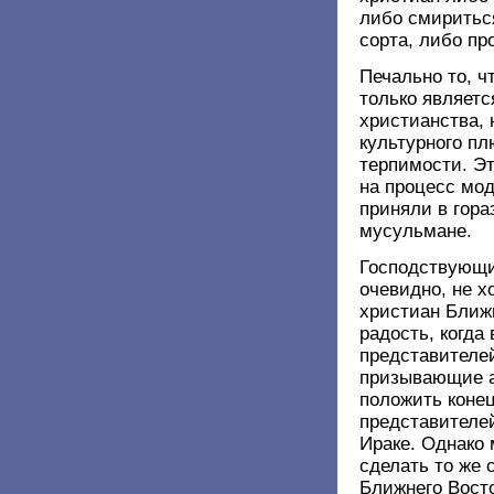
либо смиритьс
сорта, либо пр
Печально то, ч
только являетс
христианства, 
культурного п
терпимости. Эт
на процесс мо
приняли в гора
мусульмане.
Господствующи
очевидно, не х
христиан Ближ
радость, когда
представителе
призывающие 
положить коне
представителе
Ираке. Однако
сделать то же 
Ближнего Восто