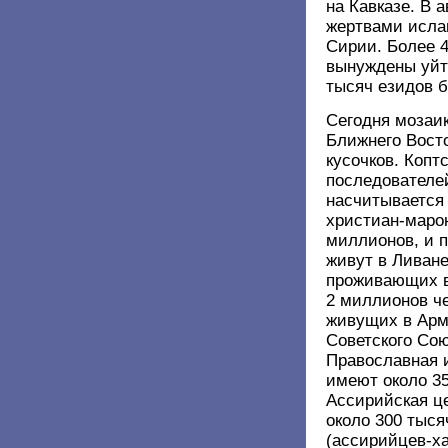
на Кавказе. В а
жертвами ислам
Сирии. Более 
вынуждены уйти
тысяч езидов б
Сегодня мозаи
Ближнего Восто
кусочков. Копт
последователей
насчитывается 
христиан-марон
миллионов, и 
живут в Ливане
проживающих в
2 миллионов че
живущих в Арм
Советского Сою
Православная 
имеют около 3
Ассирийская ц
около 300 тыся
(ассирийцев-ха