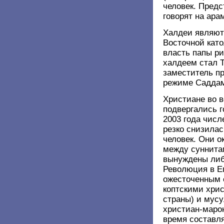
человек. Предс
говорят на ара
Халдеи являют
Восточной като
власть папы р
халдеем стал Т
заместитель п
режиме Саддам
Христиане во в
подвергались г
2003 года чис
резко снизилас
человек. Они о
между суннита
вынуждены либ
Революция в Ег
ожесточенным 
коптскими хри
страны) и мус
христиан-маро
время составл