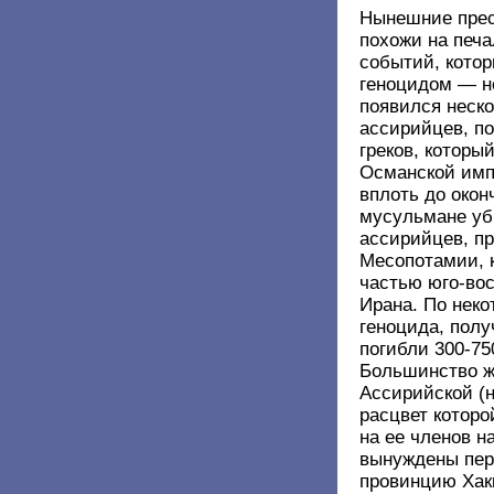
Нынешние прес
похожи на печа
событий, котор
геноцидом — не
появился неск
ассирийцев, п
греков, котор
Османской импе
вплоть до око
мусульмане уб
ассирийцев, п
Месопотамии, к
частью юго-вос
Ирана. По неко
геноцида, пол
погибли 300-75
Большинство ж
Ассирийской (н
расцвет которо
на ее членов н
вынуждены пер
провинцию Хакк