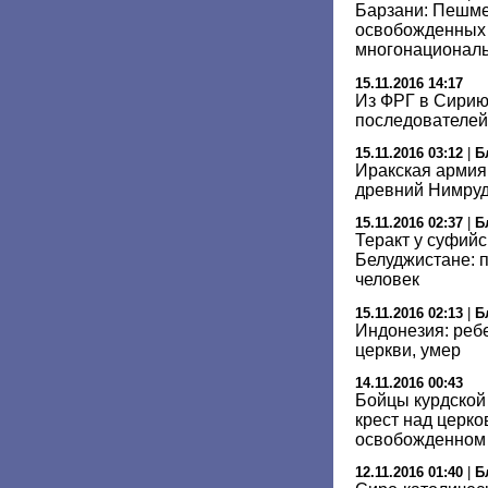
Барзани: Пешмер
освобожденных 
многонационал
15.11.2016 14:17
Из ФРГ в Сирию
последователей
15.11.2016 03:12
|
Б
Иракская армия
древний Нимру
15.11.2016 02:37
|
Б
Теракт у суфийс
Белуджистане: 
человек
15.11.2016 02:13
|
Б
Индонезия: реб
церкви, умер
14.11.2016 00:43
Бойцы курдской
крест над церко
освобожденном
12.11.2016 01:40
|
Б