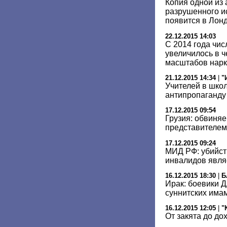
Копия одной из 
разрушенного и
появится в Лон
22.12.2015 14:03
С 2014 года чи
увеличилось в ч
масштабов нарк
21.12.2015 14:34
|
"
Учителей в школ
антипропаганд
17.12.2015 09:54
Грузия: обвиняе
представителем
17.12.2015 09:24
МИД РФ: убийст
инвалидов явля
16.12.2015 18:30
|
Б
Ирак: боевики 
суннитских има
16.12.2015 12:05
|
"
От закята до до