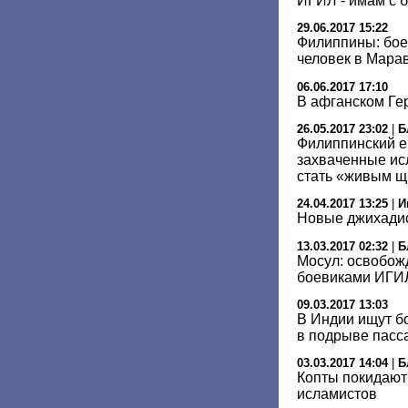
ИГИЛ - имам с 
29.06.2017 15:22
Филиппины: бое
человек в Мара
06.06.2017 17:10
В афганском Ге
26.05.2017 23:02
|
Б
Филиппинский е
захваченные ис
стать «живым 
24.04.2017 13:25
|
И
Новые джихадис
13.03.2017 02:32
|
Б
Мосул: освобож
боевиками ИГИЛ
09.03.2017 13:03
В Индии ищут б
в подрыве пасс
03.03.2017 14:04
|
Б
Копты покидают 
исламистов