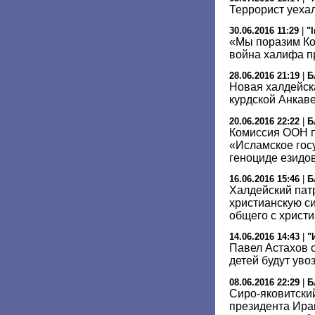
Террорист уеха
30.06.2016 11:29
|
"
«Мы поразим Ко
война халифа п
28.06.2016 21:19
|
Б
Новая халдейск
курдской Анкав
20.06.2016 22:22
|
Б
Комиссия ООН п
«Исламское гос
геноциде езидо
16.06.2016 15:46
|
Б
Халдейский пат
христианскую си
общего с христ
14.06.2016 14:43
|
"
Павел Астахов о
детей будут уво
08.06.2016 22:29
|
Б
Сиро-яковитски
президента Ира