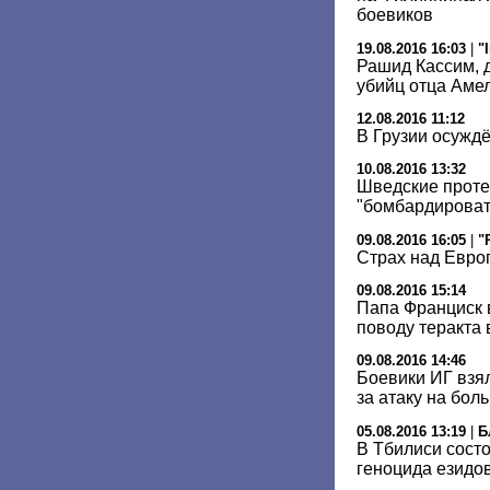
боевиков
19.08.2016 16:03
|
"
Рашид Кассим, 
убийц отца Аме
12.08.2016 11:12
В Грузии осужд
10.08.2016 13:32
Шведские проте
"бомбардироват
09.08.2016 16:05
|
"
Страх над Евро
09.08.2016 15:14
Папа Франциск 
поводу теракта 
09.08.2016 14:46
Боевики ИГ взял
за атаку на бол
05.08.2016 13:19
|
Б
В Тбилиси сост
геноцида езидо