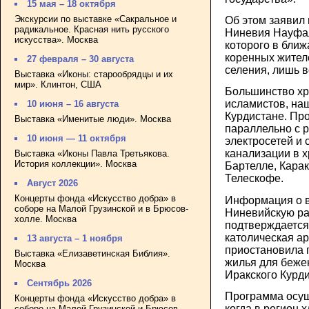
15 мая – 18 октября
Экскурсии по выставке «Сакральное и
Об этом заявил
радикальное. Красная нить русского
Ниневия Науфал
искусства». Москва
которого в бли
коренных жител
27 февраля – 30 августа
селения, лишь в
Выставка «Иконы: старообрядцы и их
мир». Клинтон, США
Большинство хр
исламистов, на
10 июня – 16 августа
Курдистане. Пр
Выставка «Именитые люди». Москва
параллельно с 
10 июня — 11 октября
электросетей и
канализации в х
Выставка «Иконы Павла Третьякова.
История коллекции». Москва
Бартелле, Кара
Телескофе.
Август 2026
Концерты фонда «Искусство добра» в
Информация о в
соборе на Малой Грузинской и в Брюсов-
Ниневийскую ра
холле. Москва
подтверждается 
католическая а
13 августа – 1 ноября
приостановила 
Выставка «Елизаветинская Библия».
жилья для беже
Москва
Иракского Курди
Сентябрь 2026
Программа осущ
Концерты фонда «Искусство добра» в
когда в регион
соборе на Малой Грузинской и Брюсов-