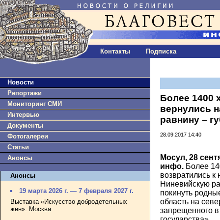
Контакты
Подписка
Новости
Репортажи
Более 1400 
Мониторинг СМИ
вернулись 
Интервью
равнину – г
Документы
28.09.2017 14:40
Фотогалереи
Статьи
Мосул, 28 сент
Анонсы
инфо.
Более 14
возвратились к
Анонсы
Ниневийскую ра
19 марта 2026 г. — 7 февраля 2027 г.
покинуть родные
область на севе
Выставка «Искусство добродетельных
жен». Москва
запрещенного в
государства».