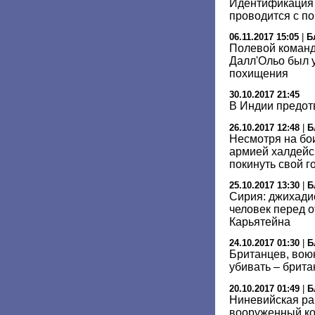
Идентификация 
проводится с п
06.11.2017 15:05
|
Б
Полевой команд
Далл'Ольо был 
похищения
30.10.2017 21:45
В Индии предот
26.10.2017 12:48
|
Б
Несмотря на бо
армией халдейс
покинуть свой г
25.10.2017 13:30
|
Б
Сирия: джихади
человек перед о
Карьятейна
24.10.2017 01:30
|
Б
Британцев, вою
убивать – брита
20.10.2017 01:49
|
Б
Ниневийская ра
вооруженный ко