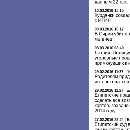
данным 22 тыс.
10.03.2016 15:15
Курдянки созда
с ИГИЛ
09.03.2016 16:17
В Сирии убит п
латвиец
03.03.2016 08:40
Латвия: Полици
уголовные проц
примкнувших к 
29.02.2016 11:37
|
"
Родителям прид
интересоватьс
29.02.2016 11:27
|
Б
Египетские пра
сделать все во
коптов, захвач
2014 году
27.02.2016 23:24
|
Б
Египетский суд
юным коптам, з