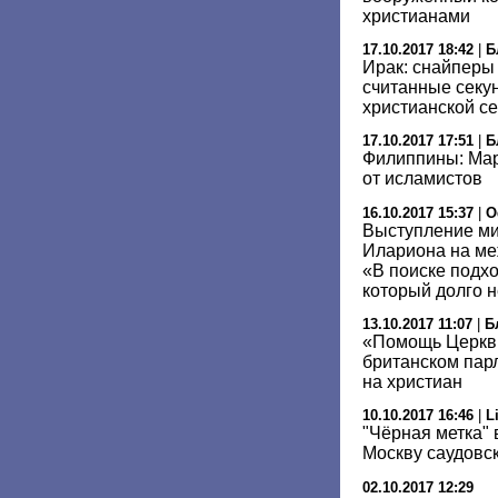
христианами
17.10.2017 18:42
|
Б
Ирак: снайперы
считанные секу
христианской с
17.10.2017 17:51
|
Б
Филиппины: Ма
от исламистов
16.10.2017 15:37
|
О
Выступление ми
Илариона на м
«В поиске подхо
который долго н
13.10.2017 11:07
|
Б
«Помощь Церкви
британском пар
на христиан
10.10.2017 16:46
|
L
"Чёрная метка" 
Москву саудовс
02.10.2017 12:29