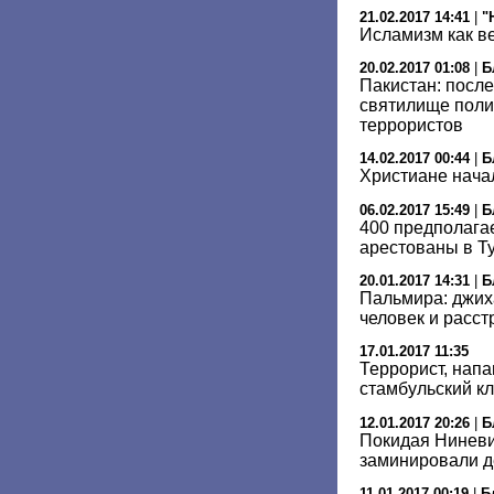
21.02.2017 14:41
|
"
Исламизм как в
20.02.2017 01:08
|
Б
Пакистан: посл
святилище поли
террористов
14.02.2017 00:44
|
Б
Христиане нача
06.02.2017 15:49
|
Б
400 предполаг
арестованы в Т
20.01.2017 14:31
|
Б
Пальмира: джих
человек и расс
17.01.2017 11:35
Террорист, нап
стамбульский кл
12.01.2017 20:26
|
Б
Покидая Ниневи
заминировали д
11.01.2017 00:19
|
Б