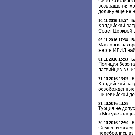
Сиро-католичес
возвращения хр
долину еще не 
10.11.2016 16:57
|
Б
Халдейский пат
Совет Церквей 
09.11.2016 17:38
|
Б
Массовое захор
жертв ИГИЛ на
01.11.2016 15:53
|
Б
Полиция безопа
латвийцев в Си
31.10.2016 13:09
|
Б
Халдейский пат
освобожденные 
Ниневийской д
21.10.2016 13:28
Турция не допу
в Мосуле - вице
20.10.2016 12:50
|
Б
Семьи руководс
перебрались из 