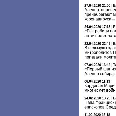
27.04.2020 21:00
|
Б
Алеппо: перене
пренебрегают м
коронавируса –
24.04.2020 17:18
|
Р
«Разграбили под
античное золот
22.04.2020 22:49
|
Б
В седьмую годо
митрополитов П
призвали молит
07.04.2020 13:42
|
Т
«Первый шаг из
Алеппо собирают
06.04.2020 11:13
Кардинал Марио
многих лет вой
24.02.2020 13:25
|
Б
Папа Франциск 
епископов Сред
11.02.2020 15:18