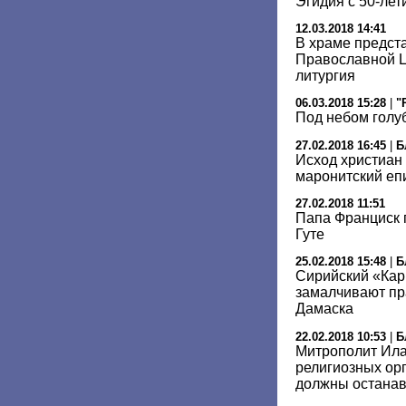
Эгидия с 50-лет
12.03.2018 14:41
В храме предст
Православной Ц
литургия
06.03.2018 15:28
|
"
Под небом гол
27.02.2018 16:45
|
Б
Исход христиан 
маронитский еп
27.02.2018 11:51
Папа Франциск 
Гуте
25.02.2018 15:48
|
Б
Сирийский «Кар
замалчивают пр
Дамаска
22.02.2018 10:53
|
Б
Митрополит Ила
религиозных ор
должны останав