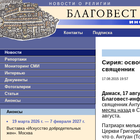
Контакты
Подписка
Новости
Репортажи
Сирия: осв
Мониторинг СМИ
священник
Интервью
17.08.2015 19:57
Документы
Фотогалереи
Дамаск, 17 авгу
Статьи
Благовест-инф
Анонсы
священник Анту
месяц назад
в С
Анонсы
августа.
19 марта 2026 г. — 7 февраля 2027 г.
Патриарх мельки
Выставка «Искусство добродетельных
Церкви Григорий
жен». Москва
что о. Антуан (Т