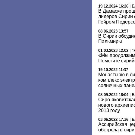
19.12.2024 16:26
|
Б
В Дамаске прош
лидеров Сирии 
Гейром Педерс
08.06.2023 13:57
В Сирии обсуди
Пальмиры
01.03.2023 12:02
|
"
«Мы продолжим 
Помогите сирий
19.10.2022 11:37
Монастырю в с
комплекс элект
солнечных пане
08.09.2022 18:04
|
Б
Сиро-яковитска
нового архиепи
2013 году
03.06.2022 17:36
|
Б
Ассирийская це
обстрела в сир