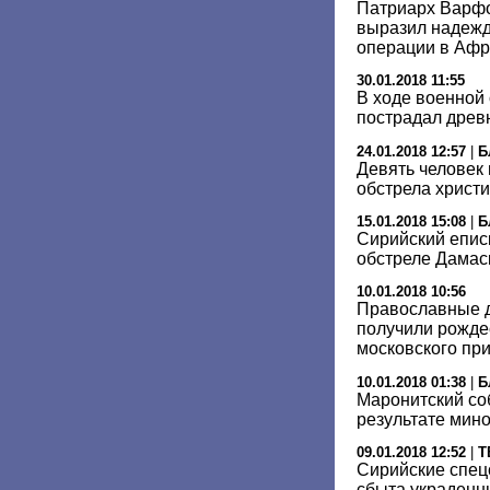
Патриарх Варфо
выразил надежд
операции в Аф
30.01.2018 11:55
В ходе военной
пострадал древ
24.01.2018 12:57
|
Б
Девять человек 
обстрела христ
15.01.2018 15:08
|
Б
Сирийский епис
обстреле Дамас
10.01.2018 10:56
Православные д
получили рожде
московского пр
10.01.2018 01:38
|
Б
Маронитский со
результате мин
09.01.2018 12:52
|
Т
Сирийские спец
сбыта украденн