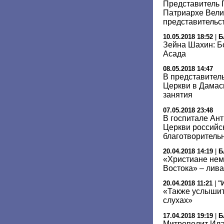
Представитель 
Патриархе Вели
представительс
10.05.2018 18:52
|
Б
Зейна Шахин: Б
Асада
08.05.2018 14:47
В представител
Церкви в Дамас
занятия
07.05.2018 23:48
В госпитале Ан
Церкви российс
благотворитель
20.04.2018 14:19
|
Б
«Христиане нем
Востока» – лив
20.04.2018 11:21
|
"
«Также услышит
слухах»
17.04.2018 19:19
|
Б
Митрополит Ил