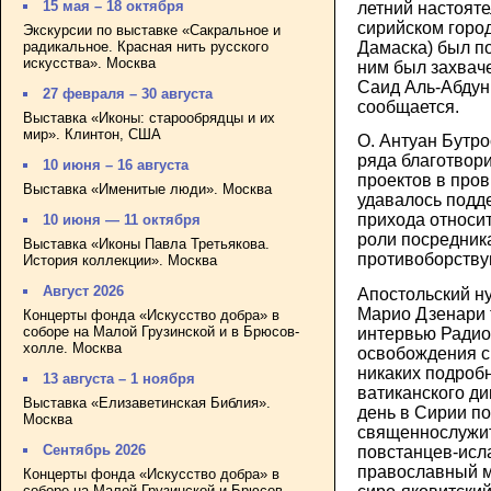
15 мая – 18 октября
летний настояте
сирийском город
Экскурсии по выставке «Сакральное и
радикальное. Красная нить русского
Дамаска) был п
искусства». Москва
ним был захваче
Саид Аль-Абдун,
27 февраля – 30 августа
сообщается.
Выставка «Иконы: старообрядцы и их
мир». Клинтон, США
О. Антуан Бутро
ряда благотвор
10 июня – 16 августа
проектов в про
Выставка «Именитые люди». Москва
удавалось подд
прихода относи
10 июня — 11 октября
роли посредник
Выставка «Иконы Павла Третьякова.
противоборств
История коллекции». Москва
Август 2026
Апостольский н
Марио Дзенари 
Концерты фонда «Искусство добра» в
соборе на Малой Грузинской и в Брюсов-
интервью Радио
холле. Москва
освобождения с
никаких подроб
13 августа – 1 ноября
ватиканского д
Выставка «Елизаветинская Библия».
день в Сирии п
Москва
священнослужит
Сентябрь 2026
повстанцев-исл
православный м
Концерты фонда «Искусство добра» в
соборе на Малой Грузинской и Брюсов-