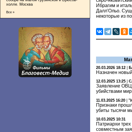
сиро-яковитски
холле. Москва
Ибрагим и итал
Далл'Ольо. Сущ
Все »
некоторые из п
Ма
20.03.2026 18:12
|
Б
Назначен новый
12.03.2025 13:25
|
С
Заявление ОВЦС
убийствами мир
11.03.2025 16:20
|
"
Признаки прошло
убиты тысячи м
10.03.2025 10:31
Патриархи трех
совместным за