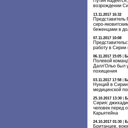
Путин надеется
возрождении С
13.11.2017 16:32
Представитель 
сиро-яковитски
беженцами в до
07.11.2017 10:08
Представительс
работу в Сирии 
06.11.2017 15:05
|
Б
Полевой команд
Далл'Ольо был 
похищения
03.11.2017 17:58
|
Б
Нунций в Сирии
медицинской по
25.10.2017 13:30
|
Б
Сирия: джихади
человек перед о
Карьятейна
24.10.2017 01:30
|
Б
Британцев, вою