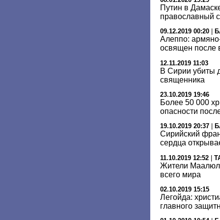
Путин в Дамаск
православный 
09.12.2019 00:20
|
Б
Алеппо: армяно
освящен после 
12.11.2019 11:03
В Сирии убиты 
священника
23.10.2019 19:46
Более 50 000 х
опасности после
19.10.2019 20:37
|
Б
Сирийский фран
сердца открыва
11.10.2019 12:52
|
Т
Жители Маалюли
всего мира
02.10.2019 15:15
Легойда: христи
главного защитн