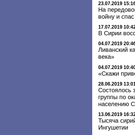
23.07.2019 15:1
На передово
войну и спа
17.07.2019 10:4
В Сирии вос
04.07.2019 20:4
Ливанский к
века»
04.07.2019 10:4
«Скажи приве
28.06.2019 13:0
Состоялось 
группы по о
населению С
13.06.2019 16:3
Тысяча сири
Ингушетии