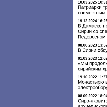
10.03.2025 10:3
Патриархи т
совместным
19.12.2024 16:2
В Дамаске п
Сирии со сп
Педерсеном
08.06.2023 13:5
В Сирии обс
01.03.2023 12:0
«Мы продолж
сирийским х
19.10.2022 11:3
Монастырю в
электрообор
08.09.2022 18:0
Сиро-яковит
архиепископ