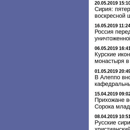
20.05.2019 15:1
Сирия: пятер
воскресной 
16.05.2019 11:2
Россия пере
уничтоженно
06.05.2019 16:4
Курские ико
монастыря в 
01.05.2019 20:4
В Алеппо вн
кафедральны
15.04.2019 09:0
Прихожане в
Сорока млад
08.04.2019 10:5
Русские сир
христиански