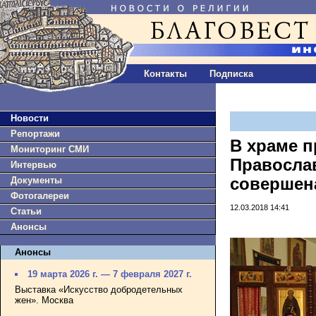
Контакты
Подписка
Новости
Репортажи
В храме п
Мониторинг СМИ
Правосла
Интервью
Документы
совершен
Фотогалереи
12.03.2018 14:41
Статьи
Анонсы
Анонсы
19 марта 2026 г. — 7 февраля 2027 г.
Выставка «Искусство добродетельных
жен». Москва