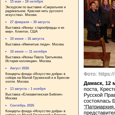
15 мая – 18 октября
Экскурсии по выставке «Сакральное и
радикальное. Красная нить русского
искусства». Москва
27 февраля – 30 августа
Выставка «Иконы: старообрядцы и их
мир». Клинтон, США
10 июня – 16 августа
Выставка «Именитые люди». Москва
10 июня — 11 октября
Выставка «Иконы Павла Третьякова.
История коллекции». Москва
Август 2026
Фото: https:/
Концерты фонда «Искусство добра» в
соборе на Малой Грузинской и в Брюсов-
холле. Москва
Дамаск, 12 
поста, Крес
13 августа – 1 ноября
Русской Пра
Выставка «Елизаветинская Библия».
Москва
состоялась 
Сентябрь 2026
"Патриархия.
Концерты фонда «Искусство добра» в
представите
соборе на Малой Грузинской и Брюсов-