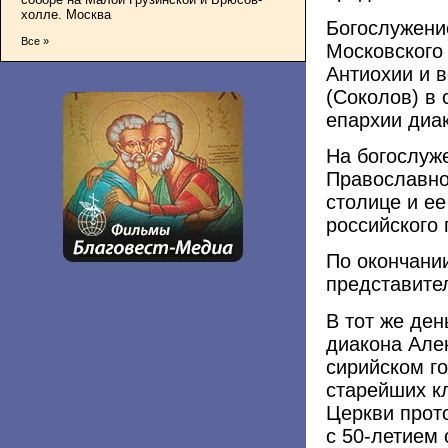
холле. Москва
Богослужени
Все »
Московского
Антиохии и в
(Соколов) в
епархии диа
На богослуж
Православно
столице и ее
российского 
По окончани
представите
В тот же де
диакона Але
сирийском г
старейших к
Церкви прот
с 50-летием