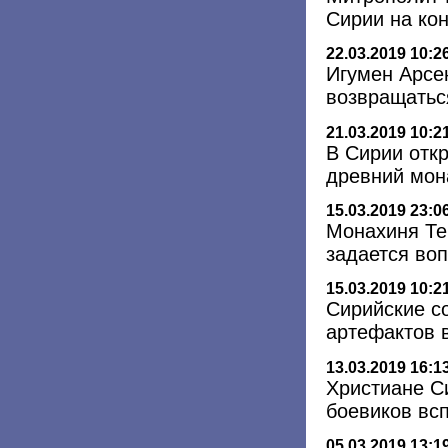
Сирии на ко
22.03.2019 10:2
Игумен Арсе
возвращатьс
21.03.2019 10:2
В Сирии отк
древний мон
15.03.2019 23:0
Монахиня Те
задается во
15.03.2019 10:2
Сирийские с
артефактов 
13.03.2019 16:1
Христиане С
боевиков вс
05.03.2019 13:1