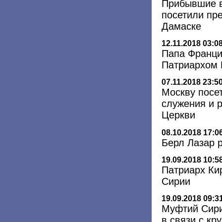
Прибывшие в
посетили пр
Дамаске
12.11.2018 03:0
Папа Франци
Патриархом Г
07.11.2018 23:5
Москву посе
служения и 
Церкви
08.10.2018 17:0
Берл Лазар 
19.09.2018 10:5
Патриарх Ки
Сирии
19.09.2018 09:3
Муфтий Сири
в связи с к