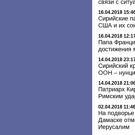
связи с сит
16.04.2018 15:4
Сирийские п
США и их со
16.04.2018 12:1
Папа Франци
достижения 
14.04.2018 23:1
Сирийский к
ООН – нунци
14.04.2018 21:0
Патриарх Ки
Римским уда
02.04.2018 11:4
На подворье
Дамаске отм
Иерусалим