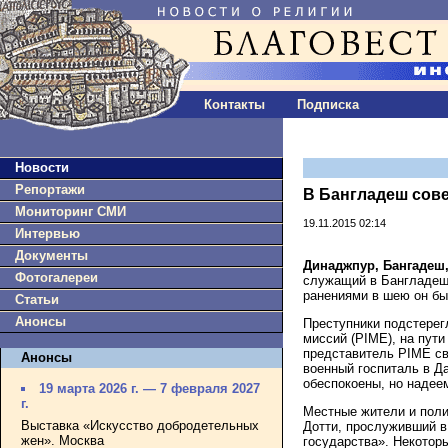
Контакты
Подписка
Новости
Репортажи
В Бангладеш сов
Мониторинг СМИ
19.11.2015 02:14
Интервью
Документы
Динаджпур, Бангадеш,
Фотогалереи
служащий в Бангладеш,
ранениями в шею он бы
Статьи
Анонсы
Преступники подстерег
миссий (PIME), на пут
представитель PIME св
Анонсы
военный госпиталь в Д
обеспокоены, но надеем
19 марта 2026 г. — 7 февраля 2027
г.
Местные жители и поли
Выставка «Искусство добродетельных
Дотти, прослуживший в
жен». Москва
государства». Некотор