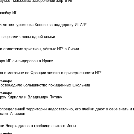
вухсот массовых захоронений жертв ИГ*
ячейку ИГ
5-летняя уроженка Косово за поддержку ИГИЛ*
и взорвали члены одной семьи
и египетских христиан, убитых ИГ* в Ливии
аря ИГ ликвидирован в Ираке
в в магазине во Франции заявил о приверженности ИГ*
ст-инфо
» освободило большинство похищенных школьниц
ст-инфо
арху Кириллу и Владимиру Путину
пределенной территории недостаточно, его ячейки дают о себе знать и 
полит Иларион
ки Эсархаддона в гробнице святого Ионы
ст-инфо