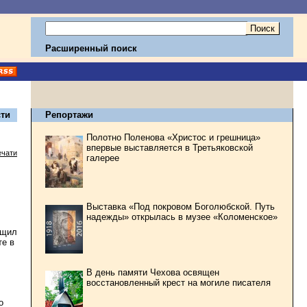
Расширенный поиск
ти
Репортажи
Полотно Поленова «Христос и грешница»
впервые выставляется в Третьяковской
ечати
галерее
Выставка «Под покровом Боголюбской. Путь
надежды» открылась в музее «Коломенское»
бщил
те в
В день памяти Чехова освящен
восстановленный крест на могиле писателя
о