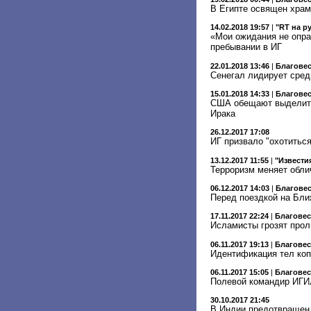
В Египте освящен храм
14.02.2018 19:57
|
"RT на р
«Мои ожидания не опра
пребывании в ИГ
22.01.2018 13:46
|
Благове
Сенегал лидирует сред
15.01.2018 14:33
|
Благове
США обещают выделить 
Ирака
26.12.2017 17:08
ИГ призвало "охотитьс
13.12.2017 11:55
|
"Извести
Терроризм меняет обли
06.12.2017 14:03
|
Благове
Перед поездкой на Бли
17.11.2017 22:24
|
Благове
Исламисты грозят прол
06.11.2017 19:13
|
Благове
Идентификация тел коп
06.11.2017 15:05
|
Благове
Полевой командир ИГИЛ
30.10.2017 21:45
В Индии предотвращен 