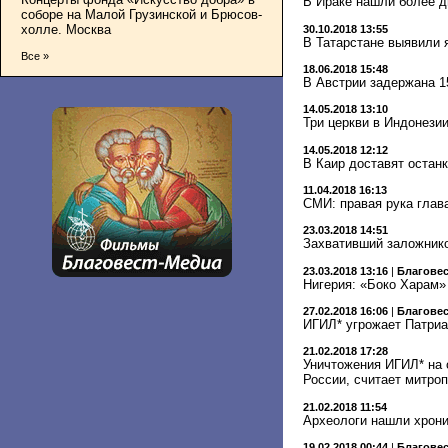
В Ираке нашли более д
соборе на Малой Грузинской и Брюсов-
холле. Москва
30.10.2018 13:55
В Татарстане выявили 
Все »
18.06.2018 15:48
В Австрии задержана 1
14.05.2018 13:10
Три церкви в Индонези
14.05.2018 12:12
В Каир доставят останк
11.04.2018 16:13
СМИ: правая рука глав
23.03.2018 14:51
Захвативший заложнико
23.03.2018 13:16
|
Благове
Нигерия: «Боко Харам
27.02.2018 16:06
|
Благове
ИГИЛ* угрожает Патри
21.02.2018 17:28
Уничтожения ИГИЛ* на о
России, считает митро
21.02.2018 11:54
Археологи нашли хрони
19.02.2018 00:44
|
Благове