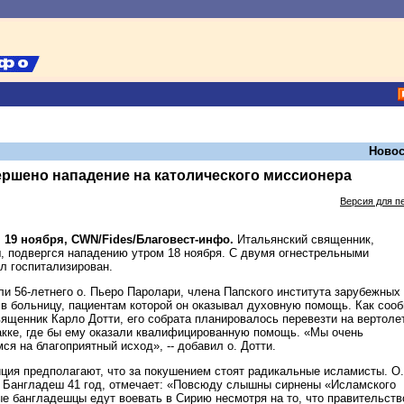
Новос
ершено нападение на католического миссионера
Версия для п
 19 ноября, CWN/Fides/Благовест-инфо.
Итальянский священник,
 подвергся нападению утром 18 ноября. С двумя огнестрельными
л госпитализирован.
ли 56-летнего о. Пьеро Паролари, члена Папского института зарубежных
и в больницу, пациентам которой он оказывал духовную помощь. Как соо
ященник Карло Дотти, его собрата планировалось перевезти на вертоле
акке, где бы ему оказали квалифицированную помощь. «Мы очень
ся на благоприятный исход», -- добавил о. Дотти.
ция предполагают, что за покушением стоят радикальные исламисты. О.
 Бангладеш 41 год, отмечает: «Повсюду слышны сирнены «Исламского
ые бангладешцы едут воевать в Сирию несмотря на то, что правительств