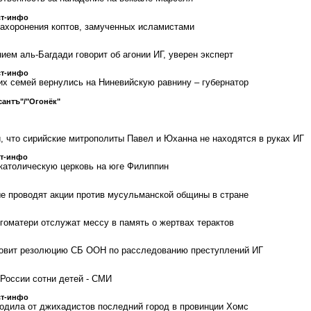
ст-инфо
захоронения коптов, замученных исламистами
ем аль-Багдади говорит об агонии ИГ, уверен эксперт
ст-инфо
их семей вернулись на Ниневийскую равнину – губернатор
антъ"/"Огонёк"
, что сирийские митрополиты Павел и Юханна не находятся в руках ИГ
ст-инфо
католическую церковь на юге Филиппин
е проводят акции против мусульманской общины в стране
гоматери отслужат мессу в память о жертвах терактов
товит резолюцию СБ ООН по расследованию преступлений ИГ
России сотни детей - СМИ
ст-инфо
одила от джихадистов последний город в провинции Хомс