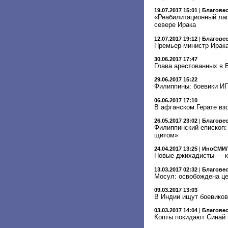
19.07.2017 15:01
|
Благове
«Реабилитационный лаг
севере Ирака
12.07.2017 19:12
|
Благове
Премьер-министр Ирака
30.06.2017 17:47
Глава арестованных в 
29.06.2017 15:22
Филиппины: боевики ИГ
06.06.2017 17:10
В афганском Герате вз
26.05.2017 23:02
|
Благове
Филиппинский епископ:
щитом»
24.04.2017 13:25
|
ИноСМИ/
Новые джихадисты — к
13.03.2017 02:32
|
Благове
Мосул: освобождена це
09.03.2017 13:03
В Индии ищут боевиков
03.03.2017 14:04
|
Благове
Копты покидают Синай 