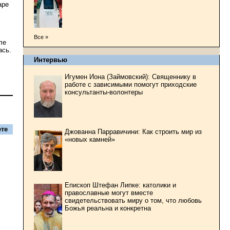
аре
Все »
ле
ась.
Интервью
Игумен Иона (Займовский): Священнику в
работе с зависимыми помогут приходские
консультанты-волонтеры
те
Джованна Парравичини: Как строить мир из
«новых камней»
Епископ Штефан Липке: католики и
православные могут вместе
свидетельствовать миру о том, что любовь
Божья реальна и конкретна