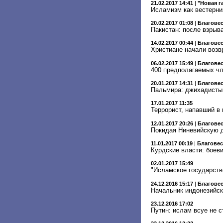
21.02.2017 14:41
|
"Новая г
Исламизм как вестерни
20.02.2017 01:08
|
Благове
Пакистан: после взрыв
14.02.2017 00:44
|
Благове
Христиане начали воз
06.02.2017 15:49
|
Благове
400 предполагаемых чл
20.01.2017 14:31
|
Благове
Пальмира: джихадисты 
17.01.2017 11:35
Террорист, напавший в
12.01.2017 20:26
|
Благове
Покидая Ниневийскую д
11.01.2017 00:19
|
Благове
Курдские власти: боев
02.01.2017 15:49
"Исламское государство
24.12.2016 15:17
|
Благове
Начальник индонезийск
23.12.2016 17:02
Путин: ислам всуе не 