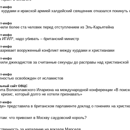
ст-инфо
 курдами и иракской армией халдейский священник отказался покинуть 
ст-инфо
нили более ста человек перед отступлением из Эль-Карьятейна
ст-инфо
 ИГИЛ*, надо убивать – британский министр
ст-инфо
назревает вооруженный конфликт между курдами и христианами
ст-инфо
жили джихадистов за считанные секунды до расправы над христианской
ст-инфо
лностью освобожден от исламистов
ьный сайт ОВЦС
ита Волоколамского Илариона на международной конференции «В поиск
кризис, который долго не хотели признавать»
ст-инфо
е» представила в британском парламенте доклад о гонениях на христи
итам: что привозил в Москву саудовский король?
тственность за нападение на вокзале Марселя