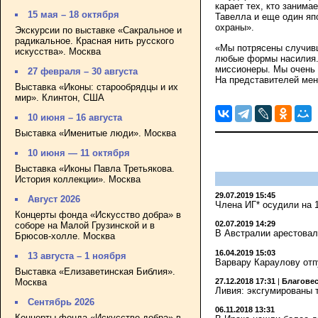
карает тех, кто заним
15 мая – 18 октября
Тавелла и еще один яп
охраны».
Экскурсии по выставке «Сакральное и
радикальное. Красная нить русского
«Мы потрясены случивш
искусства». Москва
любые формы насилия. 
миссионеры. Мы очень 
27 февраля – 30 августа
На представителей мен
Выставка «Иконы: старообрядцы и их
мир». Клинтон, США
10 июня – 16 августа
Выставка «Именитые люди». Москва
10 июня — 11 октября
Выставка «Иконы Павла Третьякова.
История коллекции». Москва
29.07.2019 15:45
Август 2026
Члена ИГ* осудили на 1
Концерты фонда «Искусство добра» в
02.07.2019 14:29
соборе на Малой Грузинской и в
В Австралии арестовал
Брюсов-холле. Москва
16.04.2019 15:03
13 августа – 1 ноября
Варвару Караулову отп
Выставка «Елизаветинская Библия».
Москва
27.12.2018 17:31
|
Благове
Ливия: эксгумированы 
Сентябрь 2026
06.11.2018 13:31
Концерты фонда «Искусство добра» в