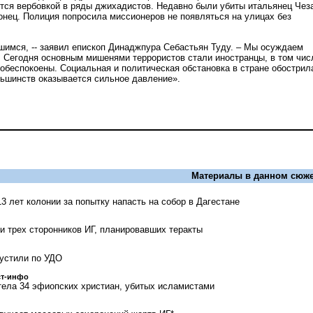
ается вербовкой в ряды джихадистов. Недавно были убиты итальянец Чез
онец. Полиция попросила миссионеров не появляться на улицах без
имся, -- заявил епископ Динаджпура Себастьян Туду. – Мы осуждаем
Сегодня основным мишенями террористов стали иностранцы, в том чис
обеспокоены. Социальная и политическая обстановка в стране обострил
ьшинств оказывается сильное давление».
Материалы в данном сюже
3 лет колонии за попытку напасть на собор в Дагестане
и трех сторонников ИГ, планировавших теракты
устили по УДО
ст-инфо
тела 34 эфиопских христиан, убитых исламистами