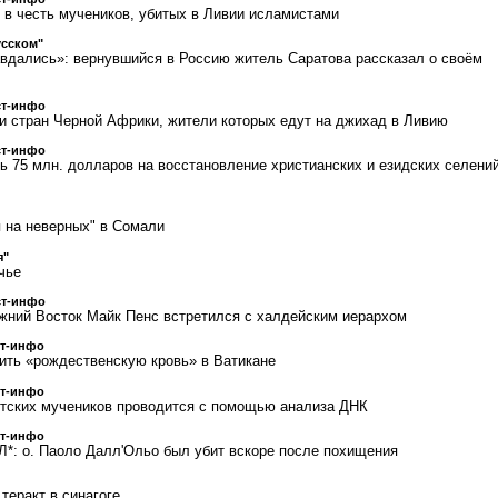
 в честь мучеников, убитых в Ливии исламистами
усском"
вдались»: вернувшийся в Россию житель Саратова рассказал о своём
ст-инфо
и стран Черной Африки, жители которых едут на джихад в Ливию
ст-инфо
75 млн. долларов на восстановление христианских и езидских селени
я на неверных" в Сомали
я"
чье
ст-инфо
жний Восток Майк Пенс встретился с халдейским иерархом
ст-инфо
ить «рождественскую кровь» в Ватикане
ст-инфо
тских мучеников проводится с помощью анализа ДНК
ст-инфо
*: о. Паоло Далл'Ольо был убит вскоре после похищения
теракт в синагоге