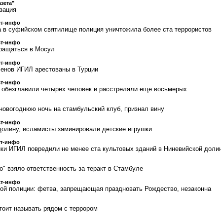
азета"
зация
ст-инфо
а в суфийском святилище полиция уничтожила более ста террористов
ст-инфо
вращаться в Мосул
ст-инфо
енов ИГИЛ арестованы в Турции
ст-инфо
обезглавили четырех человек и расстреляли еще восьмерых
 новогоднюю ночь на стамбульский клуб, признал вину
ст-инфо
олину, исламисты заминировали детские игрушки
ст-инфо
ики ИГИЛ повредили не менее ста культовых зданий в Ниневийской доли
" взяло ответственность за теракт в Стамбуле
ст-инфо
ой полиции: фетва, запрещающая праздновать Рождество, незаконна
стоит называть рядом с террором