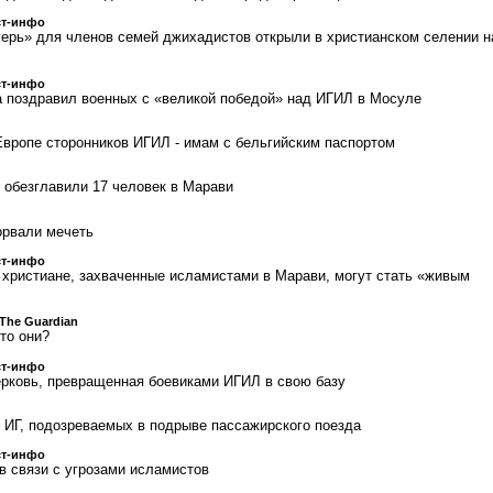
ст-инфо
ерь» для членов семей джихадистов открыли в христианском селении н
ст-инфо
 поздравил военных с «великой победой» над ИГИЛ в Мосуле
Европе сторонников ИГИЛ - имам с бельгийским паспортом
 обезглавили 17 человек в Марави
орвали мечеть
ст-инфо
 христиане, захваченные исламистами в Марави, могут стать «живым
The Guardian
то они?
ст-инфо
рковь, превращенная боевиками ИГИЛ в свою базу
 ИГ, подозреваемых в подрыве пассажирского поезда
ст-инфо
в связи с угрозами исламистов