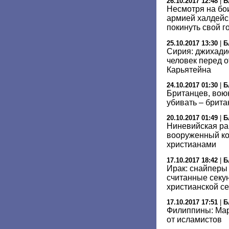
26.10.2017 12:48
|
Б
Несмотря на бо
армией халдейс
покинуть свой г
25.10.2017 13:30
|
Б
Сирия: джихади
человек перед о
Карьятейна
24.10.2017 01:30
|
Б
Британцев, вою
убивать – брита
20.10.2017 01:49
|
Б
Ниневийская ра
вооруженный ко
христианами
17.10.2017 18:42
|
Б
Ирак: снайперы
считанные секу
христианской с
17.10.2017 17:51
|
Б
Филиппины: Ма
от исламистов