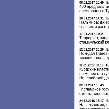
06.02.2017 15:49
|
Б
400 предполаг
арестованы в Т
20.01.2017 14:31
|
Б
Пальмира: джих
человек и расс
17.01.2017 11:35
Террорист, нап
стамбульский кл
12.01.2017 20:26
|
Б
Покидая Ниневи
заминировали д
11.01.2017 00:19
|
Б
Курдские власт
не менее ста ку
Ниневийской д
02.01.2017 15:49
"Исламское госу
ответственность
24.12.2016 15:17
|
Б
Начальник индо