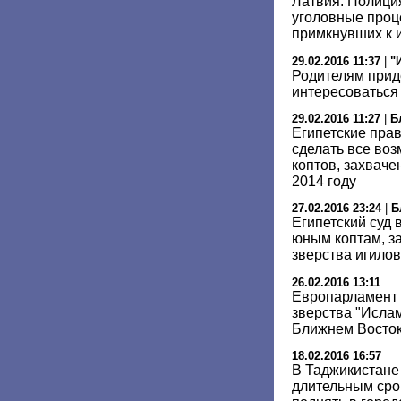
Латвия: Полици
уголовные проц
примкнувших к 
29.02.2016 11:37
|
"
Родителям прид
интересоватьс
29.02.2016 11:27
|
Б
Египетские пра
сделать все во
коптов, захвач
2014 году
27.02.2016 23:24
|
Б
Египетский суд
юным коптам, з
зверства игило
26.02.2016 13:11
Европарламент 
зверства "Ислам
Ближнем Восто
18.02.2016 16:57
В Таджикистане
длительным сро