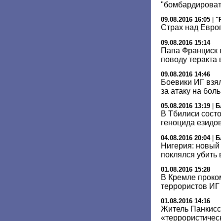
"бомбардироват
09.08.2016 16:05
|
"
Страх над Евро
09.08.2016 15:14
Папа Франциск 
поводу теракта 
09.08.2016 14:46
Боевики ИГ взял
за атаку на бол
05.08.2016 13:19
|
Б
В Тбилиси сост
геноцида езидо
04.08.2016 20:04
|
Б
Нигерия: новый
поклялся убить 
01.08.2016 15:28
В Кремле проко
террористов ИГ 
01.08.2016 14:16
Житель Панкисс
«террористичес