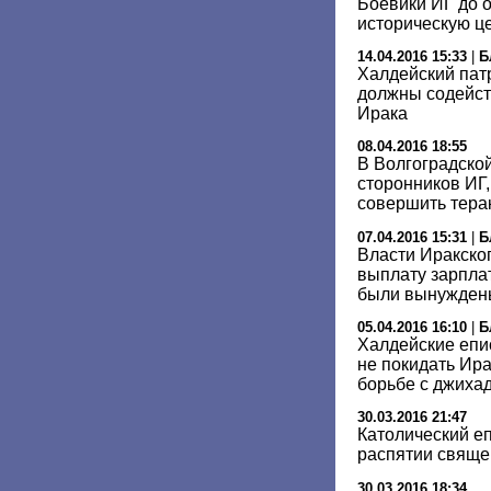
Боевики ИГ до 
историческую ц
14.04.2016 15:33
|
Б
Халдейский пат
должны содейст
Ирака
08.04.2016 18:55
В Волгоградско
сторонников ИГ,
совершить тера
07.04.2016 15:31
|
Б
Власти Иракско
выплату зарпла
были вынуждены
05.04.2016 16:10
|
Б
Халдейские еп
не покидать Ир
борьбе с джиха
30.03.2016 21:47
Католический е
распятии свяще
30.03.2016 18:34