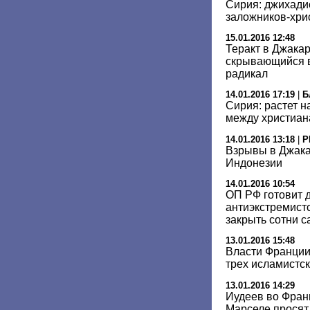
Сирия: джихади
заложников-хри
15.01.2016 12:48
Теракт в Джака
скрывающийся в
радикал
14.01.2016 17:19
|
Б
Сирия: растет 
между христиан
14.01.2016 13:18
|
Р
Взрывы в Джака
Индонезии
14.01.2016 10:54
ОП РФ готовит 
антиэкстремистс
закрыть сотни с
13.01.2016 15:48
Власти Франции
трех исламистс
13.01.2016 14:29
Иудеев во Фран
Марселе просят 