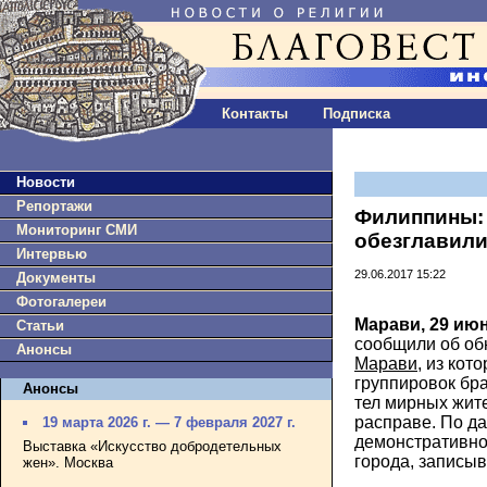
Контакты
Подписка
Новости
Репортажи
Филиппины:
Мониторинг СМИ
обезглавили
Интервью
29.06.2017 15:22
Документы
Фотогалереи
Марави, 29 ию
Статьи
сообщили об об
Анонсы
Марави
, из кот
группировок бр
Анонсы
тел мирных жит
расправе. По д
19 марта 2026 г. — 7 февраля 2027 г.
демонстративно
Выставка «Искусство добродетельных
города, записыв
жен». Москва