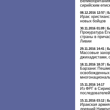
Великобритания 
сирийским епис
08.12.2016 12:57
|
Б
Ирак: христиан
новых бойцов
30.11.2016 01:09
|
Б
Прокуратура Ег
страны в причас
Ливии
29.11.2016 14:41
|
Б
Массовые захор
джихадистами, 
18.11.2016 18:37
|
Б
Барзани: Пешмер
освобожденных 
многонационал
15.11.2016 14:17
Из ФРГ в Сирию
последователей
15.11.2016 03:12
|
Б
Иракская армия
древний Нимру