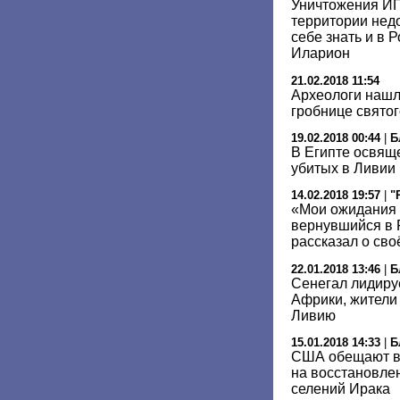
Уничтожения ИГ
территории недо
себе знать и в 
Иларион
21.02.2018 11:54
Археологи нашл
гробнице свято
19.02.2018 00:44
|
Б
В Египте освяще
убитых в Ливии
14.02.2018 19:57
|
"
«Мои ожидания 
вернувшийся в 
рассказал о св
22.01.2018 13:46
|
Б
Сенегал лидиру
Африки, жители 
Ливию
15.01.2018 14:33
|
Б
США обещают вы
на восстановлен
селений Ирака