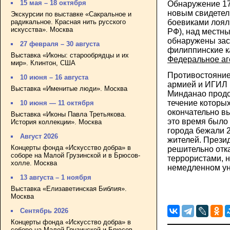
15 мая – 18 октября
Обнаружение 17
новым свидетел
Экскурсии по выставке «Сакральное и
радикальное. Красная нить русского
боевиками лоял
искусства». Москва
РФ), над местн
обнаружены за
27 февраля – 30 августа
филиппинские к
Выставка «Иконы: старообрядцы и их
Федеральное аг
мир». Клинтон, США
Противостояни
10 июня – 16 августа
армией и ИГИЛ 
Выставка «Именитые люди». Москва
Минданао продо
течение которы
10 июня — 11 октября
окончательно вы
Выставка «Иконы Павла Третьякова.
это время было 
История коллекции». Москва
города бежали 
Август 2026
жителей. Прези
Концерты фонда «Искусство добра» в
решительно отк
соборе на Малой Грузинской и в Брюсов-
террористами, н
холле. Москва
немедленном ун
13 августа – 1 ноября
Выставка «Елизаветинская Библия».
Москва
Сентябрь 2026
Концерты фонда «Искусство добра» в
соборе на Малой Грузинской и Брюсов-