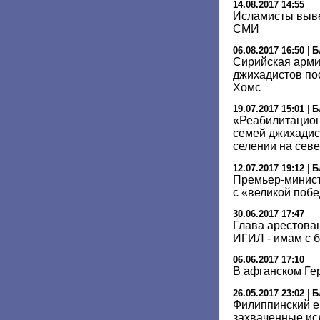
14.08.2017 14:55
Исламисты вывез
СМИ
06.08.2017 16:50
|
Б
Сирийская арми
джихадистов по
Хомс
19.07.2017 15:01
|
Б
«Реабилитацион
семей джихадис
селении на сев
12.07.2017 19:12
|
Б
Премьер-минист
с «великой поб
30.06.2017 17:47
Глава арестова
ИГИЛ - имам с 
06.06.2017 17:10
В афганском Ге
26.05.2017 23:02
|
Б
Филиппинский е
захваченные ис