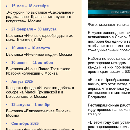
15 мая – 18 октября
Экскурсии по выставке «Сакральное и
радикальное. Красная нить русского
искусства». Москва
Фото: скриншот телека
27 февраля – 30 августа
В музее-заповеднике «
Выставка «Иконы: старообрядцы и их
включённого в Список
мир». Клинтон, США
построен без единого г
чтобы никто не смог по
10 июня – 16 августа
тоже уникальный проек
Выставка «Именитые люди». Москва
Работы по восстановле
10 июня — 11 октября
реставрации методом -
каждый из них поочерёд
Выставка «Иконы Павла Третьякова.
время храм весом в 60
История коллекции». Москва
«Всего в Преображенско
Август 2026
важно, что этот метод
Концерты фонда «Искусство добра» в
церкви, что всё-таки у
соборе на Малой Грузинской и в
исторического материа
Брюсов-холле. Москва
Богданова.
13 августа – 1 ноября
Реставрационные работ
году процесс на неско
Выставка «Елизаветинская Библия».
конкурс.
Москва
«В этом году был устан
Сентябрь 2026
реставрационном компл
Концерты фонда «Искусство добра» в