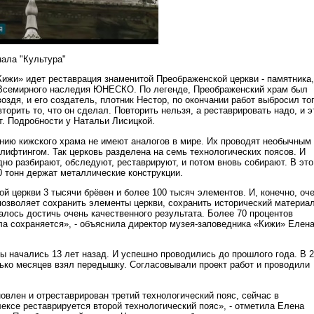
нала "Культура"
Кижи» идет реставрация знаменитой Преображенской церкви - памятника,
 Всемирного наследия ЮНЕСКО. По легенде, Преображенский храм был
воздя, и его создатель, плотник Нестор, по окончании работ выбросил то
вторить то, что он сделал. Повторить нельзя, а реставрировать надо, и э
т. Подробности у Натальи Лисицкой.
нию кижского храма не имеют аналогов в мире. Их проводят необычным
 лифтингом. Так церковь разделена на семь технологических поясов. И
но разбирают, обследуют, реставрируют, и потом вновь собирают. В это
0 тонн держат металлические конструкции.
й церкви 3 тысячи брёвен и более 100 тысяч элементов. И, конечно, оч
 позволяет сохранить элементы церкви, сохранить исторический материа
далось достичь очень качественного результата. Более 70 процентов
ла сохраняется», - объяснила директор музея-заповедника «Кижи» Елен
ы начались 13 лет назад. И успешно проводились до прошлого года. В 
лько месяцев взял передышку. Согласовывали проект работ и проводили
овлен и отреставрирован третий технологический пояс, сейчас в
ексе реставрируется второй технологический пояс», - отметила Елена