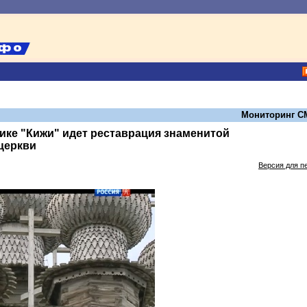
Мониторинг С
ике "Кижи" идет реставрация знаменитой
церкви
Версия для п