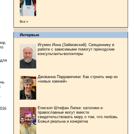
Все »
Интервью
пор,
Игумен Иона (Займовский): Священнику в
то
работе с зависимыми помогут приходские
консультанты-волонтеры
 для
Джованна Парравичини: Как строить мир из
«новых камней»
ень
л
а
Епископ Штефан Липке: католики и
2016
православные могут вместе
свидетельствовать миру о том, что любовь
Божья реальна и конкретна