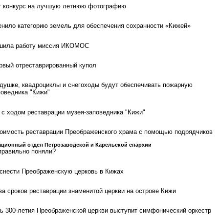
т конкурс на лучшую летнюю фотографию
нило категорию земель для обеспечения сохранности «Кижей»
ршила работу миссия ИКОМОС
рвый отреставрированный купол
душке, квадроциклы и снегоходы будут обеспечивать пожарную
поведника "Кижи"
с ходом реставрации музея-заповедника "Кижи"
тоимость реставрации Преображенского храма с помощью подрядчиков
ционный отдел Петрозаводской и Карельской епархии
правильно поняли?
снести Преображенскую церковь в Кижах
ва сроков реставрации знаменитой церкви на острове Кижи
ть 300-летия Преображенской церкви выступит симфонический оркестр