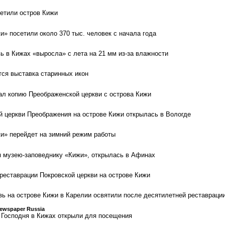
тили остров Кижи
и» посетили около 370 тыс. человек с начала года
ь в Кижах «выросла» с лета на 21 мм из-за влажности
тся выставка старинных икон
ал копию Преображенской церкви с острова Кижи
й церкви Преображения на острове Кижи открылась в Вологде
и» перейдет на зимний режим работы
 музею-заповеднику «Кижи», открылась в Афинах
 реставрации Покровской церкви на острове Кижи
ь на острове Кижи в Карелии освятили после десятилетней реставраци
Newspaper Russia
 Господня в Кижах открыли для посещения