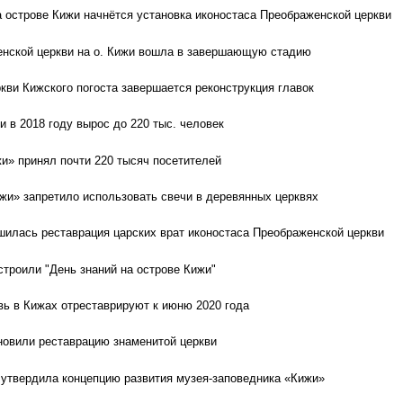
а острове Кижи начнётся установка иконостаса Преображенской церкви
енской церкви на о. Кижи вошла в завершающую стадию
кви Кижского погоста завершается реконструкция главок
и в 2018 году вырос до 220 тыс. человек
жи» принял почти 220 тысяч посетителей
жи» запретило использовать свечи в деревянных церквях
шилась реставрация царских врат иконостаса Преображенской церкви
троили "День знаний на острове Кижи"
ь в Кижах отреставрируют к июню 2020 года
новили реставрацию знаменитой церкви
утвердила концепцию развития музея-заповедника «Кижи»