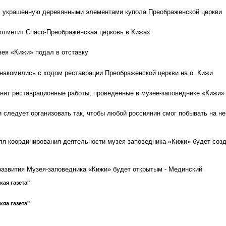
, украшенную деревянными элементами купола Преображенской церкви
отметит Спасо-Преображенская церковь в Кижах
зея «Кижи» подал в отставку
акомились с ходом реставрации Преображенской церкви на о. Кижи
ят реставрационные работы, проведенные в музее-заповеднике «Кижи»
 следует организовать так, чтобы любой россиянин смог побывать на не
я координирования деятельности музея-заповедника «Кижи» будет соз
развития Музея-заповедника «Кижи» будет открытым - Мединский
кая газета"
кяа газета"