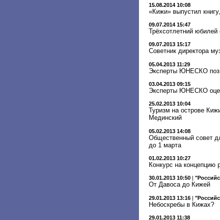
15.08.2014 10:08
«Кижи» выпустил книгу
09.07.2014 15:47
Трёхсотлетний юбилей 
09.07.2013 15:17
Советник директора му
05.04.2013 11:29
Эксперты ЮНЕСКО позн
03.04.2013 09:15
Эксперты ЮНЕСКО оцен
25.02.2013 10:04
Туризм на острове Кижи
Мединский
05.02.2013 14:08
Общественный совет дл
до 1 марта
01.02.2013 10:27
Конкурс на концепцию 
30.01.2013 10:50
|
"Российс
От Давоса до Кижей
29.01.2013 13:16
|
"Российс
Небоскребы в Кижах?
29.01.2013 11:38