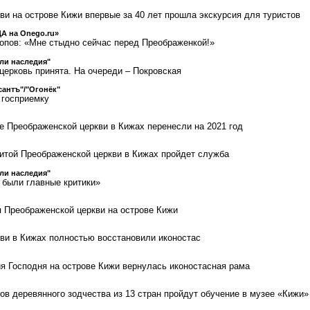
ви на острове Кижи впервые за 40 лет прошла экскурсия для туристов
А на Onego.ru»
опов: «Мне стыдно сейчас перед Преображенкой!»
ли наследия"
церковь принята. На очереди – Покровская
антъ"/"Огонёк"
 госприемку
е Преображенской церкви в Кижах перенесли на 2021 год
нитой Преображенской церкви в Кижах пройдет служба
ли наследия"
были главные критики»
 Преображенской церкви на острове Кижи
ви в Кижах полностью восстановили иконостас
я Господня на острове Кижи вернулась иконостасная рама
ов деревянного зодчества из 13 стран пройдут обучение в музее «Кижи»