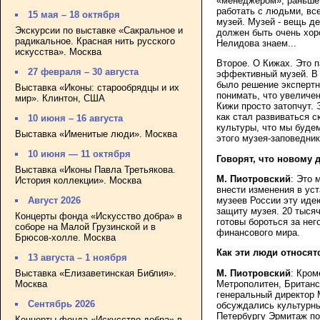
«менеджером», раньше 
работать с людьми, все
15 мая – 18 октября
музей. Музей - вещь д
Экскурсии по выставке «Сакральное и
должен быть очень хор
радикальное. Красная нить русского
Нелидова знаем...
искусства». Москва
Второе. О Кижах. Это п
27 февраля – 30 августа
эффективный музей. В 
было решение экспертно
Выставка «Иконы: старообрядцы и их
понимать, что увеличен
мир». Клинтон, США
Кижи просто затопчут. 
как стал развиваться 
10 июня – 16 августа
культуры, что мы буде
Выставка «Именитые люди». Москва
этого музея-заповедник
10 июня — 11 октября
Говорят, что новому 
Выставка «Иконы Павла Третьякова.
М. Пиотровский
: Это 
История коллекции». Москва
внести изменения в ус
музеев России эту иде
Август 2026
защиту музея. 20 тысяч
Концерты фонда «Искусство добра» в
готовы бороться за нег
соборе на Малой Грузинской и в
финансового мира.
Брюсов-холле. Москва
Как эти люди относят
13 августа – 1 ноября
М. Пиотровский
: Кром
Выставка «Елизаветинская Библия».
Метрополитен, Британс
Москва
генеральный директор 
Сентябрь 2026
обсуждались культурны
Петербургу Эрмитаж по
Концерты фонда «Искусство добра» в