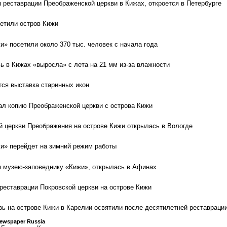
 реставрации Преображенской церкви в Кижах, откроется в Петербурге
тили остров Кижи
и» посетили около 370 тыс. человек с начала года
ь в Кижах «выросла» с лета на 21 мм из-за влажности
тся выставка старинных икон
ал копию Преображенской церкви с острова Кижи
й церкви Преображения на острове Кижи открылась в Вологде
и» перейдет на зимний режим работы
 музею-заповеднику «Кижи», открылась в Афинах
 реставрации Покровской церкви на острове Кижи
ь на острове Кижи в Карелии освятили после десятилетней реставраци
Newspaper Russia