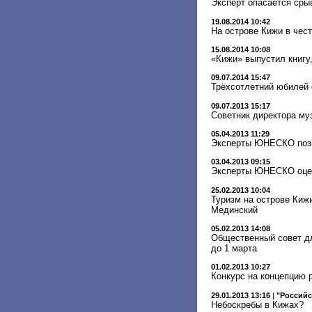
Эксперт опасается сры
19.08.2014 10:42
На острове Кижи в чес
15.08.2014 10:08
«Кижи» выпустил книгу
09.07.2014 15:47
Трёхсотлетний юбилей 
09.07.2013 15:17
Советник директора му
05.04.2013 11:29
Эксперты ЮНЕСКО позн
03.04.2013 09:15
Эксперты ЮНЕСКО оцен
25.02.2013 10:04
Туризм на острове Кижи
Мединский
05.02.2013 14:08
Общественный совет дл
до 1 марта
01.02.2013 10:27
Конкурс на концепцию 
29.01.2013 13:16
|
"Российс
Небоскребы в Кижах?