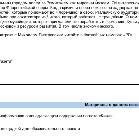
льным городом вслед за Эрмитажем как мировым музеем. Об интересно
ор Флорентийской оперы. Когда кризис и опера немного на задворках, о
гостей, которые приезжают во Флоренцию, а свою, итальянскую аудитори
ыла про архитектора из Чикаго, который работает...с трущобами. О нем
цкие музейщики, которые пригласили его поработать в Германию. Культ
основой и ресурсом развития. В том числе экономического.
втрак» с Михаилом Пиотровским читайте в ближайших номерах «РГ»
газета"
Материалы в данном сюже
 информацию о ненадлежащем содержании погоста «Кижи»
площадкой для образовательного проекта