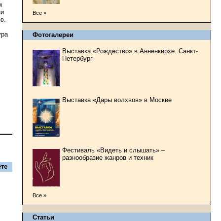
м
ни
Все »
ю.
ура
Фотогалереи
Выставка «Рождество» в Анненкирхе. Санкт-
Петербург
Выставка «Дары волхвов» в Москве
Фестиваль «Видеть и слышать» –
разнообразие жанров и техник
те
Все »
Статьи