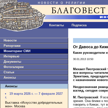
Контакты
Подписка
Новости
Репортажи
От Давоса до Киж
Мониторинг СМИ
Какие руководители 
Интервью
30.01.2013 10:50
Документы
Фотогалереи
Михаил Пиотровский т
Статьи
все вопросы читателе
Эрмитажа, председат
Анонсы
с назначением нового
Анонсы
Неоднозначная реакци
взгляд, сегодня сов
19 марта 2026 г. — 7 февраля 2027
М. Пиотровский
: Я вс
г.
зрения. Она ближе к по
Выставка «Искусство добродетельных
говорить о Кижах, тут
жен». Москва