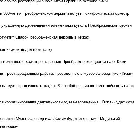
ва сроков реставрации знаменитой церкви на острове Кижи
ть 300-летия Преображенской церкви выступит симфонический оркестр
, украшенную деревянными элементами купола Преображенской церкви
отметит Спасо-Преображенская церковь в Кижах
зея «Кижи» подал в отставку
акомились с ходом реставрации Преображенской церкви на о. Кижи
ят реставрационные работы, проведенные в музее-заповеднике «Кижи»
 следует организовать так, чтобы любой россиянин смог побывать на не
я координирования деятельности музея-заповедника «Кижи» будет соз
развития Музея-заповедника «Кижи» будет открытым - Мединский
кяа газета"