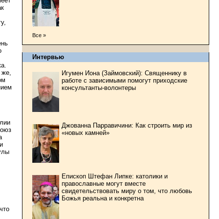
меет
ак
у,
Все »
ень
о
Интервью
а.
 же,
Игумен Иона (Займовский): Священнику в
ом
работе с зависимыми помогут приходские
нием
консультанты-волонтеры
елии
Джованна Парравичини: Как строить мир из
Союз
«новых камней»
а
и
улы
Епископ Штефан Липке: католики и
православные могут вместе
свидетельствовать миру о том, что любовь
Божья реальна и конкретна
что