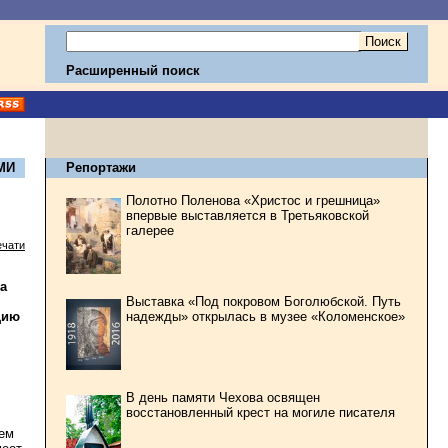
Расширенный поиск
МИ
Репортажи
Полотно Поленова «Христос и грешница»
впервые выставляется в Третьяковской
галерее
ечати
а
Выставка «Под покровом Боголюбской. Путь
надежды» открылась в музее «Коломенское»
цию
В день памяти Чехова освящен
восстановленный крест на могиле писателя
аем