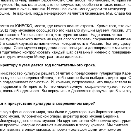
называли «партийным работником». Считалось, что человек, который у
 умеет. Но, как мы знаем, это не получается, особенно в таких вещах, к
еликатная и очень важная. И если назначать менеджерам то менеджер
ошим. Не вариант, когда менеджером является бизнесмен. Мы, слава бог
амятник ЮНЕСКО, место, где ничего нельзя строить. Кроме того, это оч
2011 году музейное сообщество его назвало лучшим музеем России. Эт
го совета. Что касается того, что туристов мало. Надо очень четко
ие туристического потока не будет способствовать сохранению памятник
Это самый хрупкий из памятников, который есть в России. Поэтому сразу
скандал, Союз музеев определил свою позицию и договорился с министр
м тщательно контролировать каждый шаг, связанный именно с превраще
а в туристическую Мекку, раз такие идеи есть.
директору музея дается год испытательного срока.
министерство культуры решает. Я читал о предложении губернатора Кар
тав музея-заповедника «Кижи», чтобы можно было выбирать директора. 
ю поддерживает полностью. И, конечно, потрясающе, что люди встали н
 подписей в Интернете. То, что людей волнует сохранение музея, что он
о, очень обнадеживает. Вы вернулись с Давосского форума, где были ак
ся к присутствию культуры в современном мире?
е акул финансового мира, там были и директора нью-йоркского музея
кого музея, Флорентийской оперы, директор всех музеев Берлина,
Международного союза музеев. На круглом столе «Экономика культуры»
е проекты, которые помогают выживанию в эпоху кризиса. Мы считаем, 
мог выжить в эпоху кризиса, а проект «Большой Эрмитаж» помогает