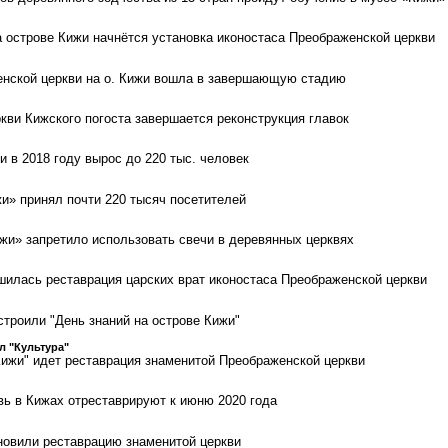
а острове Кижи начнётся установка иконостаса Преображенской церкви
енской церкви на о. Кижи вошла в завершающую стадию
кви Кижского погоста завершается реконструкция главок
и в 2018 году вырос до 220 тыс. человек
жи» принял почти 220 тысяч посетителей
жи» запретило использовать свечи в деревянных церквях
шилась реставрация царских врат иконостаса Преображенской церкви
троили "День знаний на острове Кижи"
л "Культура"
Кижи" идет реставрация знаменитой Преображенской церкви
ь в Кижах отреставрируют к июню 2020 года
новили реставрацию знаменитой церкви