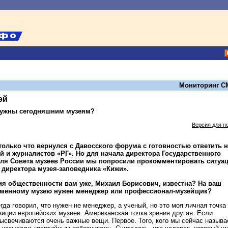
Мониторинг С
ей
нужны сегодняшним музеям?
Версия для п
олько что вернулся с Давосского форума с готовностью ответить н
й и журналистов «РГ». Но для начала директора Государственного
еля Совета музеев России мы попросили прокомментировать ситуа
 директора музея-заповедника «Кижи».
я общественности вам уже, Михаил Борисович, известна? На ваш
ременному музею нужен менеджер или профессионал-музейщик?
егда говорил, что нужен не менеджер, а ученый, но это моя личная точка
зиции европейских музеев. Американская точка зрения другая. Если
 высвечиваются очень важные вещи. Первое. Того, кого мы сейчас назыв