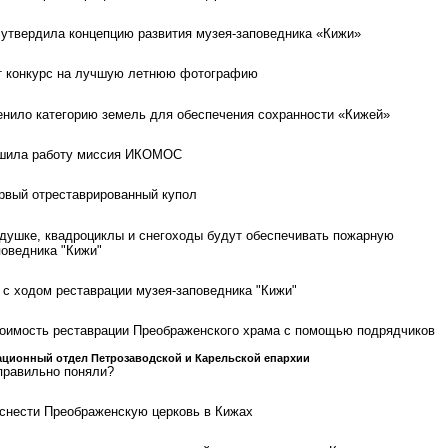
утвердила концепцию развития музея-заповедника «Кижи»
т конкурс на лучшую летнюю фотографию
нило категорию земель для обеспечения сохранности «Кижей»
ршила работу миссия ИКОМОС
рвый отреставрированный купол
душке, квадроциклы и снегоходы будут обеспечивать пожарную
поведника "Кижи"
с ходом реставрации музея-заповедника "Кижи"
тоимость реставрации Преображенского храма с помощью подрядчиков
ционный отдел Петрозаводской и Карельской епархии
правильно поняли?
снести Преображенскую церковь в Кижах