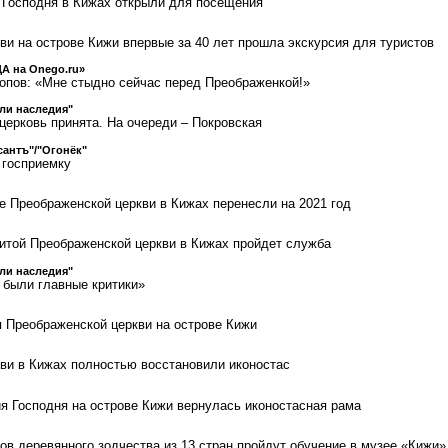
 Господня в Кижах открыли для посещения
ви на острове Кижи впервые за 40 лет прошла экскурсия для туристов
А на Onego.ru»
опов: «Мне стыдно сейчас перед Преображенкой!»
ли наследия"
церковь принята. На очереди – Покровская
антъ"/"Огонёк"
 госприемку
е Преображенской церкви в Кижах перенесли на 2021 год
нитой Преображенской церкви в Кижах пройдет служба
ли наследия"
были главные критики»
 Преображенской церкви на острове Кижи
ви в Кижах полностью восстановили иконостас
я Господня на острове Кижи вернулась иконостасная рама
ов деревянного зодчества из 13 стран пройдут обучение в музее «Кижи»