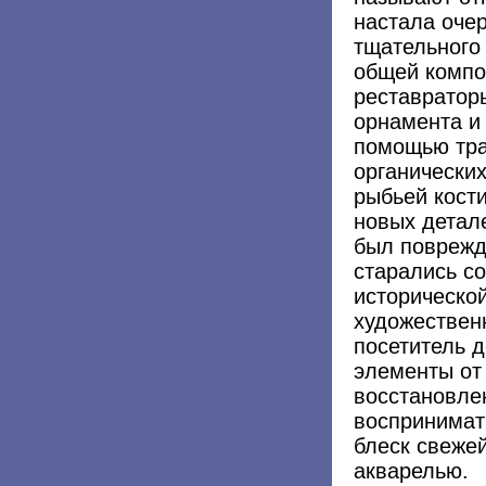
настала оче
тщательного
общей компо
реставратор
орнамента и 
помощью тра
органически
рыбьей кост
новых детале
был поврежд
старались с
историческо
художествен
посетитель 
элементы от 
восстановле
воспринимат
блеск свеже
акварелью.