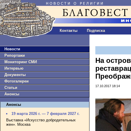
Контакты
Подписка
Новости
Репортажи
На остро
Мониторинг СМИ
реставрац
Интервью
Документы
Преображ
Фотогалереи
17.10.2017 18:14
Статьи
Анонсы
Анонсы
19 марта 2026 г. — 7 февраля 2027 г.
Выставка «Искусство добродетельных
жен». Москва