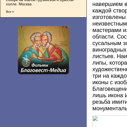
навершием в
холле. Москва
каждой ство
Все »
изготовлены 
неизвестным
мастерами и
области. Со
сусальным з
виноградных 
листьев. На
липы, котора
художествен
три на кажд
иконы с изо
Благовещени
лишь икона 
резьба имит
монументаль