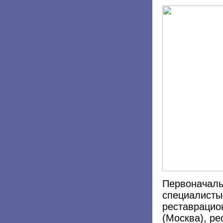
Первоначаль
специалисты
реставрацио
(Москва), р