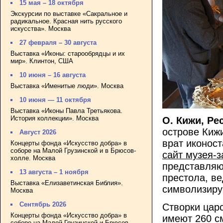
15 мая – 18 октября
Экскурсии по выставке «Сакральное и
радикальное. Красная нить русского
искусства». Москва
27 февраля – 30 августа
Выставка «Иконы: старообрядцы и их
мир». Клинтон, США
10 июня – 16 августа
Выставка «Именитые люди». Москва
10 июня — 11 октября
Выставка «Иконы Павла Третьякова.
История коллекции». Москва
О. Кижи, Ре
острове Киж
Август 2026
врат иконос
Концерты фонда «Искусство добра» в
соборе на Малой Грузинской и в Брюсов-
сайт музея-з
холле. Москва
представляю
13 августа – 1 ноября
престола, ве
Выставка «Елизаветинская Библия».
символизиру
Москва
Сентябрь 2026
Створки цар
Концерты фонда «Искусство добра» в
имеют 260 см
соборе на Малой Грузинской и Брюсов-