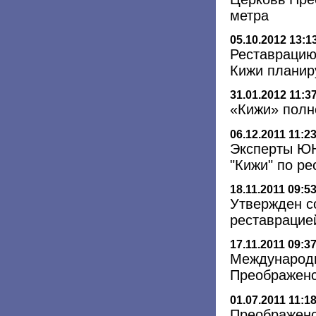
метра
05.10.2012 13:1
Реставрацию
Кижи планир
31.01.2012 11:3
«Кижи» полн
06.12.2011 11:2
Эксперты ЮН
"Кижи" по р
18.11.2011 09:5
Утвержден с
реставрацие
17.11.2011 09:3
Международн
Преображенс
01.07.2011 11:1
Преображенс