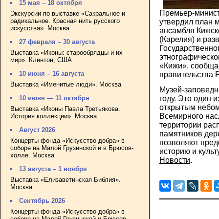
15 мая – 18 октября
Премьер-минис
Экскурсии по выставке «Сакральное и
радикальное. Красная нить русского
утвердил план 
искусства». Москва
ансамбля Кижско
(Карелия) и ра
27 февраля – 30 августа
Государственног
Выставка «Иконы: старообрядцы и их
этнографическо
мир». Клинтон, США
«Кижи», сообща
10 июня – 16 августа
правительства Р
Выставка «Именитые люди». Москва
Музей-заповедн
году. Это один 
10 июня — 11 октября
открытым небом
Выставка «Иконы Павла Третьякова.
Всемирного на
История коллекции». Москва
территории рас
Август 2026
памятников дер
Концерты фонда «Искусство добра» в
позволяют пред
соборе на Малой Грузинской и в Брюсов-
историю и культ
холле. Москва
Новости
.
13 августа – 1 ноября
Выставка «Елизаветинская Библия».
Москва
Сентябрь 2026
Концерты фонда «Искусство добра» в
соборе на Малой Грузинской и Брюсов-