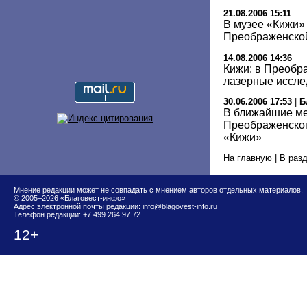
21.08.2006 15:11
В музее «Кижи» 
Преображенско
14.08.2006 14:36
Кижи: в Преобр
лазерные иссле
30.06.2006 17:53
|
Б
В ближайшие ме
Преображенског
«Кижи»
На главную
|
В раз
Мнение редакции может не совпадать с мнением авторов отдельных материалов.
© 2005–2026 «Благовест-инфо»
Адрес электронной почты редакции:
info@blagovest-info.ru
Телефон редакции: +7 499 264 97 72
12+