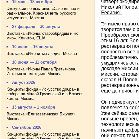
четверг экс-дир
15 мая – 18 октября
Николай Попов,
Экскурсии по выставке «Сакральное и
Религия"
.
радикальное. Красная нить русского
искусства». Москва
"Я имею право с
27 февраля – 30 августа
творится там с 
Выставка «Иконы: старообрядцы и их
Преображенской
мир». Клинтон, США
этим 16 лет. Бол
реставрация по
10 июня – 16 августа
полностью все р
Выставка «Именитые люди». Москва
проблематично.
10 июня — 11 октября
умудрились оста
докладе мисси
Выставка «Иконы Павла Третьякова.
История коллекции». Москва
миссии, которая 
сказал Н.Попов,
Август 2026
реставрационн
Концерты фонда «Искусство добра» в
еще до прибыт
соборе на Малой Грузинской и в Брюсов-
холле. Москва
Он подчеркнул, 
13 августа – 1 ноября
повлечет за соб
Уже сейчас с ве
Выставка «Елизаветинская Библия».
больше бревен,
Москва
технологически
Сентябрь 2026
начинают дефор
Концерты фонда «Искусство добра» в
они лежат, тем 
соборе на Малой Грузинской и Брюсов-