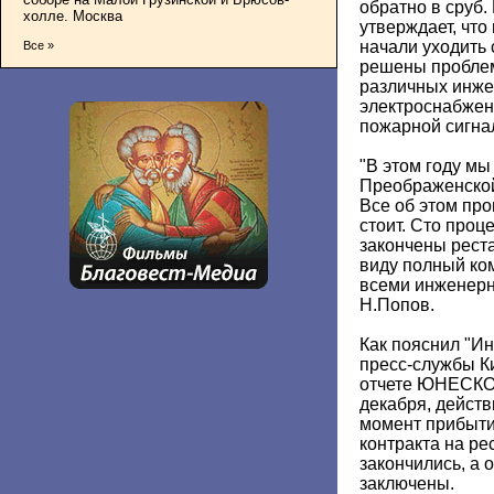
обратно в сруб.
холле. Москва
утверждает, чт
начали уходить 
Все »
решены проблем
различных инже
электроснабжен
пожарной сигна
"В этом году мы
Преображенской
Все об этом про
стоит. Сто проц
закончены рест
виду полный ком
всеми инженерн
Н.Попов.
Как пояснил "И
пресс-службы К
отчете ЮНЕСКО
декабря, действ
момент прибыти
контракта на ре
закончились, а 
заключены.