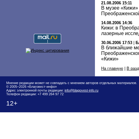
21.08.2006 15:11
В музее «Кижи» 
Преображенско
14.08.2006 14:36
Кижи: в Преобр
лазерные иссле
30.06.2006 17:53
|
Б
В ближайшие ме
Преображенског
«Кижи»
На главную
|
В раз
Мнение редакции может не совпадать с мнением авторов отдельных материалов.
© 2005–2026 «Благовест-инфо»
Адрес электронной почты редакции:
info@blagovest-info.ru
Телефон редакции: +7 499 264 97 72
12+