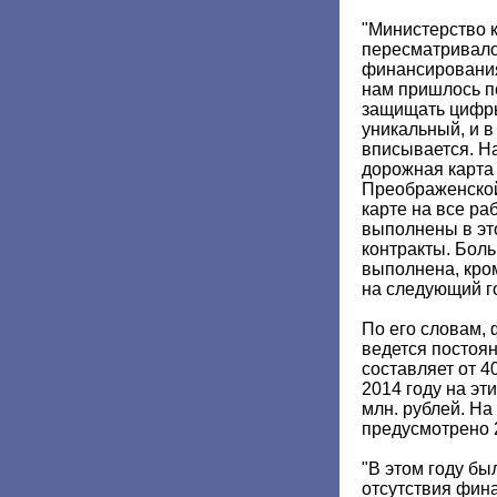
"Министерство к
пересматривало
финансирования
нам пришлось п
защищать цифры
уникальный, и в
вписывается. Н
дорожная карта
Преображенской
карте на все ра
выполнены в эт
контракты. Боль
выполнена, кро
на следующий го
По его словам,
ведется постоян
составляет от 40
2014 году на эт
млн. рублей. На 
предусмотрено 
"В этом году был
отсутствия фин