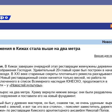
Новос
ения в Кижах стала выше на два метра
Версия для п
ря.
В Кижах завершен очередной этап реставрации жемчужины деревянн
еображения Господня. Удивительный 20-главый храм был построен в нач
 гвоздя. В XXI веке старинные секреты плотничьего ремесла разгадываю
Новый реставрационный сезон начнется только весной, но работа по
включенного в список Всемирного наследия ЮНЕСКО, продолжается в
ти – у
«Новостей культуры»
.
ырос на два метра. Храму вернули нижние венцы: они были раздавлен
 сооружения и поставили его на новый фундамент.
ый был у древних мастеров, он был, скажем так, не очень удачным: выр
ней с землей, и вот так это все стояло», - поясняет заместитель директ
жи» по реставрации Кижского архитектурного ансамбля Николай Попов.