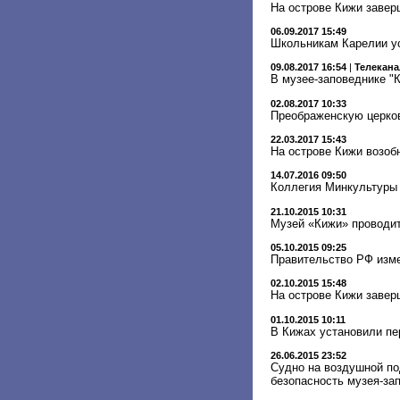
На острове Кижи завер
06.09.2017 15:49
Школьникам Карелии ус
09.08.2017 16:54
|
Телекана
В музее-заповеднике "
02.08.2017 10:33
Преображенскую церков
22.03.2017 15:43
На острове Кижи возоб
14.07.2016 09:50
Коллегия Минкультуры 
21.10.2015 10:31
Музей «Кижи» проводи
05.10.2015 09:25
Правительство РФ изме
02.10.2015 15:48
На острове Кижи заве
01.10.2015 10:11
В Кижах установили пе
26.06.2015 23:52
Cудно на воздушной по
безопасность музея-за