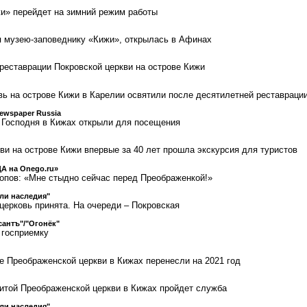
и» перейдет на зимний режим работы
 музею-заповеднику «Кижи», открылась в Афинах
 реставрации Покровской церкви на острове Кижи
ь на острове Кижи в Карелии освятили после десятилетней реставраци
Newspaper Russia
 Господня в Кижах открыли для посещения
ви на острове Кижи впервые за 40 лет прошла экскурсия для туристов
А на Onego.ru»
опов: «Мне стыдно сейчас перед Преображенкой!»
ли наследия"
церковь принята. На очереди – Покровская
антъ"/"Огонёк"
 госприемку
е Преображенской церкви в Кижах перенесли на 2021 год
нитой Преображенской церкви в Кижах пройдет служба
ли наследия"