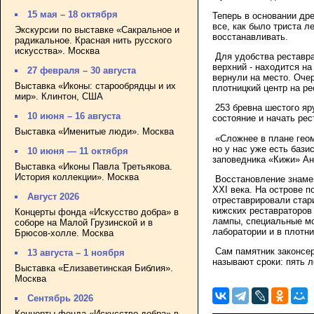
15 мая – 18 октября
Теперь в основании дре
все, как было триста л
Экскурсии по выставке «Сакральное и
восстанавливать.
радикальное. Красная нить русского
искусства». Москва
Для удобства реставра
верхний - находится на
27 февраля – 30 августа
вернули на место. Очер
Выставка «Иконы: старообрядцы и их
плотницкий центр на р
мир». Клинтон, США
253 бревна шестого яру
10 июня – 16 августа
состояние и начать ре
Выставка «Именитые люди». Москва
«Сложнее в плане геом
но у нас уже есть бази
10 июня — 11 октября
заповедника «Кижи» Ан
Выставка «Иконы Павла Третьякова.
История коллекции». Москва
Восстановление знамен
XXI века. На острове 
Август 2026
отреставрировали стар
кижских реставраторов
Концерты фонда «Искусство добра» в
лампы, специальные мо
соборе на Малой Грузинской и в
лаборатории и в плотн
Брюсов-холле. Москва
Сам памятник законсер
13 августа – 1 ноября
называют сроки: пять л
Выставка «Елизаветинская Библия».
Москва
Сентябрь 2026
Концерты фонда «Искусство добра» в