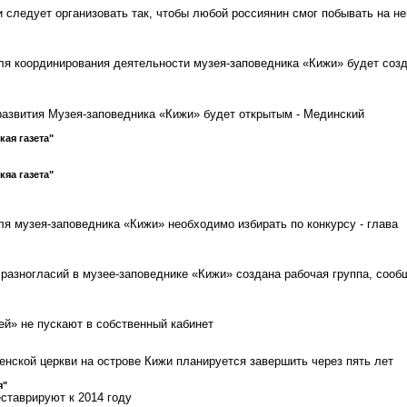
 следует организовать так, чтобы любой россиянин смог побывать на не
я координирования деятельности музея-заповедника «Кижи» будет соз
развития Музея-заповедника «Кижи» будет открытым - Мединский
кая газета"
кяа газета"
я музея-заповедника «Кижи» необходимо избирать по конкурсу - глава
разногласий в музее-заповеднике «Кижи» создана рабочая группа, сооб
ей» не пускают в собственный кабинет
нской церкви на острове Кижи планируется завершить через пять лет
я"
ставрируют к 2014 году