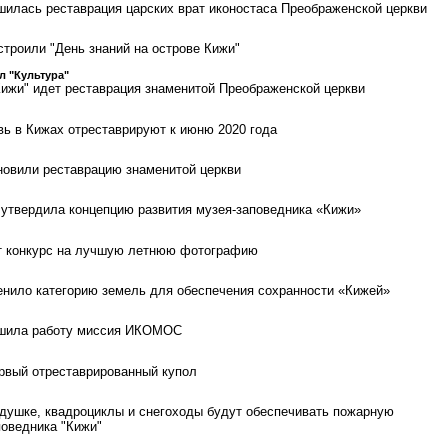
шилась реставрация царских врат иконостаса Преображенской церкви
троили "День знаний на острове Кижи"
л "Культура"
Кижи" идет реставрация знаменитой Преображенской церкви
ь в Кижах отреставрируют к июню 2020 года
новили реставрацию знаменитой церкви
утвердила концепцию развития музея-заповедника «Кижи»
т конкурс на лучшую летнюю фотографию
нило категорию земель для обеспечения сохранности «Кижей»
ршила работу миссия ИКОМОС
рвый отреставрированный купол
душке, квадроциклы и снегоходы будут обеспечивать пожарную
поведника "Кижи"