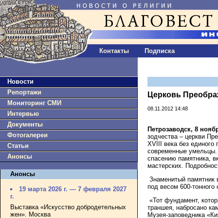
Контакты
Подписка
Новости
Репортажи
Церковь Преображ
Мониторинг СМИ
08.11.2012 14:48
Интервью
Документы
Петрозаводск, 8 нояб
Фотогалереи
зодчества – церкви Пр
XVIII века без единого
Статьи
современные умельцы. 
Анонсы
спасению памятника, 
мастерских. Подробнос
Анонсы
Знаменитый памятник в
под весом 600-тонного
19 марта 2026 г. — 7 февраля 2027
г.
«Тот фундамент, котор
Выставка «Искусство добродетельных
траншея, набросано кам
жен». Москва
Музея-заповедника «Ки