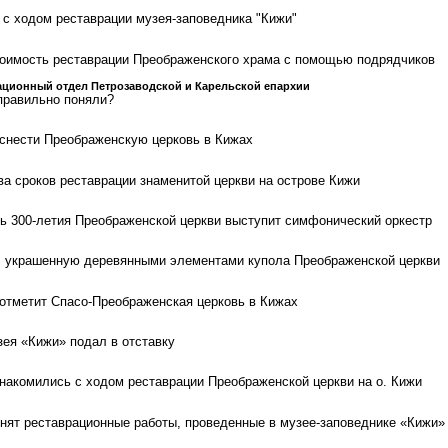
с ходом реставрации музея-заповедника "Кижи"
тоимость реставрации Преображенского храма с помощью подрядчиков
ционный отдел Петрозаводской и Карельской епархии
правильно поняли?
снести Преображенскую церковь в Кижах
ва сроков реставрации знаменитой церкви на острове Кижи
ть 300-летия Преображенской церкви выступит симфонический оркестр
, украшенную деревянными элементами купола Преображенской церкви
отметит Спасо-Преображенская церковь в Кижах
зея «Кижи» подал в отставку
акомились с ходом реставрации Преображенской церкви на о. Кижи
ят реставрационные работы, проведенные в музее-заповеднике «Кижи»