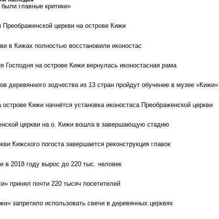
были главные критики»
 Преображенской церкви на острове Кижи
ви в Кижах полностью восстановили иконостас
я Господня на острове Кижи вернулась иконостасная рама
ов деревянного зодчества из 13 стран пройдут обучение в музее «Кижи»
а острове Кижи начнётся установка иконостаса Преображенской церкви
енской церкви на о. Кижи вошла в завершающую стадию
кви Кижского погоста завершается реконструкция главок
и в 2018 году вырос до 220 тыс. человек
жи» принял почти 220 тысяч посетителей
жи» запретило использовать свечи в деревянных церквях