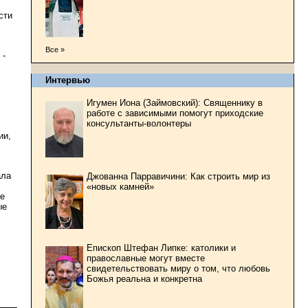
сти
Все »
 -
Интервью
Игумен Иона (Займовский): Священнику в
работе с зависимыми помогут приходские
консультанты-волонтеры
ии,
ала
Джованна Парравичини: Как строить мир из
«новых камней»
ле
ые
Епископ Штефан Липке: католики и
православные могут вместе
свидетельствовать миру о том, что любовь
Божья реальна и конкретна