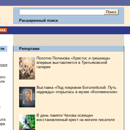
Расширенный поиск
ти
Репортажи
Полотно Поленова «Христос и грешница»
впервые выставляется в Третьяковской
ечати
галерее
ого
але
т
Выставка «Под покровом Боголюбской. Путь
надежды» открылась в музее «Коломенское»
ы
В день памяти Чехова освящен
ыта
восстановленный крест на могиле писателя
ора