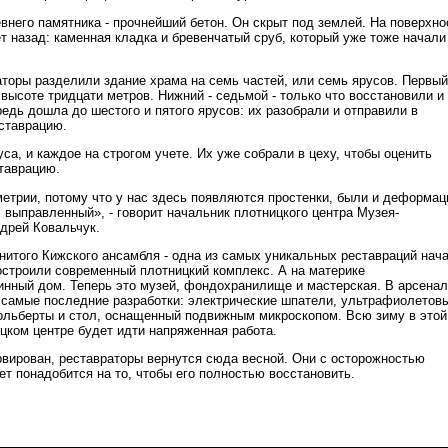
внего памятника - прочнейший бетон. Он скрыт под землей. На поверхно
ет назад: каменная кладка и бревенчатый сруб, который уже тоже начали
торы разделили здание храма на семь частей, или семь ярусов. Первый
 высоте тридцати метров. Нижний - седьмой - только что восстановили и
едь дошла до шестого и пятого ярусов: их разобрали и отправили в
еставрацию.
са, и каждое на строгом учете. Их уже собрали в цеху, чтобы оценить
ставрацию.
етрии, потому что у нас здесь появляются простенки, были и деформац
с выправленный», - говорит начальник плотницкого центра Музея-
дрей Ковальчук.
итого Кижского ансамбля - одна из самых уникальных реставраций нач
построили современный плотницкий комплекс. А на материке
инный дом. Теперь это музей, фондохранилище и мастерская. В арсена
 самые последние разработки: электрические шпатели, ультрафиолетов
льберты и стол, оснащенный подвижным микроскопом. Всю зиму в этой
ицком центре будет идти напряженная работа.
вирован, реставраторы вернутся сюда весной. Они с осторожностью
ет понадобится на то, чтобы его полностью восстановить.