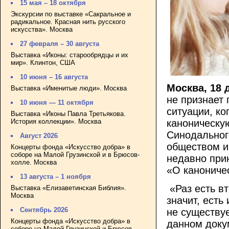
15 мая – 18 октября
Экскурсии по выставке «Сакральное и
радикальное. Красная нить русского
искусства». Москва
27 февраля – 30 августа
Выставка «Иконы: старообрядцы и их
мир». Клинтон, США
10 июня – 16 августа
Москва, 18 
Выставка «Именитые люди». Москва
не признает 
10 июня — 11 октября
ситуации, ко
Выставка «Иконы Павла Третьякова.
История коллекции». Москва
каноническу
Синодальног
Август 2026
обществом и
Концерты фонда «Искусство добра» в
соборе на Малой Грузинской и в Брюсов-
недавно при
холле. Москва
«О каноничес
13 августа – 1 ноября
«Раз есть вт
Выставка «Елизаветинская Библия».
Москва
значит, есть
Сентябрь 2026
не существуе
Концерты фонда «Искусство добра» в
данном докум
соборе на Малой Грузинской и Брюсов-