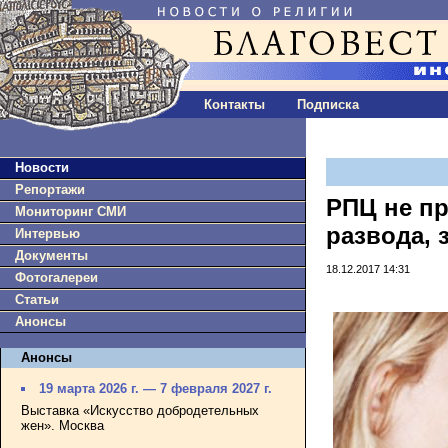
Контакты
Подписка
Новости
Репортажи
РПЦ не пр
Мониторинг СМИ
развода, 
Интервью
Документы
18.12.2017 14:31
Фотогалереи
Статьи
Анонсы
Анонсы
19 марта 2026 г. — 7 февраля 2027 г.
Выставка «Искусство добродетельных
жен». Москва