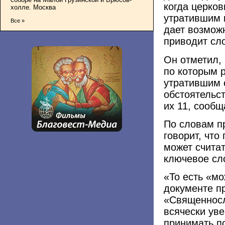
когда церко
холле. Москва
утратившим к
Все »
дает возмож
приводит сл
Он отметил, 
по которым 
утратившим с
обстоятельс
их 11, сооб
По словам п
говорит, что
может счита
ключевое сл
«То есть «мо
документе п
«Священносл
всячески ув
принимать п