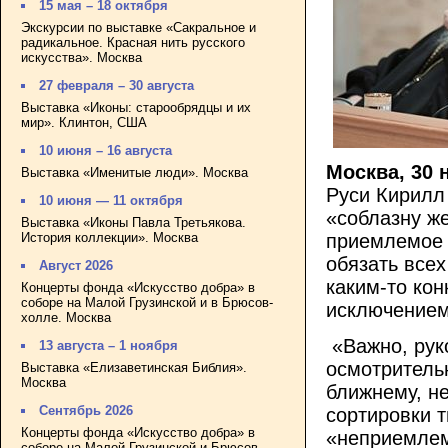
15 мая – 18 октября
Экскурсии по выставке «Сакральное и
радикальное. Красная нить русского
искусства». Москва
27 февраля – 30 августа
Выставка «Иконы: старообрядцы и их
мир». Клинтон, США
10 июня – 16 августа
Москва, 30 
Выставка «Именитые люди». Москва
Руси Кирилл
10 июня — 11 октября
«соблазну же
Выставка «Иконы Павла Третьякова.
История коллекции». Москва
приемлемое 
обязать все
Август 2026
каким-то кон
Концерты фонда «Искусство добра» в
соборе на Малой Грузинской и в Брюсов-
исключением
холле. Москва
«Важно, рук
13 августа – 1 ноября
осмотритель
Выставка «Елизаветинская Библия».
Москва
ближнему, н
Сентябрь 2026
сортировки 
Концерты фонда «Искусство добра» в
«неприемлем
соборе на Малой Грузинской и Брюсов-