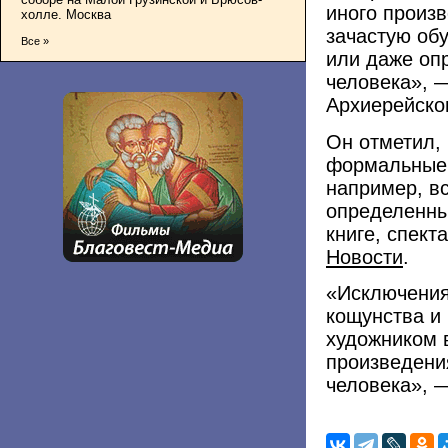
иного произв
холле. Москва
зачастую об
Все »
или даже оп
человека», 
Архиерейско
Он отметил,
формальные
например, в
определенны
книге, спек
Новости
.
«Исключения
кощунства и
художником 
произведени
человека», 