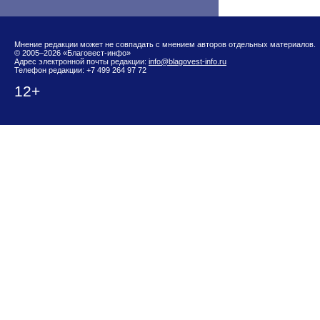
Мнение редакции может не совпадать с мнением авторов отдельных материалов.
© 2005–2026 «Благовест-инфо»
Адрес электронной почты редакции:
info@blagovest-info.ru
Телефон редакции: +7 499 264 97 72
12+