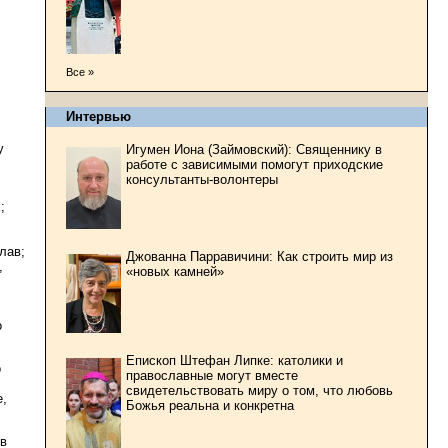
Все »
Интервью
у
Игумен Иона (Займовский): Священнику в
работе с зависимыми помогут приходские
консультанты-волонтеры
;
лав;
Джованна Парравичини: Как строить мир из
,
«новых камней»
о
Епископ Штефан Липке: католики и
о
православные могут вместе
свидетельствовать миру о том, что любовь
е,
Божья реальна и конкретна
 в