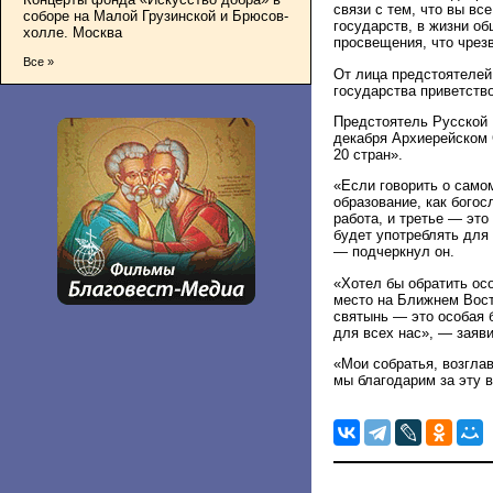
связи с тем, что вы в
соборе на Малой Грузинской и Брюсов-
государств, в жизни об
холле. Москва
просвещения, что чрез
Все »
От лица предстоятелей
государства приветств
Предстоятель Русской 
декабря Архиерейском 
20 стран».
«Если говорить о самом
образование, как богос
работа, и третье ― эт
будет употреблять для
― подчеркнул он.
«Хотел бы обратить ос
место на Ближнем Вост
святынь ― это особая 
для всех нас», ― заяв
«Мои собратья, возгла
мы благодарим за эту 