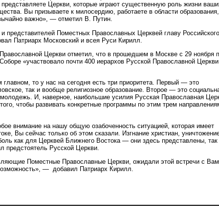
се представляете Церкви, которые играют существенную роль жизни ваши
щества. Вы призываете к милосердию, работаете в области образования,
вычайно важно», ― отметил В. Путин.
 и представителей Поместных Православных Церквей главу Российског
овал Патриарх Московский и всея Руси Кирилл.
Православной Церкви отметил, что в прошедшем в Москве с 29 ноября п
Соборе «участвовало почти 400 иерархов Русской Православной Церкви
 главном, то у нас на сегодня есть три приоритета. Первый ― это
ловское, так и вообще религиозное образование. Второе ― это социальн
о молодежь. И, наверное, наибольшие усилия Русская Православная Цер
 того, чтобы развивать конкретные программы по этим трем направления
обое внимание на нашу общую озабоченность ситуацией, которая имеет
оке, Вы сейчас только об этом сказали. Изгнание христиан, уничтожени
боль как для Церквей Ближнего Востока ― они здесь представлены, так
ил предстоятель Русской Церкви.
вляющие Поместные Православные Церкви, ожидали этой встречи с Вам
возможность», ― добавил Патриарх Кирилл.