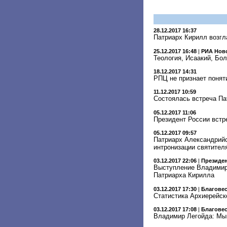
28.12.2017 16:37
Патриарх Кирилл возгл
25.12.2017 16:48
|
РИА Нов
Теология, Исаакий, Бол
18.12.2017 14:31
РПЦ не признает понят
11.12.2017 10:59
Состоялась встреча Па
05.12.2017 11:06
Президент России встр
05.12.2017 09:57
Патриарх Александрийс
интронизации святител
03.12.2017 22:06
|
Президен
Выступление Владимира
Патриарха Кирилла
03.12.2017 17:30
|
Благове
Статистика Архиерейск
03.12.2017 17:08
|
Благове
Владимир Легойда: Мы 