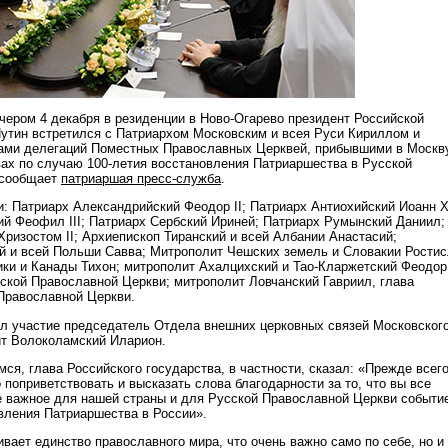
чером 4 декабря в резиденции в Ново-Огарево президент Российской
тин встретился с Патриархом Московским и всея Руси Кириллом и
вами делегаций Поместных Православных Церквей, прибывшими в Москв
вах по случаю 100-летия восстановления Патриаршества в Русской
 сообщает
патриаршая пресс-служба
.
и: Патриарх Александрийский Феодор II; Патриарх Антиохийский Иоанн X
й Феофил III; Патриарх Сербский Ириней; Патриарх Румынский Даниил;
Хризостом II; Архиепископ Тиранский и всей Албании Анастасий;
 и всей Польши Савва; Митрополит Чешских земель и Словакии Ростис
ки и Канады Тихон; митрополит Ахалцихский и Тао-Кларжетский Феодор
нской Православной Церкви; митрополит Ловчанский Гавриил, глава
Православной Церкви.
ял участие председатель Отдела внешних церковных связей Московског
ит Волоколамский Иларион.
ся, глава Российского государства, в частности, сказал: «Прежде всег
 поприветствовать и высказать слова благодарности за то, что вы все
е важное для нашей страны и для Русской Православной Церкви событи
овления Патриаршества в России».
ивает единство православного мира, что очень важно само по себе, но и