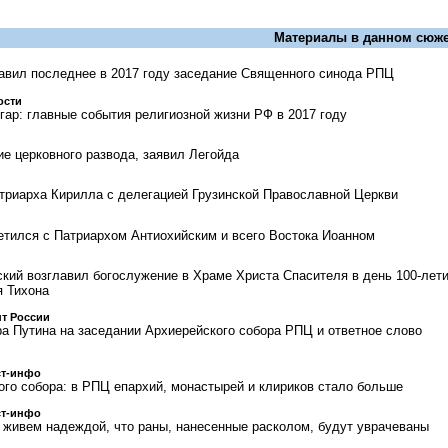
Материалы в данном сюже
авил последнее в 2017 году заседание Священного синода РПЦ
ости
гар: главные события религиозной жизни РФ в 2017 году
ие церковного развода, заявил Легойда
триарха Кирилла с делегацией Грузинской Православной Церкви
етился с Патриархом Антиохийским и всего Востока Иоанном
кий возглавил богослужение в Храме Христа Спасителя в день 100-лет
я Тихона
т России
 Путина на заседании Архиерейского собора РПЦ и ответное слово
ст-инфо
ого собора: в РПЦ епархий, монастырей и клириков стало больше
ст-инфо
живем надеждой, что раны, нанесенные расколом, будут уврачеваны