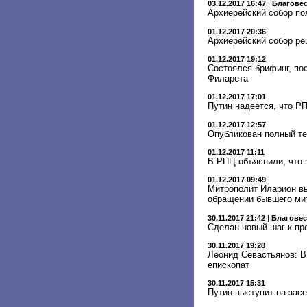
03.12.2017 16:47
|
Благове
Архиерейский собор по
01.12.2017 20:36
Архиерейский собор ре
01.12.2017 19:12
Состоялся брифинг, по
Филарета
01.12.2017 17:01
Путин надеется, что Р
01.12.2017 12:57
Опубликован полный те
01.12.2017 11:11
В РПЦ объяснили, что 
01.12.2017 09:49
Митрополит Иларион вы
обращении бывшего ми
30.11.2017 21:42
|
Благове
Сделан новый шаг к пр
30.11.2017 19:28
Леонид Севастьянов: В
епископат
30.11.2017 15:31
Путин выступит на зас