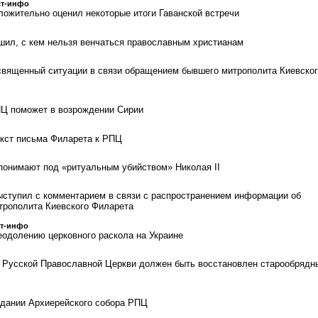
ст-инфо
ложительно оценил некоторые итоги Гаванской встречи
шил, с кем нельзя венчаться православным христианам
священный ситуации в связи обращением бывшего митрополита Киевско
ПЦ поможет в возрождении Сирии
кст письма Филарета к РПЦ
понимают под «ритуальным убийством» Николая II
ступил с комментарием в связи с распространением информации об
трополита Киевского Филарета
ст-инфо
еодолению церковного раскола на Украине
 Русской Православной Церкви должен быть восстановлен старообрядн
едании Архиерейского собора РПЦ