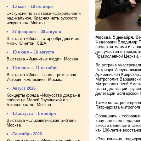
15 мая – 18 октября
Экскурсии по выставке «Сакральное и
радикальное. Красная нить русского
искусства». Москва
27 февраля – 30 августа
Москва, 5 декабря.
Ве
Выставка «Иконы: старообрядцы и их
Федерации Владимир Пу
мир». Клинтон, США
предстоятелями и гла
для участия в торжест
10 июня – 16 августа
Православной Церкви,
Выставка «Именитые люди». Москва
Во встрече участвовал
10 июня — 11 октября
Патриарх Иерусалимски
Архиепископ Кипрский 
Выставка «Иконы Павла Третьякова.
Митрополит Варшавский
История коллекции». Москва
Митрополит всей Амери
Август 2026
глава делегации Грузи
делегации Болгарской 
Концерты фонда «Искусство добра» в
соборе на Малой Грузинской и в
Также во встрече прин
Брюсов-холле. Москва
Патриархата митропол
13 августа – 1 ноября
Обращаясь к собравшим
Выставка «Елизаветинская Библия».
хочу вас всех сердечно
Москва
вместе отмечаете тако
как 100-летие восстан
Сентябрь 2026
«Это, конечно, подчерк
Концерты фонда «Искусство добра» в