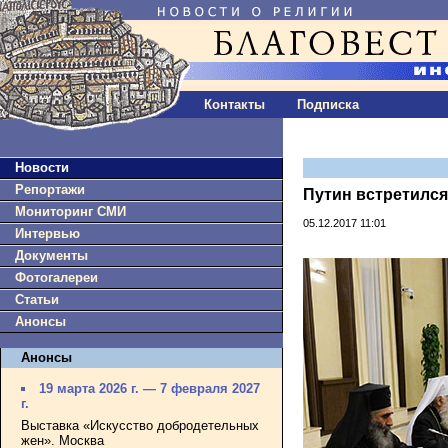
Контакты
Подписка
Новости
Репортажи
Путин встретилс
Мониторинг СМИ
05.12.2017 11:01
Интервью
Документы
Фотогалереи
Статьи
Анонсы
Анонсы
19 марта 2026 г. — 7 февраля 2027
г.
Выставка «Искусство добродетельных
жен». Москва