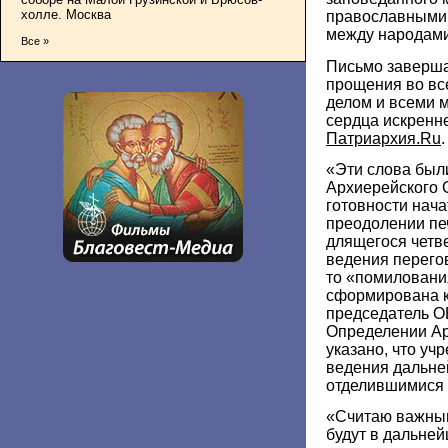
холле. Москва
православными 
между народами
Все »
Письмо заверша
прощения во вс
делом и всеми м
сердца искренн
Патриархия.Ru
.
«Эти слова был
Архиерейского 
готовности нача
преодолении пе
длящегося четв
ведения перегов
то «помиловани
сформирована к
председатель О
Определении Ар
указано, что уч
ведения дальне
отделившимися 
«Считаю важным
будут в дальне