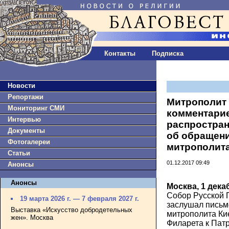
Контакты
Подписка
Новости
Репортажи
Митрополит 
Мониторинг СМИ
комментарие
Интервью
распростра
Документы
об обращен
Фотогалереи
митрополита
Статьи
01.12.2017 09:49
Анонсы
Анонсы
Москва, 1 дека
Собор Русской 
19 марта 2026 г. — 7 февраля 2027 г.
заслушал пись
Выставка «Искусство добродетельных
митрополита Ки
жен». Москва
Филарета к Пат