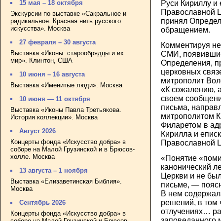
Руси Кириллу и 
15 мая – 18 октября
Православной Це
Экскурсии по выставке «Сакральное и
принял Определ
радикальное. Красная нить русского
искусства». Москва
обращением.
27 февраля – 30 августа
Комментируя не
Выставка «Иконы: старообрядцы и их
СМИ, появившие
мир». Клинтон, США
Определения, п
церковных связ
10 июня – 16 августа
митрополит Вол
Выставка «Именитые люди». Москва
«К сожалению, 
своем сообщени
10 июня — 11 октября
письма, направ
Выставка «Иконы Павла Третьякова.
митрополитом К
История коллекции». Москва
Филаретом в ад
Август 2026
Кирилла и епис
Концерты фонда «Искусство добра» в
Православной Ц
соборе на Малой Грузинской и в Брюсов-
холле. Москва
«Понятие «поми
канонический л
13 августа – 1 ноября
Церкви и не бы
Выставка «Елизаветинская Библия».
письме, — пояс
Москва
В нем содержал
решений, в том 
Сентябрь 2026
отлучениях… ра
Концерты фонда «Искусство добра» в
заповеданного
соборе на Малой Грузинской и Брюсов-