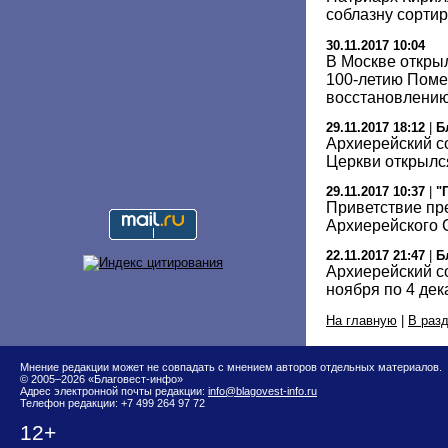
соблазну сортир
30.11.2017 10:04
В Москве откры
100-летию Помес
восстановлени
29.11.2017 18:12
|
Б
Архиерейский с
Церкви открылс
29.11.2017 10:37
|
"
Приветствие пр
Архиерейского
22.11.2017 21:47
|
Б
Архиерейский со
ноября по 4 дек
На главную
|
В раз
Мнение редакции может не совпадать с мнением авторов отдельных материалов.
© 2005–2026 «Благовест-инфо»
Адрес электронной почты редакции:
info@blagovest-info.ru
Телефон редакции: +7 499 264 97 72
12+