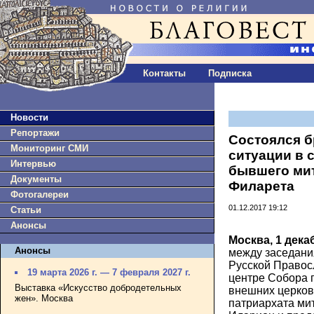
Контакты
Подписка
Новости
Репортажи
Состоялся 
Мониторинг СМИ
ситуации в 
Интервью
бывшего ми
Документы
Филарета
Фотогалереи
01.12.2017 19:12
Статьи
Анонсы
Москва, 1 дека
Анонсы
между заседани
Русской Правос
19 марта 2026 г. — 7 февраля 2027 г.
центре Собора 
Выставка «Искусство добродетельных
внешних церков
жен». Москва
патриархата ми