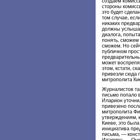
создаем комисси
стороны комисси
это будет сдела
том случае, есл
никаких предва
должны услышать
диалога, попыта
понять, сможем
сможем. Но сей
публичном прос
предварительны
может воспрепят
этом, кстати, ск
привезли сюда 
митрополита Ки
Журналистов так
письмо попало 
Иларион уточни
привезено пос
митрополита Фи
утверждениям, 
Киеве, это была
инициатива пре
письма, — конс
Иларион. — Они