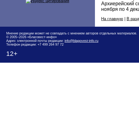
Архиерейский со
ноября по 4 дек
На главную
|
В раз
Мнение редакции может не совпадать с мнением авторов отдельных материалов.
© 2005–2026 «Благовест-инфо»
Адрес электронной почты редакции:
info@blagovest-info.ru
Телефон редакции: +7 499 264 97 72
12+