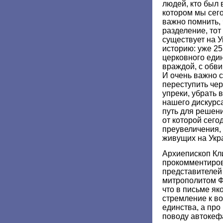
людей, кто был 
котором мы сег
важно помнить, 
разделение, тот
существует на 
историю: уже 25
церковного еди
враждой, с обв
И очень важно 
переступить че
упреки, убрать 
нашего дискурса
путь для решен
от которой сего
преувеличения,
живущих на Укр
Архиепископ Кл
прокомментиров
представителей
митрополитом Ф
что в письме як
стремление к в
единства, а про
поводу автокеф