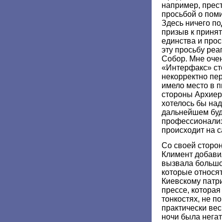
например, прес
просьбой о пом
Здесь ничего п
призыв к приня
единства и про
эту просьбу ре
Собор. Мне очен
«Интерфакс» ст
некорректно пер
имело место в п
стороны Архиер
хотелось бы наде
дальнейшем буд
профессионализм
происходит на 
Со своей сторо
Климент добави
вызвала большо
которые относят
Киевскому патри
прессе, которая
тонкостях, не п
практически вес
ночи была негат