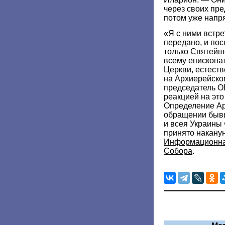
через своих пре
потом уже напр
«Я с ними встр
передано, и пос
только Святейш
всему епископа
Церкви, естеств
на Архиерейско
председатель О
реакцией на это
Определение Ар
обращении бывш
и всея Украины
принято накану
Информационна
Собора
.