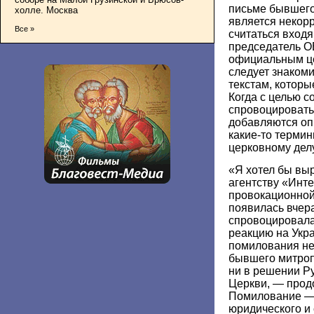
письме бывшего
холле. Москва
является некор
Все »
считаться вход
председатель О
официальным ц
следует знаком
текстам, которы
Когда с целью с
спровоцировать 
добавляются оп
какие-то термины
церковному дел
«Я хотел бы выр
агентству «Инте
провокационной
появилась вчер
спровоцировал
реакцию на Укра
помилования не
бывшего митроп
ни в решении Р
Церкви, — прод
Помилование — 
юридического и 