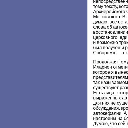
непосредственно
тому тексту, ко
Архиерейского 
Московского. В э
думаю, все оста
слова об автоке
восстановлении 
церковного, еди
и возможно трак
был получен и 
Собором», — ск
Продолжая тему
Иларион отмети
которое я вынес
представителями
так называемом
существуют раз
Есть лица, кото
выраженных авт
для них не суще
обсуждения, кр
автокефалии. А 
настроены на бо
Думаю, что сейч