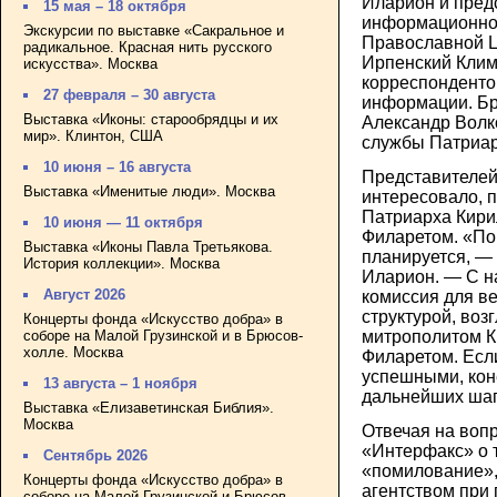
Иларион и пред
15 мая – 18 октября
информационног
Экскурсии по выставке «Сакральное и
Православной Ц
радикальное. Красная нить русского
Ирпенский Клим
искусства». Москва
корреспонденто
27 февраля – 30 августа
информации. Бр
Выставка «Иконы: старообрядцы и их
Александр Волк
мир». Клинтон, США
службы Патриар
10 июня – 16 августа
Представителей
Выставка «Именитые люди». Москва
интересовало, п
Патриарха Кири
10 июня — 11 октября
Филаретом. «Пок
Выставка «Иконы Павла Третьякова.
планируется, —
История коллекции». Москва
Иларион. — С н
Август 2026
комиссия для в
структурой, во
Концерты фонда «Искусство добра» в
соборе на Малой Грузинской и в Брюсов-
митрополитом К
холле. Москва
Филаретом. Есл
успешными, кон
13 августа – 1 ноября
дальнейших шаг
Выставка «Елизаветинская Библия».
Москва
Отвечая на воп
«Интерфакс» о 
Сентябрь 2026
«помилование»,
Концерты фонда «Искусство добра» в
агентством при
соборе на Малой Грузинской и Брюсов-