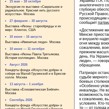
Украины П.А. П
15 мая – 18 октября
аналогичного 
Экскурсии по выставке «Сакральное и
глубокую обесп
радикальное. Красная нить русского
Русской Правос
искусства». Москва
происходящим н
27 февраля – 30 августа
сообщает
патри
Выставка «Иконы: старообрядцы и их
мир». Клинтон, США
«Достижение ми
Минске приоста
10 июня – 16 августа
и внушило наде
Выставка «Именитые люди». Москва
огня между вою
сожалению, воен
10 июня — 11 октября
прежнем масшта
Выставка «Иконы Павла Третьякова.
день. На Украин
История коллекции». Москва
люди», — говор
Август 2026
обращении.
Концерты фонда «Искусство добра» в
Патриарх остан
соборе на Малой Грузинской и в Брюсов-
судьбе мирного 
холле. Москва
боевых столкно
13 августа – 1 ноября
«Особенно уязви
Выставка «Елизаветинская Библия».
инвалиды. Не в
Москва
возможность пок
к сожалению, в
Сентябрь 2026
условиях. Кто-то
Концерты фонда «Искусство добра» в
то — от голода 
соборе на Малой Грузинской и Брюсов-