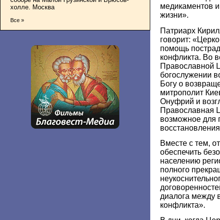
медикаментов и
холле. Москва
жизни».
Все »
Патриарх Кирил
говорит: «Церк
помощь пострад
конфликта. Во в
Православной Ц
богослужении в
Богу о возвращ
митрополит Кие
Онуфрий и возг
Православная Ц
возможное для 
восстановления
Вместе с тем, о
обеспечить без
населению реги
полного прекра
неукоснительно
договоренносте
диалога между 
конфликта».