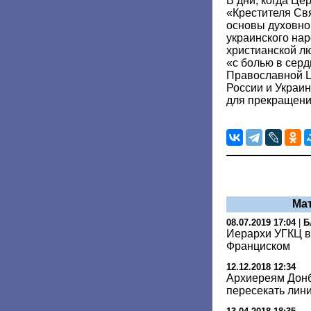
В дни, когда Це
«Крестителя Св
основы духовног
украинского нар
христианской л
«с болью в серд
Православной Ц
России и Украин
для прекращени
Ма
08.07.2019 17:04
|
Б
Иерархи УГКЦ в
Франциском
12.12.2018 12:34
Архиереям Донб
пересекать лин