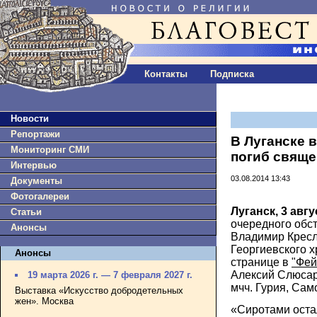
Контакты
Подписка
Новости
Репортажи
В Луганске 
Мониторинг СМИ
погиб свяще
Интервью
03.08.2014 13:43
Документы
Фотогалереи
Луганск, 3 авгу
Статьи
очередного обс
Анонсы
Владимир Кресл
Георгиевского х
Анонсы
странице в
"Фей
Алексий Слюсар
19 марта 2026 г. — 7 февраля 2027 г.
мчч. Гурия, Сам
Выставка «Искусство добродетельных
жен». Москва
«Сиротами оста