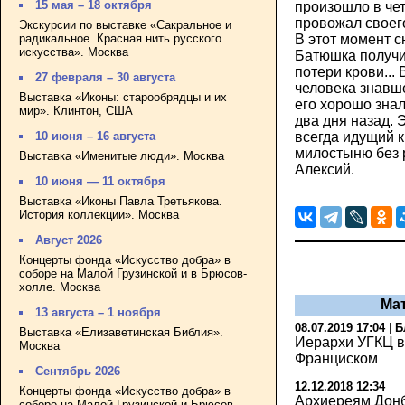
15 мая – 18 октября
произошло в чет
провожал своег
Экскурсии по выставке «Сакральное и
радикальное. Красная нить русского
В этот момент с
искусства». Москва
Батюшка получил
потери крови...
27 февраля – 30 августа
человека знавше
Выставка «Иконы: старообрядцы и их
его хорошо знал
мир». Клинтон, США
два дня назад. 
всегда идущий 
10 июня – 16 августа
милостыню без р
Выставка «Именитые люди». Москва
Алексий.
10 июня — 11 октября
Выставка «Иконы Павла Третьякова.
История коллекции». Москва
Август 2026
Концерты фонда «Искусство добра» в
соборе на Малой Грузинской и в Брюсов-
холле. Москва
Ма
13 августа – 1 ноября
08.07.2019 17:04
|
Б
Выставка «Елизаветинская Библия».
Иерархи УГКЦ в
Москва
Франциском
Сентябрь 2026
12.12.2018 12:34
Концерты фонда «Искусство добра» в
Архиереям Донб
соборе на Малой Грузинской и Брюсов-