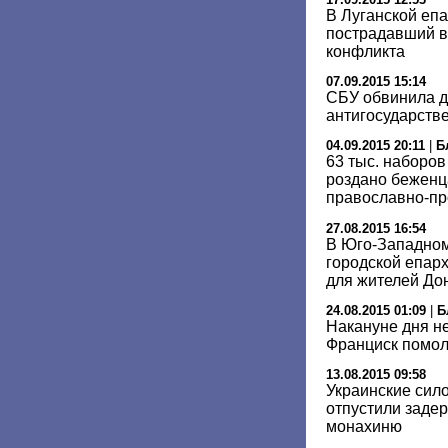
В Луганской еп
пострадавший в
конфликта
07.09.2015 15:14
СБУ обвинила д
антигосударств
04.09.2015 20:11
|
Б
63 тыс. наборо
роздано беженц
православно-пр
27.08.2015 16:54
В Юго-Западном
городской епар
для жителей До
24.08.2015 01:09
|
Б
Накануне дня н
Франциск помол
13.08.2015 09:58
Украинские сил
отпустили заде
монахиню