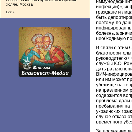
иммунодефицита
холле. Москва
инфекции)», и
граждане и лиц
Все »
быть депортиро
поэтому, по да
инфицированны
болезнь, а значи
необходимую п
В связи с этим 
благотворитель
руководителю Ф
службы К.О. Ро
дать разъяснен
ВИЧ-инфициров
или им может п
убежище на тер
направленном 
содержится вопр
проблема дальн
пребывания на 
украинских гра
случае отказа о
временного убе
За последние дв