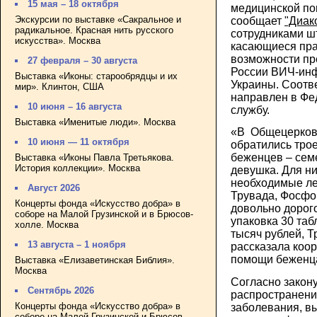
15 мая – 18 октября
медицинской по
Экскурсии по выставке «Сакральное и
сообщает
"Диак
радикальное. Красная нить русского
сотрудниками ш
искусства». Москва
касающиеся пра
возможности пр
27 февраля – 30 августа
России ВИЧ-ин
Выставка «Иконы: старообрядцы и их
Украины. Соотв
мир». Клинтон, США
направлен в Ф
10 июня – 16 августа
службу.
Выставка «Именитые люди». Москва
«В Общецерков
10 июня — 11 октября
обратились тр
беженцев – сем
Выставка «Иконы Павла Третьякова.
История коллекции». Москва
девушка. Для н
необходимые ле
Август 2026
Трувада, Фосфо
Концерты фонда «Искусство добра» в
довольно дорог
соборе на Малой Грузинской и в Брюсов-
упаковка 30 таб
холле. Москва
тысяч рублей, Т
13 августа – 1 ноября
рассказала коо
помощи беженц
Выставка «Елизаветинская Библия».
Москва
Согласно закон
Сентябрь 2026
распространени
Концерты фонда «Искусство добра» в
заболевания, в
соборе на Малой Грузинской и Брюсов-