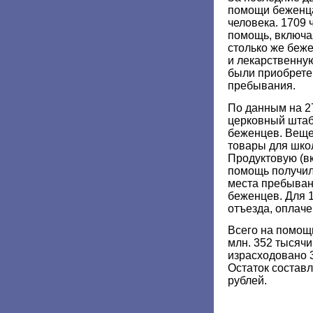
помощи беженца
человека. 1709
помощь, включа
столько же беж
и лекарственну
были приобрете
пребывания.
По данным на 27
церковный штаб
беженцев. Вещ
товары для шко
Продуктовую (в
помощь получил
места пребыван
беженцев. Для 
отъезда, оплаче
Всего на помощ
млн. 352 тысячи
израсходовано 3
Остаток составл
рублей.