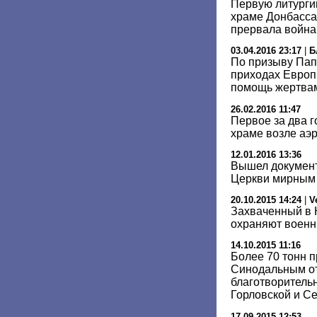
Первую литурги
храме Донбасса
прервала война
03.04.2016 23:17
|
Б
По призыву Пап
приходах Европ
помощь жертвам
26.02.2016 11:47
Первое за два 
храме возле аэ
12.01.2016 13:36
Вышел докумен
Церкви мирным
20.10.2015 14:24
|
V
Захваченный в 
охраняют военн
14.10.2015 11:16
Более 70 тонн 
Cинодальным о
благотворитель
Горловской и С
17.09.2015 12:53