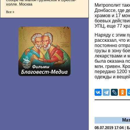
холле. Москва
Митрополит так
Донбассе, где д
Все »
храмов и 17 мон
боевых действи
УПЦ, еще 77 хр
Наряду с этим 
рассказал, что 
постоянно отпр
грузы в зону бо
лекарствами и 
была оказана п
млн. гривен. Кр
передано 1200 т
одежды и вещей
Ма
08.07.2019 17:04
|
Б