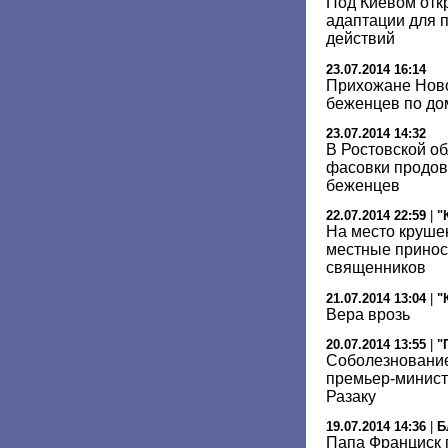
Под Киевом отк
адаптации для 
действий
23.07.2014 16:14
Прихожане Ново
беженцев по д
23.07.2014 14:32
В Ростовской об
фасовки продов
беженцев
22.07.2014 22:59
|
"
На место круше
местные принос
священников
21.07.2014 13:04
|
"
Вера врозь
20.07.2014 13:55
|
"
Соболезновани
премьер-минист
Разаку
19.07.2014 14:36
|
Б
Папа Франциск 