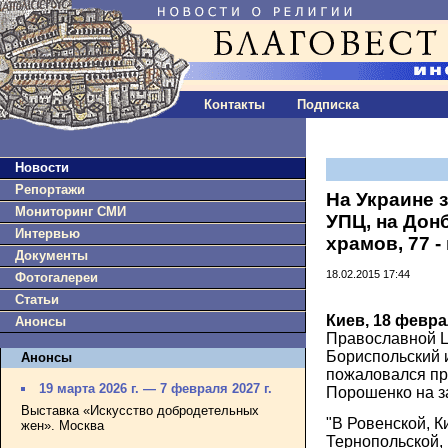
Контакты
Подписка
Новости
Репортажи
На Украине 
Мониторинг СМИ
УПЦ, на Дон
Интервью
храмов, 77 
Документы
18.02.2015 17:44
Фотогалереи
Статьи
Киев, 18 февра
Анонсы
Православной Ц
Бориспольский 
Анонсы
пожаловался пр
19 марта 2026 г. — 7 февраля 2027 г.
Порошенко на за
Выставка «Искусство добродетельных
"В Ровенской, К
жен». Москва
Тернопольской,