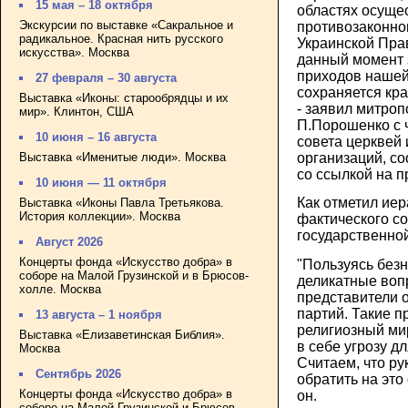
15 мая – 18 октября
областях осуще
Экскурсии по выставке «Сакральное и
противозаконно
радикальное. Красная нить русского
Украинской Пра
искусства». Москва
данный момент 
приходов нашей
27 февраля – 30 августа
сохраняется кр
Выставка «Иконы: старообрядцы и их
- заявил митроп
мир». Клинтон, США
П.Порошенко с 
10 июня – 16 августа
совета церквей 
Выставка «Именитые люди». Москва
организаций, с
со ссылкой на п
10 июня — 11 октября
Как отметил иер
Выставка «Иконы Павла Третьякова.
История коллекции». Москва
фактического с
государственной
Август 2026
Концерты фонда «Искусство добра» в
"Пользуясь безн
соборе на Малой Грузинской и в Брюсов-
деликатные во
холле. Москва
представители 
партий. Такие 
13 августа – 1 ноября
религиозный мир
Выставка «Елизаветинская Библия».
в себе угрозу д
Москва
Считаем, что ру
Сентябрь 2026
обратить на это
Концерты фонда «Искусство добра» в
он.
соборе на Малой Грузинской и Брюсов-