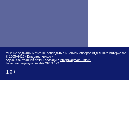
Мнение редакции может не совпадать с мнением авторов отдельных материалов.
© 2005–2026 «Благовест-инфо»
Адрес электронной почты редакции:
info@blagovest-info.ru
Телефон редакции: +7 499 264 97 72
12+