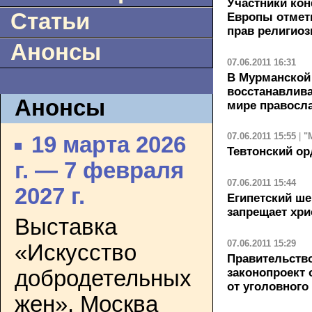
Участники кон
Статьи
Европы отмет
прав религио
Анонсы
07.06.2011 16:31
В Мурманской
восстанавлив
Анонсы
мире правосл
07.06.2011 15:55
|
"
19 марта 2026
Тевтонский ор
г. — 7 февраля
07.06.2011 15:44
2027 г.
Египетский ше
запрещает хри
Выставка
07.06.2011 15:29
«Искусство
Правительств
законопроект 
добродетельных
от уголовного
жен». Москва