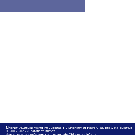
Мнение редакции может не совпадать с мнением авторов отдельных материалов.
© 2005–2026 «Благовест-инфо»
Адрес электронной почты редакции:
info@blagovest-info.ru