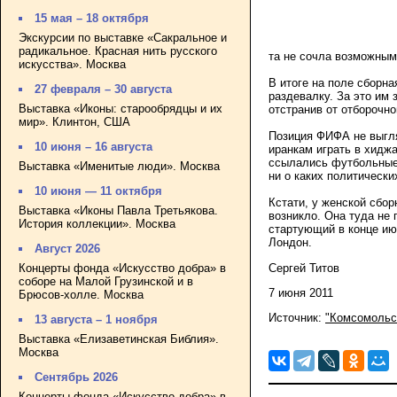
15 мая – 18 октября
Экскурсии по выставке «Сакральное и
радикальное. Красная нить русского
та не сочла возможным
искусства». Москва
В итоге на поле сборн
27 февраля – 30 августа
раздевалку. За это им
Выставка «Иконы: старообрядцы и их
отстранив от отборочно
мир». Клинтон, США
Позиция ФИФА не выгля
10 июня – 16 августа
иранкам играть в хиджа
ссылались футбольные 
Выставка «Именитые люди». Москва
ни о каких политическ
10 июня — 11 октября
Кстати, у женской сбор
Выставка «Иконы Павла Третьякова.
возникло. Она туда не
История коллекции». Москва
стартующий в конце ию
Лондон.
Август 2026
Сергей Титов
Концерты фонда «Искусство добра» в
соборе на Малой Грузинской и в
7 июня 2011
Брюсов-холле. Москва
Источник:
"Комсомольс
13 августа – 1 ноября
Выставка «Елизаветинская Библия».
Москва
Сентябрь 2026
Концерты фонда «Искусство добра» в