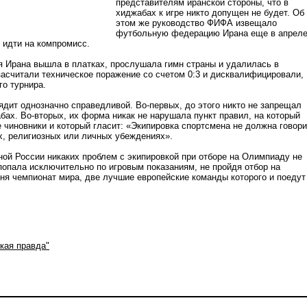
представителям иранской стороны, что в
хиджабах к игре никто допущен не будет. Об
этом же руководство ФИФА извещало
футбольную федерацию Ирана еще в апреле
 идти на компромисс.
ая Ирана вышла в платках, прослушала гимн страны и удалилась в
 засчитали техническое поражение со счетом 0:3 и дисквалифицировали,
го турнира.
дит однозначно справедливой. Во-первых, до этого никто не запрещал
бах. Во-вторых, их форма никак не нарушала пункт правил, на который
чиновники и который гласит: «Экипировка спортсмена не должна говори
их, религиозных или личных убеждениях».
ной России никаких проблем с экипировкой при отборе на Олимпиаду не
 попала исключительно по игровым показаниям, не пройдя отбор на
ня чемпионат мира, две лучшие европейские команды которого и поедут
кая правда"