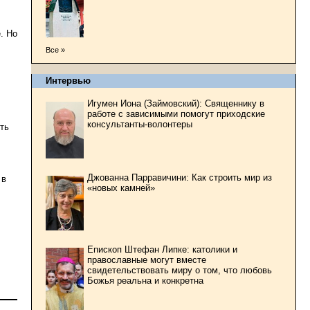
. Но
Все »
Интервью
Игумен Иона (Займовский): Священнику в
работе с зависимыми помогут приходские
консультанты-волонтеры
ть
Джованна Парравичини: Как строить мир из
 в
«новых камней»
Епископ Штефан Липке: католики и
православные могут вместе
свидетельствовать миру о том, что любовь
Божья реальна и конкретна