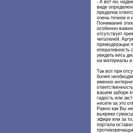
- А вот он, наде
виде определен
пределов ответс
очень точное и
Понимание этих
особенно важно 
отсутствует пр
читателей. Арг
премодерации п
оперативность 
увидеть весь ди
на материалы и 
Так вот при отс
более необходим
именно интерне
ответственность
вашем заборе кт
гадость или экс
несете за это от
Равно как Вы не
выкрики сумас
эфире или за то
портала оставил
противоречащую