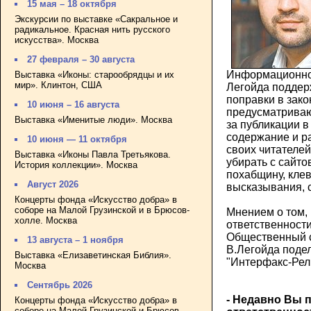
15 мая – 18 октября
Экскурсии по выставке «Сакральное и
радикальное. Красная нить русского
искусства». Москва
27 февраля – 30 августа
Информационно
Выставка «Иконы: старообрядцы и их
мир». Клинтон, США
Легойда поддер
поправки в зако
10 июня – 16 августа
предусматрива
Выставка «Именитые люди». Москва
за публикации в
содержание и 
10 июня — 11 октября
своих читателей.
Выставка «Иконы Павла Третьякова.
убирать с сайт
История коллекции». Москва
похабщину, клев
Август 2026
высказывания, 
Концерты фонда «Искусство добра» в
соборе на Малой Грузинской и в Брюсов-
Мнением о том,
холле. Москва
ответственност
Общественный с
13 августа – 1 ноября
В.Легойда поде
Выставка «Елизаветинская Библия».
"Интерфакс-Рел
Москва
Сентябрь 2026
- Недавно Вы 
Концерты фонда «Искусство добра» в
соборе на Малой Грузинской и Брюсов-