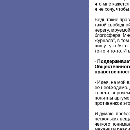
что мне кажетс
я не хочу, чтобы
Ведь такие пра
такой свободной
нерегулируемой
блогосфера. Мн
журнала", в том
пишут у себя: в
то-то и то-то. И
- Поддерживае
Общественного
нравственност
- Идея, на мой 
ее необходимо. 
совета, впрочем
понятны аргумен
противников это
Я думаю, пробле
нескольких веща
четкого пониман
механизм реали