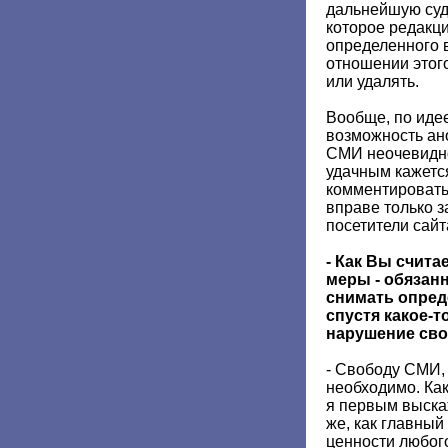
дальнейшую судь
которое редакц
определенного 
отношении этого
или удалять.
Вообще, по идее
возможность ан
СМИ неочевидно
удачным кажется
комментировать
вправе только 
посетители сайт
- Как Вы считае
меры - обязан
снимать опре
спустя какое-т
нарушение св
- Свободу СМИ, 
необходимо. Ка
я первым выскаж
же, как главный
ценности любог