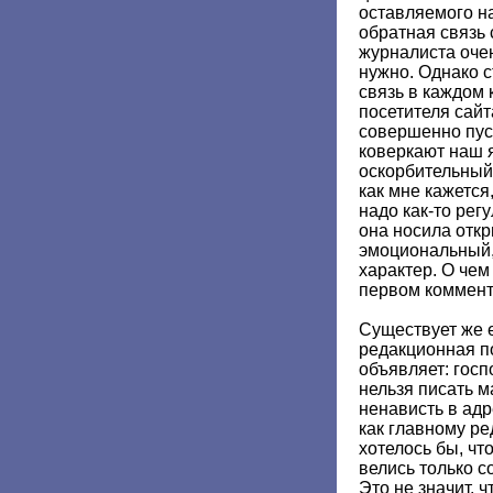
оставляемого на
обратная связь 
журналиста очен
нужно. Однако с
связь в каждом
посетителя сайт
совершенно пус
коверкают наш я
оскорбительный х
как мне кажется
надо как-то рег
она носила откр
эмоциональный,
характер. О чем 
первом коммент
Существует же е
редакционная п
объявляет: госп
нельзя писать 
ненависть в адре
как главному р
хотелось бы, ч
велись только с
Это не значит, ч