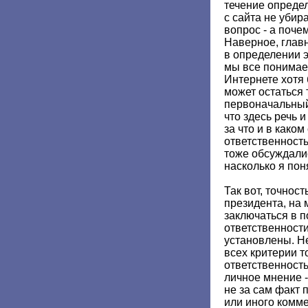
течение определ
с сайта не убир
вопрос - а поче
Наверное, глав
в определении э
мы все понимаем
Интернете хотя 
может остаться 
первоначальный 
что здесь речь 
за что и в каком
ответственность
тоже обсуждалис
насколько я пон
Так вот, точнос
президента, на 
заключаться в 
ответственности
установлены. Н
всех критерии т
ответственность,
личное мнение -
не за сам факт 
или иного комме