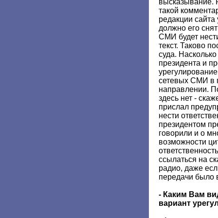
высказывание. 
такой комментар
редакции сайта 
должно его снят
СМИ будет нести
текст. Таково п
суда. Насколько
президента и п
урегулирование
сетевых СМИ в 
направлении. П
здесь нет - ска
прислал предуп
нести ответстве
президентом пр
говорили и о мн
возможности цит
ответственность
ссылаться на с
радио, даже есл
передачи было 
- Каким Вам в
вариант урегу