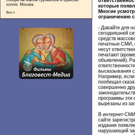
ответственнос
холле. Москва
которые появл
Многие усмотр
Все »
ограничению с
- Давайте для н
сегодняшней си
средств массов
печатные СМИ, с
несут ответствен
печатают (кром
объявлений). Ра
ответственност
высказывания с
Например, если
пообещал сказат
совершенно друг
законодательств
программы эти 
вырезаны из за
В интернет-СМИ
сайте зарегистр
издания появля
нарушающий зак