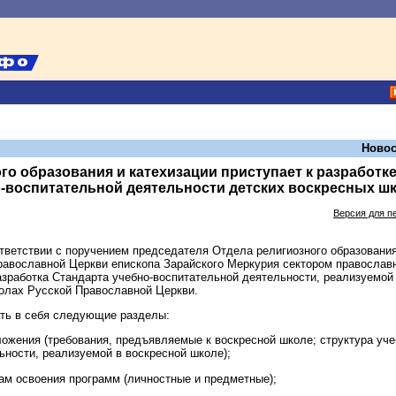
Новос
го образования и катехизации приступает к разработк
-воспитательной деятельности детских воскресных ш
Версия для п
тветствии с поручением председателя Отдела религиозного образования
равославной Церкви епископа Зарайского Меркурия сектором православ
азработка Стандарта учебно-воспитательной деятельности, реализуемой
олах Русской Православной Церкви.
ть в себя следующие разделы:
ложения (требования, предъявляемые к воскресной школе; структура уче
ьности, реализуемой в воскресной школе);
там освоения программ (личностные и предметные);