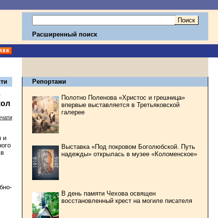
Расширенный поиск
ти
Репортажи
е
Полотно Поленова «Христос и грешница»
кол
впервые выставляется в Третьяковской
галерее
ечати
 и
ного
Выставка «Под покровом Боголюбской. Путь
 в
надежды» открылась в музее «Коломенское»
бно-
В день памяти Чехова освящен
восстановленный крест на могиле писателя