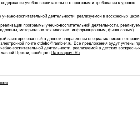
содержания учебно-воспитательного программ и требования к уровню
е учебно-воспитательной деятельности, реализуемой в воскресных школ
 реализации программы учебно-воспитательной деятельности, реализуе
кадровым, материально-техническим, информационным, финансовым).
ый заинтересованный в данном направлении специалист может отправи
о электронной почте
otdelro@rambler.ru
. Все предложения будут учтены п
учебно-воспитательной деятельности, реализуемой в детских воскресны
славной Церкви, сообщает
Патриархия.Ru
.
ости»