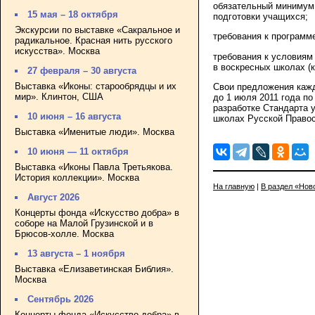
обязательный минимум 
15 мая – 18 октября
подготовки учащихся;
Экскурсии по выставке «Сакральное и
требования к программ
радикальное. Красная нить русского
искусства». Москва
требования к условиям
в воскресных школах (
27 февраля – 30 августа
Выставка «Иконы: старообрядцы и их
Свои предложения кажд
мир». Клинтон, США
до 1 июля 2011 года п
разработке Стандарта 
10 июня – 16 августа
школах Русской Право
Выставка «Именитые люди». Москва
10 июня — 11 октября
Выставка «Иконы Павла Третьякова.
История коллекции». Москва
На главную
|
В раздел «Нов
Август 2026
Концерты фонда «Искусство добра» в
соборе на Малой Грузинской и в
Брюсов-холле. Москва
13 августа – 1 ноября
Выставка «Елизаветинская Библия».
Москва
Сентябрь 2026
Концерты фонда «Искусство добра» в