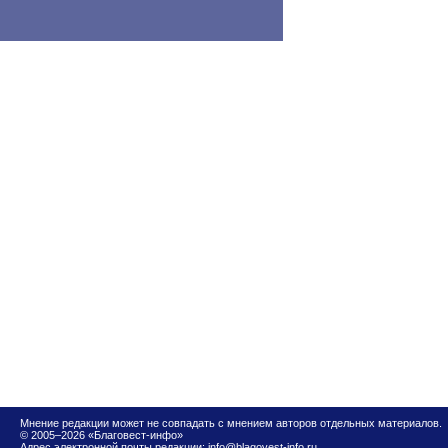
Мнение редакции может не совпадать с мнением авторов отдельных материалов.
© 2005–2026 «Благовест-инфо»
Адрес электронной почты редакции:
info@blagovest-info.ru