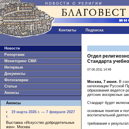
Контакты
Подписка
Новости
Репортажи
Отдел религиозно
Мониторинг СМИ
Стандарта учебно
Интервью
07.06.2011 14:49
Документы
Фотогалереи
Москва, 7 июня.
В соо
катехизации Русской П
Статьи
образования ведется р
Анонсы
детских воскресных шк
Стандарт будет включа
Анонсы
основные понятия и по
19 марта 2026 г. — 7 февраля 2027
воспитательной деятел
г.
Выставка «Искусство добродетельных
требования к результа
жен». Москва