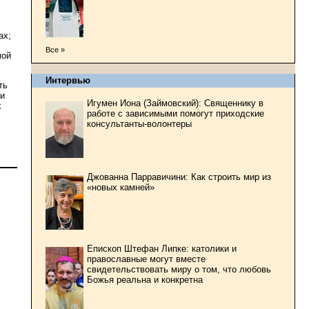
ах;
Все »
мой
Интервью
ть
ри
Игумен Иона (Займовский): Священнику в
х
работе с зависимыми помогут приходские
консультанты-волонтеры
Джованна Парравичини: Как строить мир из
«новых камней»
Епископ Штефан Липке: католики и
православные могут вместе
свидетельствовать миру о том, что любовь
Божья реальна и конкретна