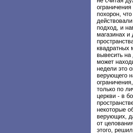
не считая ду
ограничения
похорон, чт
действовали
подход, и на
магазинах и
пространства
квадратных 
вывесить на
может наход
недели это 
верующего н
ограничения
только по л
церкви - в 
пространств
некоторые о
верующих, да
от целования
этого, решил