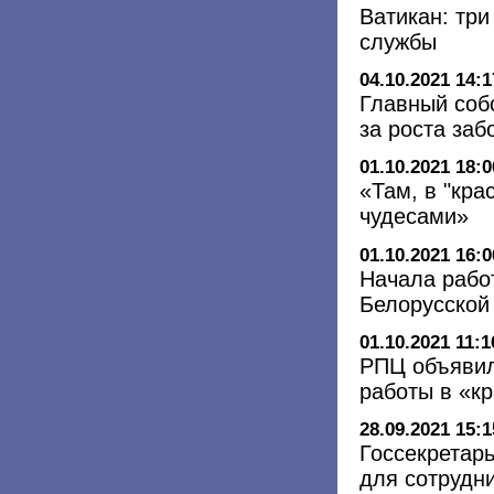
Ватикан: три
службы
04.10.2021 14:1
Главный соб
за роста за
01.10.2021 18:0
«Там, в "кра
чудесами»
01.10.2021 16:0
Начала рабо
Белорусской
01.10.2021 11:1
РПЦ объявил
работы в «к
28.09.2021 15:1
Госсекретарь
для сотрудн