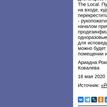
The Local. П
на входе, к
перекрестить
- рукопожат
началом при
продезинфиц
одноразовые
для исповеди
можно будет
помещении и
Ариадна Рок
Ковалева
18 мая 2020
Источник:
«Р