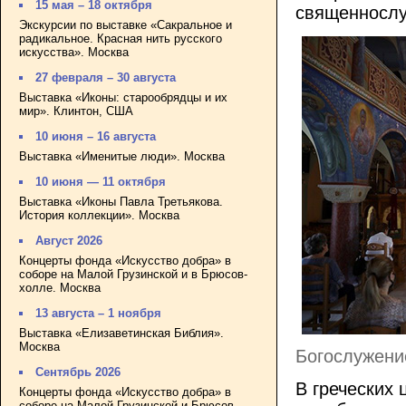
15 мая – 18 октября
священнослу
Экскурсии по выставке «Сакральное и
радикальное. Красная нить русского
искусства». Москва
27 февраля – 30 августа
Выставка «Иконы: старообрядцы и их
мир». Клинтон, США
10 июня – 16 августа
Выставка «Именитые люди». Москва
10 июня — 11 октября
Выставка «Иконы Павла Третьякова.
История коллекции». Москва
Август 2026
Концерты фонда «Искусство добра» в
соборе на Малой Грузинской и в Брюсов-
холле. Москва
13 августа – 1 ноября
Выставка «Елизаветинская Библия».
Москва
Богослужение
Сентябрь 2026
В греческих 
Концерты фонда «Искусство добра» в
соборе на Малой Грузинской и Брюсов-