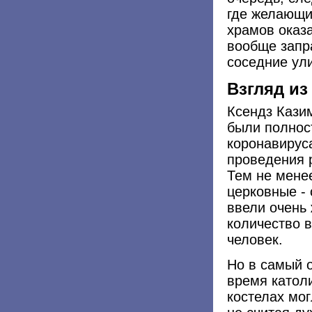
где желающи
храмов оказ
вообще запр
соседние ул
Взгляд и
Ксендз Кази
были полнос
коронавирус
проведения 
Тем не менее
церковные -
ввели очень
количество 
человек.
Но в самый 
время катол
костелах мог