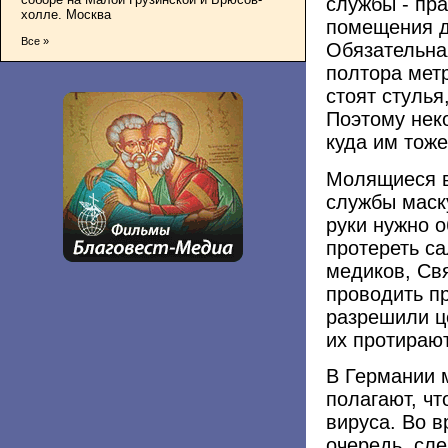
службы - пра
холле. Москва
помещения д
Все »
Обязательна
полтора метр
стоят стуль
Поэтому нек
куда им тоже
Молящиеся в
службы маску
руки нужно 
протереть с
медиков, Св
проводить п
разрешили ц
их протираю
В Германии 
полагают, чт
вируса. Во 
очередь, сле