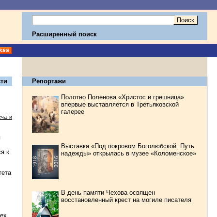
Расширенный поиск
ти
Репортажи
Полотно Поленова «Христос и грешница»
впервые выставляется в Третьяковской
галерее
ечати
я
Выставка «Под покровом Боголюбской. Путь
я к
надежды» открылась в музее «Коломенское»
тета
В день памяти Чехова освящен
восстановленный крест на могиле писателя
тех