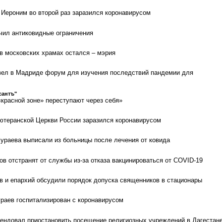
Иероним во второй раз заразился коронавирусом
чил антиковидные ограничения
в московских храмах остался – мэрия
вел в Мадриде форум для изучения последствий пандемии для
сантъ"
красной зоне» переступают через себя»
ютеранской Церкви России заразился коронавирусом
ураева выписали из больницы после лечения от ковида
ов отстранят от службы из-за отказа вакцинироваться от COVID-19
в и епархий обсудили порядок допуска священников в стационары
раев госпитализирован с коронавирусом
ендовал приостановить посещение религиозных учреждений в Дагестан