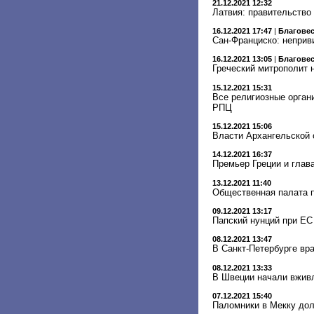
21.12.2021 12:32
Латвия: правительство
16.12.2021 17:47
|
Благове
Сан-Франциско: неприв
16.12.2021 13:05
|
Благове
Греческий митрополит 
15.12.2021 15:31
Все религиозные орган
РПЦ
15.12.2021 15:06
Власти Архангельской 
14.12.2021 16:37
Премьер Греции и глав
13.12.2021 11:40
Общественная палата п
09.12.2021 13:17
Папский нунций при ЕС
08.12.2021 13:47
В Санкт-Петербурге вр
08.12.2021 13:33
В Швеции начали вживл
07.12.2021 15:40
Паломники в Мекку дол