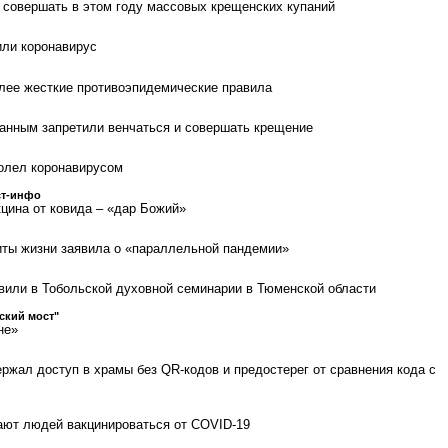
совершать в этом году массовых крещенских купаний
или коронавирус
лее жесткие противоэпидемические правила
анным запретили венчаться и совершать крещение
олел коронавирусом
ст-инфо
кцина от ковида – «дар Божий»
ты жизни заявила о «параллельной пандемии»
вили в Тобольской духовной семинарии в Тюменской области
ский мост"
не»
ржал доступ в храмы без QR-кодов и предостерег от сравнения кода с
ают людей вакцинироваться от COVID-19