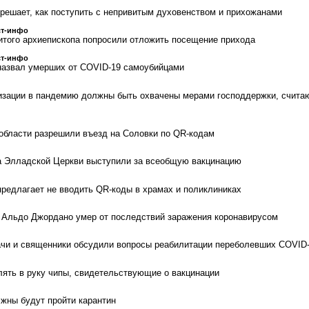
 решает, как поступить с непривитым духовенством и прихожанами
ст-инфо
итого архиепископа попросили отложить посещение прихода
ст-инфо
назвал умерших от COVID-19 самоубийцами
изации в пандемию должны быть охвачены мерами господдержки, счита
области разрешили въезд на Соловки по QR-кодам
а Элладской Церкви выступили за всеобщую вакцинацию
редлагает не вводить QR-коды в храмах и поликлиниках
 Альдо Джордано умер от последствий заражения коронавирусом
ачи и священники обсудили вопросы реабилитации переболевших COVID
ять в руку чипы, свидетельствующие о вакцинации
жны будут пройти карантин