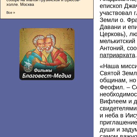
холле. Москва
епископ Джа
участвовал 
Все »
Земли о. Фр
Давани и еп
Церковь), л
мелькитский
Антоний, со
патриархата
.
«Наша мисси
Святой Земл
общинам, но 
Феофил. – С
необходимос
Вифлеем и д
свидетелями
и неба в Иис
приглашение
души и задум
самом важно