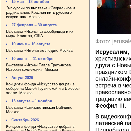
15 мая – 18 октября
Экскурсии по выставке «Сакральное и
радикальное. Красная нить русского
искусства». Москва
27 февраля – 30 августа
Выставка «Иконы: старообрядцы и их
мир». Клинтон, США
Фото: jerusal
10 июня – 16 августа
Выставка «Именитые люди». Москва
Иерусалим, 
христиански
10 июня — 11 октября
друга с Нов
Выставка «Иконы Павла Третьякова.
История коллекции». Москва
праздником 
Август 2026
онлайн-конф
Концерты фонда «Искусство добра» в
встреча в че
соборе на Малой Грузинской и в Брюсов-
православно
холле. Москва
традицию вв
13 августа – 1 ноября
Феофил III.
Выставка «Елизаветинская Библия».
Москва
В видеоконф
Сентябрь 2026
латинский п
Концерты фонда «Искусство добра» в
Пиццабалла,
соборе на Малой Грузинской и Брюсов-