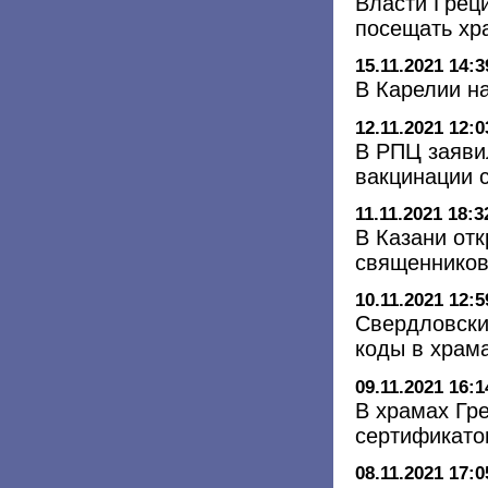
Власти Грец
посещать хр
15.11.2021 14:3
В Карелии н
12.11.2021 12:0
В РПЦ заяви
вакцинации 
11.11.2021 18:3
В Казани от
священников
10.11.2021 12:5
Свердловски
коды в храма
09.11.2021 16:1
В храмах Гр
сертификато
08.11.2021 17:0