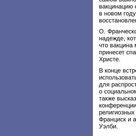
вакцинацию 
в новом год
восстановлен
О. Франческо
надежде, кот
что вакцина 
принесет спа
Христе.
В конце вст
использоват
для распрос
о социально
также высказ
конференции
религиозных 
Франциск и 
Уэлби.