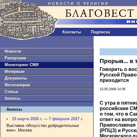
Контакты
Подписка
Новости
Репортажи
Прорыв... в 
Мониторинг СМИ
Говорить о во
Интервью
Русской Право
Документы
приходится
Фотогалереи
15.05.2006 14:36
Статьи
Анонсы
С утра в пятн
российские С
Анонсы
о том, что в С
19 марта 2026 г. — 7 февраля 2027 г.
ответ на вопро
Православная 
Выставка «Искусство добродетельных
жен». Москва
(РПЦЗ) и Русс
Московского п