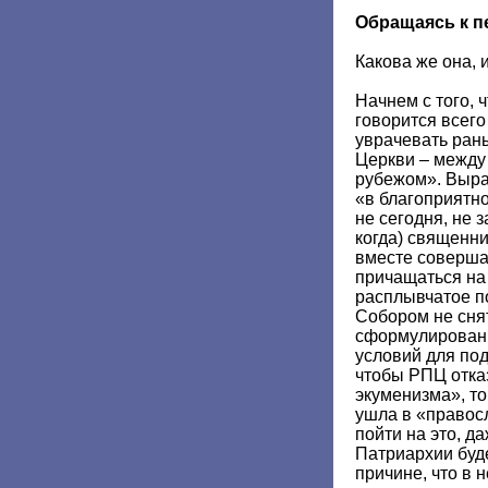
Обращаясь к п
Какова же она, 
Начнем с того, 
говорится всег
уврачевать ран
Церкви – между 
рубежом». Выра
«в благоприятно
не сегодня, не 
когда) священн
вместе соверша
причащаться на 
расплывчатое по
Собором не сня
сформулированн
условий для по
чтобы РПЦ отка
экуменизма», то
ушла в «правосл
пойти на это, д
Патриархии буде
причине, что в 