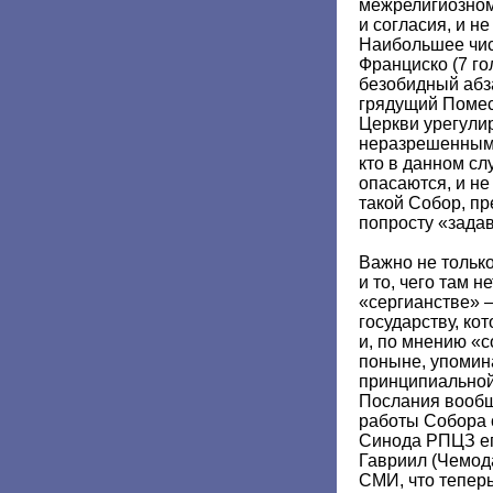
межрелигиозном
и согласия, и не
Наибольшее чис
Франциско (7 г
безобидный абз
грядущий Помес
Церкви урегули
неразрешенными
кто в данном сл
опасаются, и не
такой Собор, п
попросту «задав
Важно не только 
и то, чего там н
«сергианстве» 
государству, ко
и, по мнению «
поныне, упомин
принципиальной
Послания вообщ
работы Собора 
Синода РПЦЗ еп
Гавриил (Чемод
СМИ, что теперь