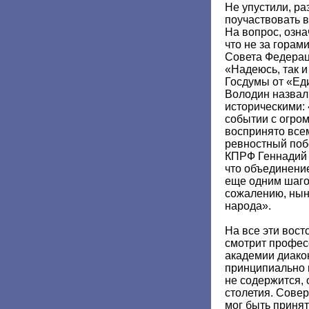
Не упустили, ра
поучаствовать в
На вопрос, озн
что не за горам
Совета Федерац
«Надеюсь, так и
Госдумы от «Ед
Володин назва
историческими:
событии с огро
воспринято все
ревностный поб
КПРФ Геннадий 
что объединение
еще одним шаго
сожалению, нын
народа».
На все эти вост
смотрит профес
академии диако
принципиально 
не содержится, 
столетия. Сове
мог быть приня