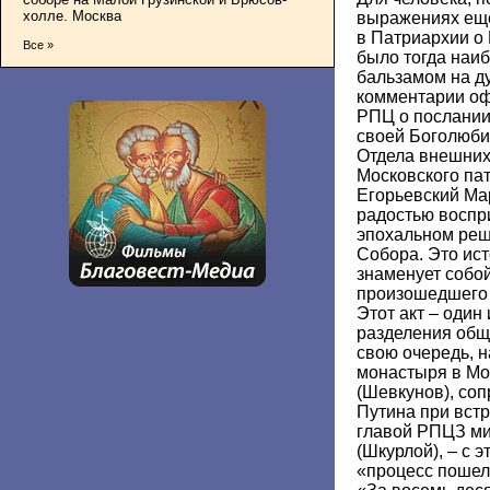
холле. Москва
выражениях еще
в Патриархии о
Все »
было тогда наи
бальзамом на д
комментарии оф
РПЦ о послании
своей Боголюби
Отдела внешних
Московского па
Егорьевский Мар
радостью воспр
эпохальном реш
Собора. Это ис
знаменует собой
произошедшего 
Этот акт – один
разделения обще
свою очередь, 
монастыря в Мо
(Шевкунов), со
Путина при встр
главой РПЦЗ м
(Шкурлой), – с 
«процесс пошел»