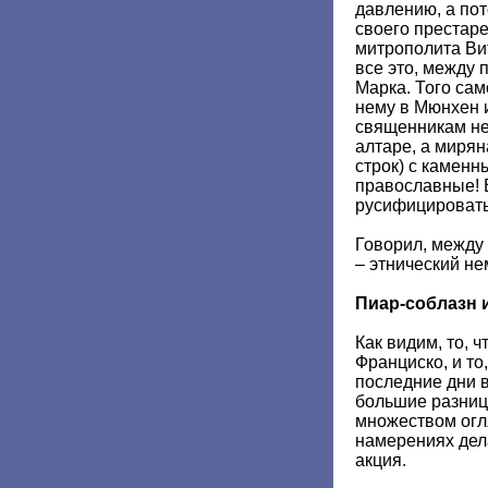
давлению, а по
своего престар
митрополита Ви
все это, между 
Марка. Того са
нему в Мюнхен 
священникам не
алтаре, а мирян
строк) с каменн
православные! 
русифицировать
Говорил, между 
– этнический не
Пиар-соблазн 
Как видим, то, 
Франциско, и то
последние дни в
большие разниц
множеством огл
намерениях дел
акция.