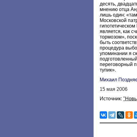
десять, двадцат
мнению отца Ан
лишь один: «там
Московской пат
гипотетическом
является, как с
тормозом», поск
быть соответст
процедура выбор
упоминании я с
подготовленный 
переговорный п
тупик».
Михаил Поздня
15 мая 2006
Источник:
"Новы