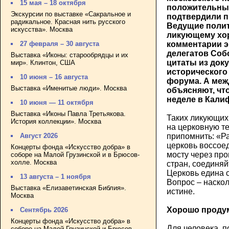
15 мая – 18 октября
положительны
Экскурсии по выставке «Сакральное и
подтвердили п
радикальное. Красная нить русского
Ведущие полит
искусства». Москва
ликующему хор
27 февраля – 30 августа
комментарии э
делегатов Собо
Выставка «Иконы: старообрядцы и их
цитаты из док
мир». Клинтон, США
исторического
10 июня – 16 августа
форума. А меж
Выставка «Именитые люди». Москва
объясняют, чт
неделе в Кали
10 июня — 11 октября
Выставка «Иконы Павла Третьякова.
Таких ликующих 
История коллекции». Москва
на церковную т
Август 2026
припомнить: «Р
церковь воссое
Концерты фонда «Искусство добра» в
мосту через пр
соборе на Малой Грузинской и в Брюсов-
холле. Москва
стран, соединяй
Церковь едина с
13 августа – 1 ноября
Вопрос – наскол
Выставка «Елизаветинская Библия».
истине.
Москва
Хорошо проду
Сентябрь 2026
Концерты фонда «Искусство добра» в
Для человека, п
соборе на Малой Грузинской и Брюсов-