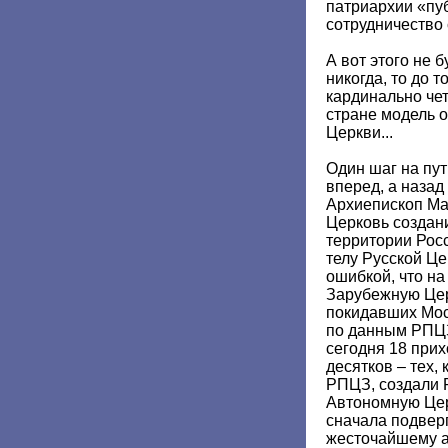
патриархии «пу
сотрудничество 
А вот этого не 
никогда, то до 
кардинально че
стране модель 
Церкви...
Один шаг на пут
вперед, а назад
Архиепископ Ма
Церковь создан
территории Рос
телу Русской Це
ошибкой, что на 
Зарубежную Цер
покидавших Моск
по данным РПЦЗ
сегодня 18 прих
десятков – тех,
РПЦЗ, создали 
Автономную Церк
сначала подверг
жесточайшему 