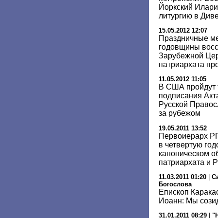
Йоркский Илар
литургию в Див
15.05.2012 12:07
Праздничные ме
годовщины восс
Зарубежной Цер
патриархата пр
11.05.2012 11:05
В США пройдут 
подписания Акт
Русской Правос
за рубежом
19.05.2011 13:52
Первоиерарх Р
в четвертую го
каноническом о
патриархата и 
11.03.2011 01:20
|
С
Богослова
Епископ Карака
Иоанн: Мы сози
31.01.2011 08:29
|
"