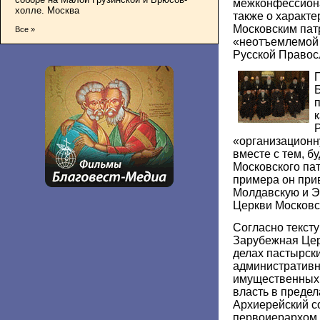
межконфессиона
холле. Москва
также о характ
Московским пат
Все »
«неотъемлемой
Русской Правос
«организационн
вместе с тем, бу
Московского пат
примера он при
Молдавскую и 
Церкви Московс
Согласно тексту
Зарубежная Цер
делах пастырски
административн
имущественных 
власть в преде
Архиерейский с
первоиерархом.