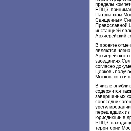
пределы компет
РПЦЗ, принимаю
Патриархом Мос
Священным Син
Православной 
инстанцией явл
Архиерейский с
В проекте отме
являются члена
Архиерейского 
заседаниях Свя
согласно докум
Церковь получа
Московского и в
В числе опубли
содержится такж
завершенных ко
собеседник аге
урегулировании 
перешедших из 
юрисдикции в д
РПЦЗ, находящи
территории Моск