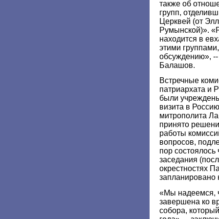
также об отнош
групп, отделив
Церквей (от Элл
Румынской)». «
находится в ев
этими группами,
обсуждению», --
Балашов.
Встречные коми
патриархата и 
были учреждены 
визита в Росси
митрополита Ла
принято решени
работы комиссий
вопросов, подл
пор состоялось
заседания (посл
окрестностях П
запланировано 
«Мы надеемся, ч
завершена ко в
собора, которы