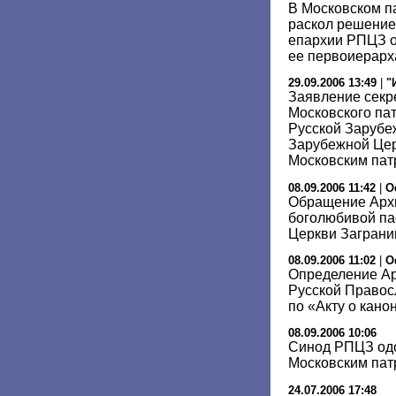
В Московском п
раскол решение
епархии РПЦЗ 
ее первоиерарх
29.09.2006 13:49
|
"
Заявление секр
Московского пат
Русской Зарубе
Зарубежной Цер
Московским пат
08.09.2006 11:42
|
О
Обращение Архи
боголюбивой па
Церкви Заграни
08.09.2006 11:02
|
О
Определение Ар
Русской Правос
по «Акту о кан
08.09.2006 10:06
Синод РПЦЗ одо
Московским пат
24.07.2006 17:48