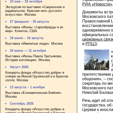
15 мая – 18 октября
РИА «Новости»
Экскурсии по выставке «Сакральное и
радикальное. Красная нить русского
Документы встр
искусства». Москва
Московского па
Православной Ц
27 февраля – 30 августа
восстановлении
Выставка «Иконы: старообрядцы и их
одновременно о
мир». Клинтон, США
официальных с
10 июня – 16 августа
церковных связ
Выставка «Именитые люди». Москва
и
РПЦЗ
.
10 июня — 11 октября
Выставка «Иконы Павла Третьякова.
История коллекции». Москва
Август 2026
Концерты фонда «Искусство добра» в
препятствиями 
соборе на Малой Грузинской и в Брюсов-
общения», -- с
холле. Москва
секретарь по м
13 августа – 1 ноября
Московского па
Николай Балаш
Выставка «Елизаветинская Библия».
Москва
Речь идет об от
Сентябрь 2026
государства, о
Концерты фонда «Искусство добра» в
Церкви к иносл
соборе на Малой Грузинской и Брюсов-