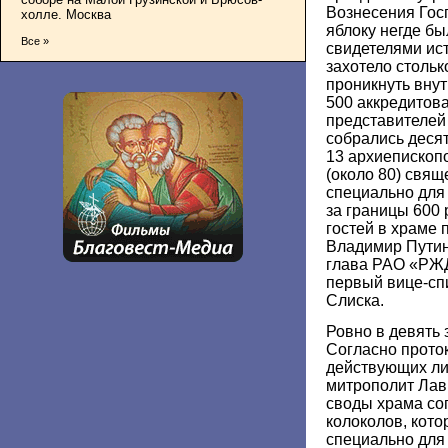
Вознесения Гос
холле. Москва
яблоку негде бы
Все »
свидетелями ис
захотело стольк
проникнуть внут
500 аккредитов
представителей
собрались деся
13 архиепископ
(около 80) свящ
специально для 
за границы 600 
гостей в храме 
Владимир Путин
глава РАО «РЖ
первый вице-сп
Слиска.
Ровно в девять 
Согласно прото
действующих ли
митрополит Лав
своды храма со
колоколов, кот
специально для 