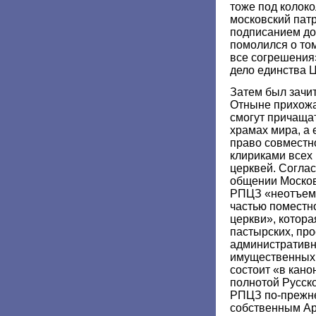
тоже под колок
московский патр
подписанием до
помолился о том
все согрешения
дело единства 
Затем был зачит
Отныне прихожа
смогут причаща
храмах мира, а 
право совместн
клириками всех
церквей. Соглас
общении Москов
РПЦЗ «неотъем
частью поместн
церкви», котора
пастырских, про
административн
имущественных 
состоит «в кано
полнотой Русск
РПЦЗ по-прежне
собственным Ар