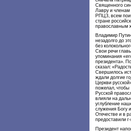
Священного син
Лавру и членам
РПЦЗ, всем пои
стране российск
православным х
Владимир Путин
незадолго до эт
без колокольног
Свои речи глав
упоминания «ег
президента». По
сказал: «Радост
Свершилось ист
ждали долгие г
Церкви русской
пожелал, чтобы 
Русской правос
влияли на даль
углубление наш
служения Богу и
Отечестве и в р
предоставили г-
Президент напо