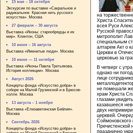
15 мая – 18 октября
Экскурсии по выставке «Сакральное и
радикальное. Красная нить русского
на торжественн
искусства». Москва
Христа Спасите
27 февраля – 30 августа
всея Руси Алек
Русской правос
Выставка «Иконы: старообрядцы и их
митрополит Лав
мир». Клинтон, США
специальным ст
10 июня – 16 августа
алтарем Акт о 
Выставка «Именитые люди». Москва
Церкви в Отече
церковью за гр
10 июня — 11 октября
Выставка «Иконы Павла Третьякова.
В четверг с утр
История коллекции». Москва
однако ни погод
лице сотрудник
Август 2026
металлодетекто
Концерты фонда «Искусство добра» в
не помешали же
соборе на Малой Грузинской и в Брюсов-
храм Христа Сп
холле. Москва
глазами увидеть
13 августа – 1 ноября
казавшееся не
Выставка «Елизаветинская Библия».
двух непримири
Москва
церквей. Очеред
Соймоновского 
Сентябрь 2026
Пречистенской н
Концерты фонда «Искусство добра» в
празднично укр
соборе на Малой Грузинской и Брюсов-