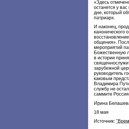
«Здесь отмечено
останется у вас
дне, который об
патриарх.
И наконец, про
канонического 
восстановление
общения». Посл
мероприятий па
Божественную л
в истории приня
священнослужи
зарубежной цер
руководитель го
каковым предст
Владимира Пути
службу не остал
саммите Росси
Ирина Белашев
18 мая
Источник:
"Врем