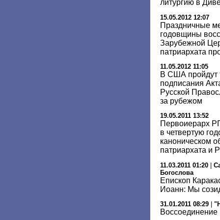
литургию в Див
15.05.2012 12:07
Праздничные ме
годовщины восс
Зарубежной Цер
патриархата пр
11.05.2012 11:05
В США пройдут 
подписания Акт
Русской Правос
за рубежом
19.05.2011 13:52
Первоиерарх Р
в четвертую го
каноническом о
патриархата и 
11.03.2011 01:20
|
С
Богослова
Епископ Карака
Иоанн: Мы сози
31.01.2011 08:29
|
"
Воссоединение 