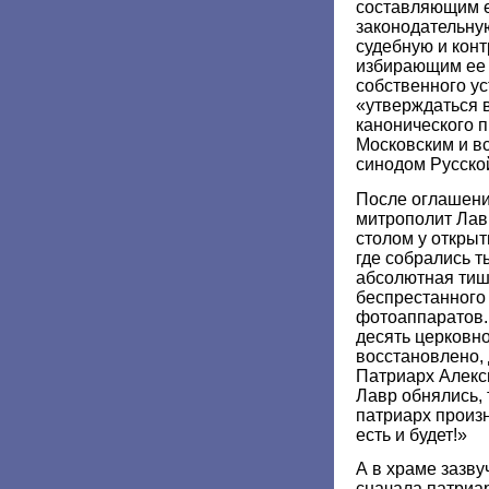
составляющим 
законодательну
судебную и кон
избирающим ее 
собственного ус
«утверждаться 
канонического 
Московским и в
синодом Русско
После оглашения
митрополит Лав
столом у открыт
где собрались т
абсолютная тиш
беспрестанного
фотоаппаратов.
десять церковн
восстановлено,
Патриарх Алекс
Лавр обнялись,
патриарх произн
есть и будет!»
А в храме зазву
сначала патриа