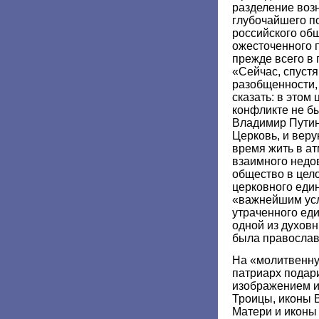
разделение возн
глубочайшего п
российского об
ожесточенного 
прежде всего в 
«Сейчас, спустя
разобщенности,
сказать: в этом
конфликте не бы
Владимир Пути
Церковь, и вер
время жить в а
взаимного недо
общество в цел
церковного еди
«важнейшим усл
утраченного еди
одной из духовн
была православ
На «молитвенну
патриарх подари
изображением 
Троицы, иконы 
Матери и иконы