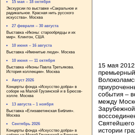
15 мая – 18 октября
Экскурсии по выставке «Сакральное и
радикальное. Красная нить русского
искусства». Москва
27 февраля – 30 августа
Выставка «Иконы: старообрядцы и их
мир». Клинтон, США
10 июня – 16 августа
Выставка «Именитые люди». Москва
10 июня — 11 октября
15 мая 2012
Выставка «Иконы Павла Третьякова.
премьерный
История коллекции». Москва
Волоколамс
Август 2026
приуроченн
Концерты фонда «Искусство добра» в
соборе на Малой Грузинской и в Брюсов-
события – 
холле. Москва
между Моск
13 августа – 1 ноября
Зарубежной
Выставка «Елизаветинская Библия».
воссоединен
Москва
Святейшего 
Сентябрь 2026
истории гра
Концерты фонда «Искусство добра» в
соборе на Малой Грузинской и Брюсов-