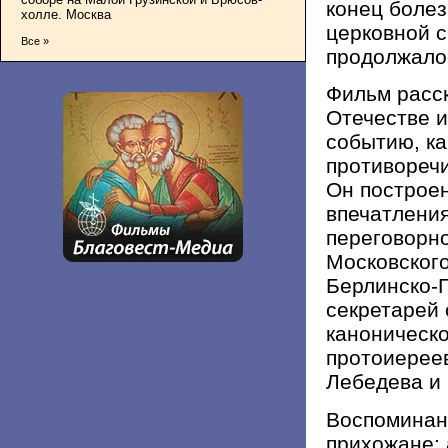
конец боле
холле. Москва
церковной с
Все »
продолжалос
Фильм расск
Отечестве и
событию, ка
противоречи
Он построе
впечатлени
переговорн
Московского
Берлинско-Г
секретарей
каноническ
протоиерее
Лебедева и 
Воспоминан
прихожане: 