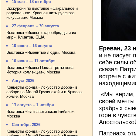
15 мая – 18 октября
Экскурсии по выставке «Сакральное и
радикальное. Красная нить русского
искусства». Москва
27 февраля – 30 августа
Выставка «Иконы: старообрядцы и их
мир». Клинтон, США
10 июня – 16 августа
Ереван, 23 
Выставка «Именитые люди». Москва
и не пасует 
10 июня — 11 октября
себе силы об
Выставка «Иконы Павла Третьякова.
сказал Патри
История коллекции». Москва
встрече с ж
Август 2026
находящимис
Концерты фонда «Искусство добра» в
соборе на Малой Грузинской и в Брюсов-
«Мы верим, 
холле. Москва
своей мечты
13 августа – 1 ноября
храбрых сын
Выставка «Елизаветинская Библия».
горе в чувст
Москва
Апостольско
Сентябрь 2026
Концерты фонда «Искусство добра» в
Патриарх от
соборе на Малой Грузинской и Брюсов-