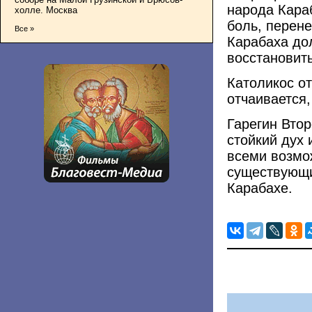
народа Кара
холле. Москва
боль, перен
Все »
Карабаха до
восстановит
Католикос от
отчаивается,
Гарегин Вто
стойкий дух 
всеми возмо
существующи
Карабахе.