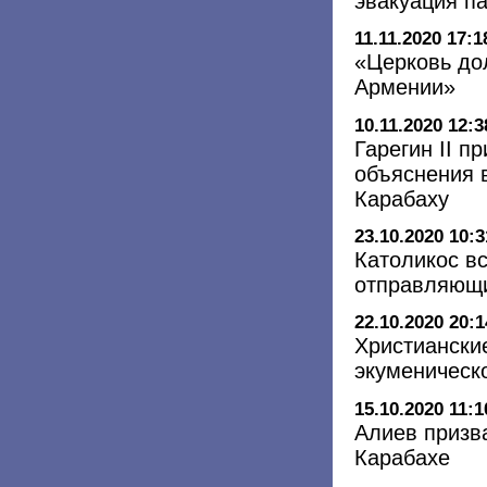
эвакуация п
11.11.2020 17:1
«Церковь до
Армении»
10.11.2020 12:3
Гарегин II п
объяснения 
Карабаху
23.10.2020 10:3
Католикос в
отправляющи
22.10.2020 20:1
Христиански
экуменическ
15.10.2020 11:1
Алиев призва
Карабахе