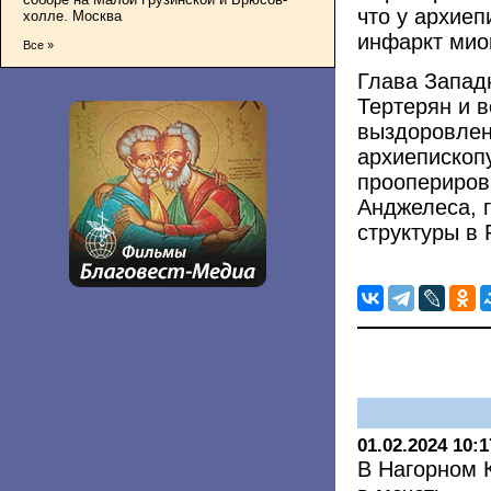
что у архиеп
холле. Москва
инфаркт мио
Все »
Глава Запад
Тертерян и 
выздоровлен
архиепископ
проопериров
Анджелеса, 
структуры в 
01.02.2024 10:1
В Нагорном 