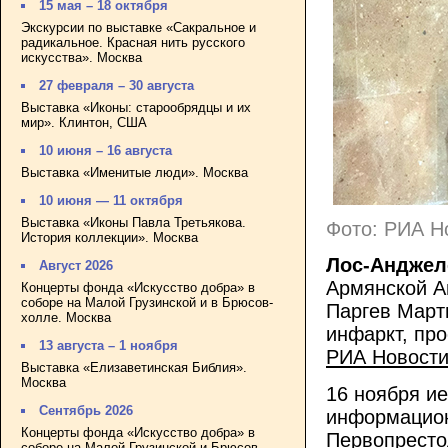
15 мая – 18 октября
Экскурсии по выставке «Сакральное и
радикальное. Красная нить русского
искусства». Москва
27 февраля – 30 августа
Выставка «Иконы: старообрядцы и их
мир». Клинтон, США
10 июня – 16 августа
Выставка «Именитые люди». Москва
10 июня — 11 октября
Выставка «Иконы Павла Третьякова.
Фото: РИА Н
История коллекции». Москва
Лос-Анджеле
Август 2026
Армянской А
Концерты фонда «Искусство добра» в
соборе на Малой Грузинской и в Брюсов-
Паргев Март
холле. Москва
инфаркт, пр
13 августа – 1 ноября
РИА Новост
Выставка «Елизаветинская Библия».
Москва
16 ноября и
Сентябрь 2026
информацион
Концерты фонда «Искусство добра» в
Первопресто
соборе на Малой Грузинской и Брюсов-