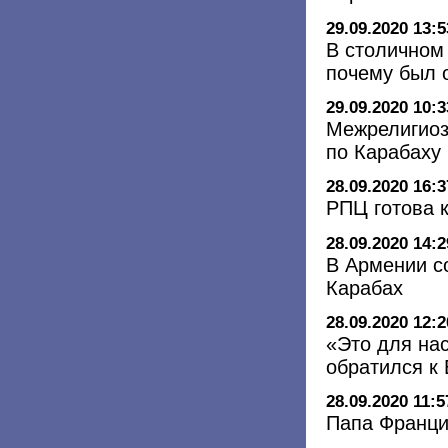
29.09.2020 13:5
В столичном
почему был 
29.09.2020 10:3
Межрелигиоз
по Карабаху
28.09.2020 16:3
РПЦ готова 
28.09.2020 14:2
В Армении с
Карабах
28.09.2020 12:2
«Это для нас
обратился к 
28.09.2020 11:5
Папа Франци