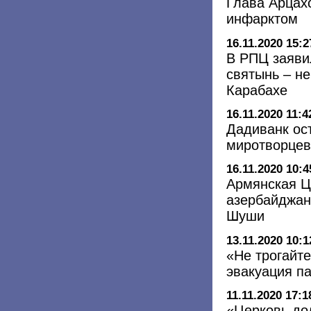
Глава Арцах
инфарктом
16.11.2020 15:2
В РПЦ заяви
святынь – н
Карабахе
16.11.2020 11:4
Дадиванк ос
миротворцев
16.11.2020 10:4
Армянская Ц
азербайджан
Шуши
13.11.2020 10:1
«Не трогайт
эвакуация п
11.11.2020 17:1
«Церковь до