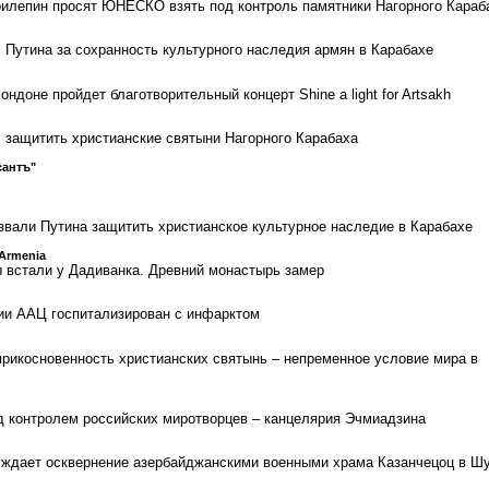
рилепин просят ЮНЕСКО взять под контроль памятники Нагорного Караб
л Путина за сохранность культурного наследия армян в Карабахе
ондоне пройдет благотворительный концерт Shine a light for Artsakh
защитить христианские святыни Нагорного Карабаха
сантъ"
звали Путина защитить христианское культурное наследие в Карабахе
 Armenia
 встали у Дадиванка. Древний монастырь замер
ии ААЦ госпитализирован с инфарктом
прикосновенность христианских святынь – непременное условие мира в
д контролем российских миротворцев – канцелярия Эчмиадзина
уждает осквернение азербайджанскими военными храма Казанчецоц в Ш