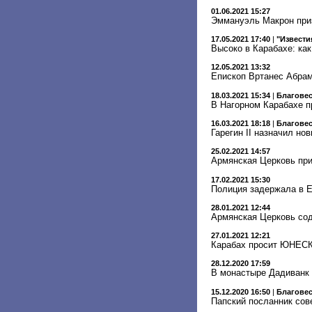
01.06.2021 15:27
Эммануэль Макрон приз
17.05.2021 17:40
|
"Извести
Высоко в Карабахе: ка
12.05.2021 13:32
Епископ Вртанес Абрам
18.03.2021 15:34
|
Благове
В Нагорном Карабахе п
16.03.2021 18:18
|
Благове
Гарегин II назначил но
25.02.2021 14:57
Армянская Церковь при
17.02.2021 15:30
Полиция задержала в Е
28.01.2021 12:44
Армянская Церковь со
27.01.2021 12:21
Карабах просит ЮНЕСКО
28.12.2020 17:59
В монастыре Дадиванк 
15.12.2020 16:50
|
Благове
Папский посланник сов