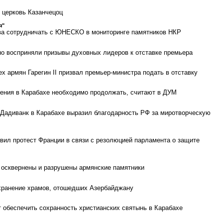
 церковь Казанчецоц
я"
ва сотрудничать с ЮНЕСКО в мониторинге памятников НКР
о восприняли призывы духовных лидеров к отставке премьера
х армян Гарегин II призвал премьер-министра подать в отставку
ения в Карабахе необходимо продолжать, считают в ДУМ
Дадиванк в Карабахе выразил благодарность РФ за миротворческую
ил протест Франции в связи с резолюцией парламента о защите
 осквернены и разрушены армянские памятники
хранение храмов, отошедших Азербайджану
 обеспечить сохранность христианских святынь в Карабахе