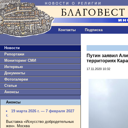
Контакты
Подписка
Новости
Репортажи
Путин заявил Ал
Мониторинг СМИ
территориях Кар
Интервью
17.11.2020 10:32
Документы
Фотогалереи
Статьи
Анонсы
Анонсы
19 марта 2026 г. — 7 февраля 2027
г.
Выставка «Искусство добродетельных
жен». Москва