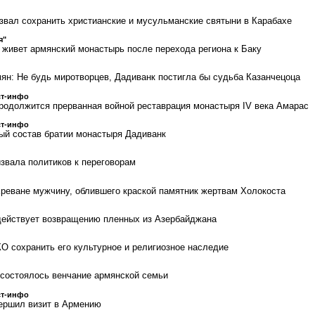
вал сохранить христианские и мусульманские святыни в Карабахе
я"
к живет армянский монастырь после перехода региона к Баку
ян: Не будь миротворцев, Дадиванк постигла бы судьба Казанчецоца
ст-инфо
родолжится прерванная войной реставрация монастыря IV века Амарас
ст-инфо
вый состав братии монастыря Дадиванк
звала политиков к переговорам
реване мужчину, облившего краской памятник жертвам Холокоста
действует возвращению пленных из Азербайджана
 сохранить его культурное и религиозное наследие
состоялось венчание армянской семьи
ст-инфо
ершил визит в Армению