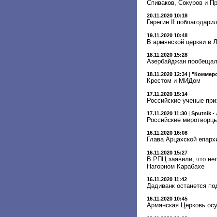
Спиваков, Сокуров и П
20.11.2020 10:18
Гарегин II поблагодари
19.11.2020 10:48
В армянской церкви в Л
18.11.2020 15:28
Азербайджан пообещал 
18.11.2020 12:34
|
"Коммер
Крестом и МИДом
17.11.2020 15:14
Российские ученые при
17.11.2020 11:30
|
Sputnik -
Российские миротворцы
16.11.2020 16:08
Глава Арцахской епарх
16.11.2020 15:27
В РПЦ заявили, что не
Нагорном Карабахе
16.11.2020 11:42
Дадиванк останется по
16.11.2020 10:45
Армянская Церковь ос