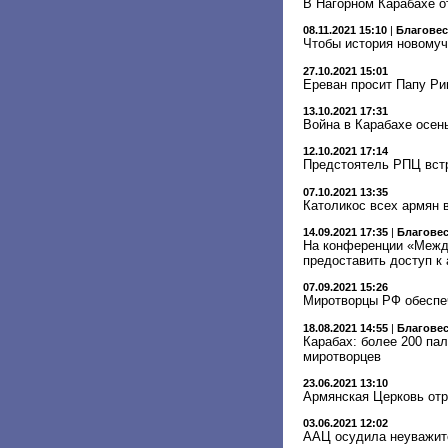
В Нагорном Карабахе о
08.11.2021 15:10
|
Благове
Чтобы история новомуч
27.10.2021 15:01
Ереван просит Папу Р
13.10.2021 17:31
Война в Карабахе осен
12.10.2021 17:14
Предстоятель РПЦ встр
07.10.2021 13:35
Католикос всех армян 
14.09.2021 17:35
|
Благове
На конференции «Межд
предоставить доступ к
07.09.2021 15:26
Миротворцы РФ обеспе
18.08.2021 14:55
|
Благове
Карабах: более 200 па
миротворцев
23.06.2021 13:10
Армянская Церковь отр
03.06.2021 12:02
ААЦ осудила неуважите