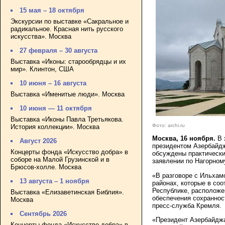
15 мая – 18 октября
Экскурсии по выставке «Сакральное и
радикальное. Красная нить русского
искусства». Москва
27 февраля – 30 августа
Выставка «Иконы: старообрядцы и их
мир». Клинтон, США
10 июня – 16 августа
Выставка «Именитые люди». Москва
10 июня — 11 октября
Выставка «Иконы Павла Третьякова.
Фото: archi.ru
История коллекции». Москва
Москва, 16 ноября.
В 
Август 2026
президентом Азербайд
Концерты фонда «Искусство добра» в
обсуждены практически
соборе на Малой Грузинской и в
заявлении по Нагорном
Брюсов-холле. Москва
«В разговоре с Ильхам
13 августа – 1 ноября
районах, которые в со
Республике, расположе
Выставка «Елизаветинская Библия».
обеспечения сохраннос
Москва
пресс-служба Кремля.
Сентябрь 2026
«Президент Азербайджа
Концерты фонда «Искусство добра» в