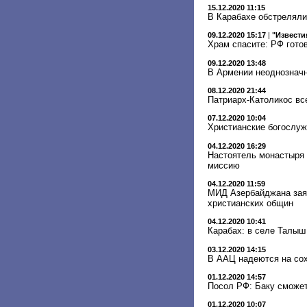
15.12.2020 11:15
В Карабахе обстреляли
09.12.2020 15:17
|
"Извести
Храм спасите: РФ гото
09.12.2020 13:48
В Армении неоднозначн
08.12.2020 21:44
Патриарх-Католикос все
07.12.2020 10:04
Христианские богослуж
04.12.2020 16:29
Настоятель монастыря 
миссию
04.12.2020 11:59
МИД Азербайджана заяв
христианских общин
04.12.2020 10:41
Карабах: в селе Талыш
03.12.2020 14:15
В ААЦ надеются на со
01.12.2020 14:57
Посол РФ: Баку сможет
01.12.2020 10:07