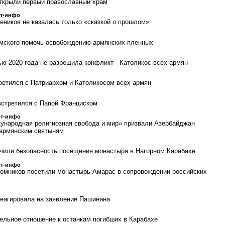
ткрыли первый православный храм
ст-инфо
еников не казалась только «сказкой о прошлом»
имского помочь освобождению армянских пленных
ью 2020 года не разрешила конфликт - Католикос всех армян
етился с Патриархом и Католикосом всех армян
встретился с Папой Франциском
ст-инфо
ународная религиозная свобода и мир» призвали Азербайджан
 армянским святыням
чили безопасность посещения монастыря в Нагорном Карабахе
ст-инфо
ломников посетили монастырь Амарас в сопровождении российских
еагировала на заявление Пашиняна
льное отношение к останкам погибших в Карабахе