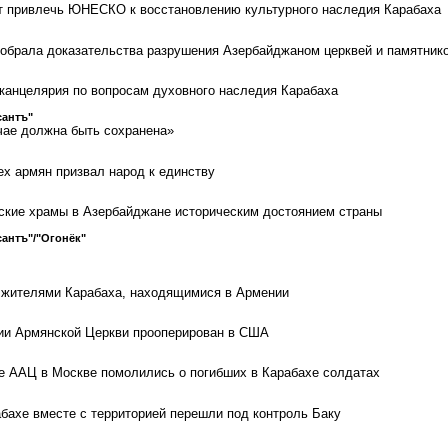
т привлечь ЮНЕСКО к восстановлению культурного наследия Карабаха
обрала доказательства разрушения Азербайджаном церквей и памятник
канцелярия по вопросам духовного наследия Карабаха
сантъ"
чае должна быть сохранена»
ех армян призвал народ к единству
ские храмы в Азербайджане историческим достоянием страны
антъ"/"Огонёк"
 с жителями Карабаха, находящимися в Армении
ии Армянской Церкви прооперирован в США
е ААЦ в Москве помолились о погибших в Карабахе солдатах
абахе вместе с территорией перешли под контроль Баку