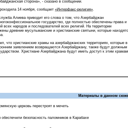
байджанская сторона», - сказано в сообщении.
роходила 14 ноября, сообщает
«Интерфакс-религия»
.
служба Алиева приводит его слова о том, что Азербайджан
ногоконфессиональное государство, где полностью обеспечены права и
й всех народов и последователей всех религий. На территории
ены древние мусульманские и христианские святыни, которые находят
а.
ил, что христианские храмы на азербайджанских территориях, которые в
оронним заявлением возвращаются Азербайджану, также будут должным
сударством. Христиане Азербайджана будут иметь доступ к этим храмам»
.
Материалы в данном сюже
рмянскую церковь перестроят в мечеть
 обеспечили безопасность паломников в Карабахе