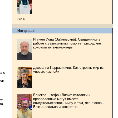
Все »
Интервью
Игумен Иона (Займовский): Священнику в
работе с зависимыми помогут приходские
консультанты-волонтеры
Джованна Парравичини: Как строить мир из
«новых камней»
а с
нем
Епископ Штефан Липке: католики и
православные могут вместе
сть
свидетельствовать миру о том, что любовь
ла
Божья реальна и конкретна