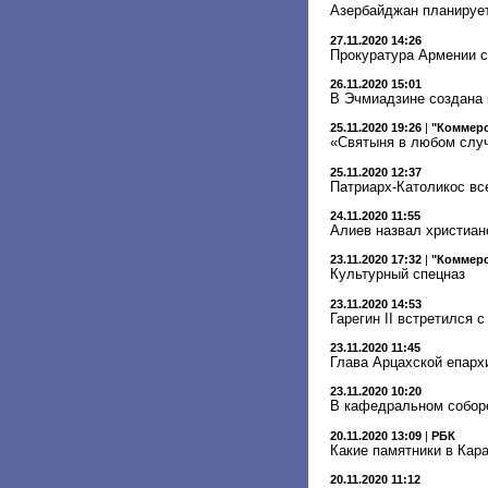
Азербайджан планируе
27.11.2020 14:26
Прокуратура Армении с
26.11.2020 15:01
В Эчмиадзине создана 
25.11.2020 19:26
|
"Коммер
«Святыня в любом слу
25.11.2020 12:37
Патриарх-Католикос вс
24.11.2020 11:55
Алиев назвал христиан
23.11.2020 17:32
|
"Коммерс
Культурный спецназ
23.11.2020 14:53
Гарегин II встретился
23.11.2020 11:45
Глава Арцахской епарх
23.11.2020 10:20
В кафедральном собор
20.11.2020 13:09
|
РБК
Какие памятники в Кар
20.11.2020 11:12