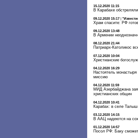
15.12.2020 11:15
В Карабахе обстреляли
09.12.2020 15:17
|
"Извести
Храм спасите: РФ гото
09.12.2020 13:48
В Армении неоднозначн
08.12.2020 21:44
Патриарх-Католикос все
07.12.2020 10:04
Христианские богослуж
04.12.2020 16:29
Настоятель монастыря 
миссию
04.12.2020 11:59
МИД Азербайджана заяв
христианских общин
04.12.2020 10:41
Карабах: в селе Талыш
03.12.2020 14:15
В ААЦ надеются на со
01.12.2020 14:57
Посол РФ: Баку сможет