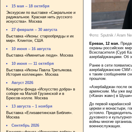
15 мая – 18 октября
Экскурсии по выставке «Сакральное и
радикальное. Красная нить русского
искусства». Москва
27 февраля – 30 августа
Фото: Sputnik / Aram N
Выставка «Иконы: старообрядцы и их
мир». Клинтон, США
Ереван, 12 мая.
Предво
охраны российских мир
10 июня – 16 августа
Всеспасителя (Сурб Ка
Выставка «Именитые люди». Москва
азербайджанцами. Об э
10 июня — 11 октября
Ранее в сети появилис
азербайджанские СМИ с
Выставка «Иконы Павла Третьякова.
к таким сообщениям ск
История коллекции». Москва
прошлом.
Август 2026
«Азербайджан после ок
Концерты фонда «Искусство добра» в
армянским. Мы уже вид
соборе на Малой Грузинской и в
(«Канач жам») в Шуши»
Брюсов-холле. Москва
До первой карабахской
13 августа – 1 ноября
церкви и монастыри, г
Выставка «Елизаветинская Библия».
устояло. Предводитель
Москва
духовного и культурно
войны многие организа
Сентябрь 2026
военнослужащих.
Концерты фонда «Искусство добра» в