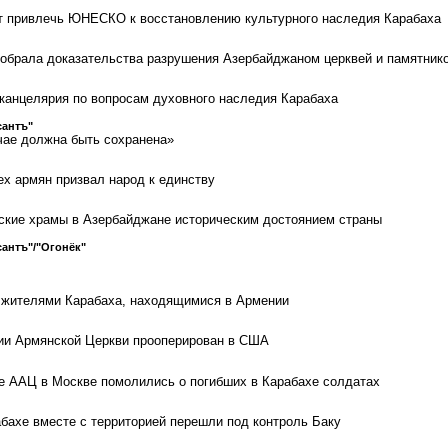
т привлечь ЮНЕСКО к восстановлению культурного наследия Карабаха
обрала доказательства разрушения Азербайджаном церквей и памятник
канцелярия по вопросам духовного наследия Карабаха
сантъ"
чае должна быть сохранена»
ех армян призвал народ к единству
ские храмы в Азербайджане историческим достоянием страны
антъ"/"Огонёк"
 с жителями Карабаха, находящимися в Армении
ии Армянской Церкви прооперирован в США
е ААЦ в Москве помолились о погибших в Карабахе солдатах
абахе вместе с территорией перешли под контроль Баку