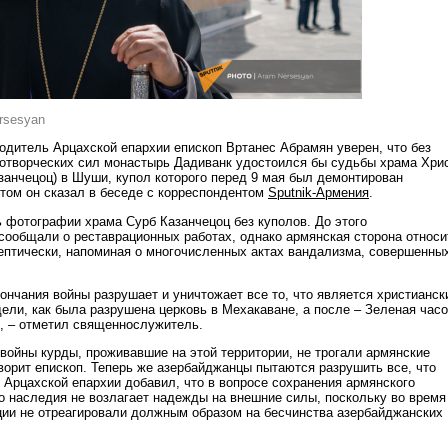
ersesyan
дитель Арцахской епархии епископ Вртанес Абрамян уверен, что без
отворческих сил монастырь Дадиванк удостоился бы судьбы храма Хри
занчецоц) в Шуши, купол которого перед 9 мая был демонтирован
том он сказал в беседе с корреспондентом
Sputnik-Армения
.
ь фотографии храма Сурб Казанчецоц без куполов. До этого
ообщали о реставрационных работах, однако армянская сторона относи
ептически, напоминая о многочисленных актах вандализма, совершенны
ончания войны разрушает и уничтожает все то, что является христианск
ели, как была разрушена церковь в Мехакаване, а после – Зеленая час
, – отметил священнослужитель.
 войны курды, проживавшие на этой территории, не трогали армянские
оворит епископ. Теперь же азербайджанцы пытаются разрушить все, что
 Арцахской епархии добавил, что в вопросе сохранения армянского
го наследия не возлагает надежды на внешние силы, поскольку во время
ции не отреагировали должным образом на бесчинства азербайджанских