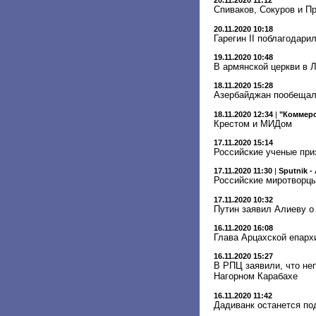
20.11.2020 11:12
Спиваков, Сокуров и П
20.11.2020 10:18
Гарегин II поблагодари
19.11.2020 10:48
В армянской церкви в Л
18.11.2020 15:28
Азербайджан пообещал 
18.11.2020 12:34
|
"Коммер
Крестом и МИДом
17.11.2020 15:14
Российские ученые при
17.11.2020 11:30
|
Sputnik -
Российские миротворцы
17.11.2020 10:32
Путин заявил Алиеву о
16.11.2020 16:08
Глава Арцахской епарх
16.11.2020 15:27
В РПЦ заявили, что не
Нагорном Карабахе
16.11.2020 11:42
Дадиванк останется по