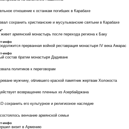
льное отношение к останкам погибших в Карабахе
вал сохранить христианские и мусульманские святыни в Карабахе
я"
к живет армянский монастырь после перехода региона к Баку
ст-инфо
родолжится прерванная войной реставрация монастыря IV века Амарас
ст-инфо
вый состав братии монастыря Дадиванк
звала политиков к переговорам
реване мужчину, облившего краской памятник жертвам Холокоста
действует возвращению пленных из Азербайджана
 сохранить его культурное и религиозное наследие
состоялось венчание армянской семьи
ст-инфо
ершил визит в Армению