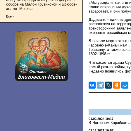
«Мы увидели, как в дн
соборе на Малой Грузинской и Брюсов-
плане сохранения духо
холле. Москва
заработает, и они полу
Все »
Дадиванк – один из др
расположен на территор
трехсторонним заявлен
охраняют российские м
В начале марта этого 
часовню («Канач жам»,
Тевосяну, а также оск
1892-1898 гг.
Что касается храма Сур
самый разгар войны, к
Недавно появились фот
01.02.2024 10:17
В Нагорном Карабахе а
02.12.2021 10:57