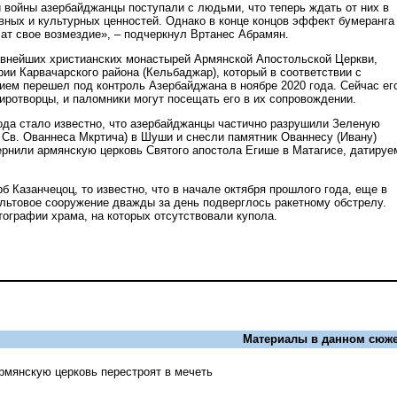
и войны азербайджанцы поступали с людьми, что теперь ждать от них в
вных и культурных ценностей. Однако в конце концов эффект бумеранга
чат свое возмездие», – подчеркнул Вртанес Абрамян.
евнейших христианских монастырей Армянской Апостольской Церкви,
ии Карвачарского района (Кельбаджар), который в соответствии с
ием перешел под контроль Азербайджана в ноябре 2020 года. Сейчас ег
иротворцы, и паломники могут посещать его в их сопровождении.
года стало известно, что азербайджанцы частично разрушили Зеленую
 Св. Ованнеса Мкртича) в Шуши и снесли памятник Ованнесу (Ивану)
вернили армянскую церковь Святого апостола Егише в Матагисе, датируе
б Казанчецоц, то известно, что в начале октября прошлого года, еще в
ультовое сооружение дважды за день подверглось ракетному обстрелу.
ографии храма, на которых отсутствовали купола.
Материалы в данном сюже
рмянскую церковь перестроят в мечеть