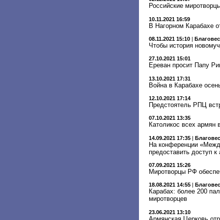
Российские миротворцы
10.11.2021 16:59
В Нагорном Карабахе о
08.11.2021 15:10
|
Благове
Чтобы история новомуч
27.10.2021 15:01
Ереван просит Папу Р
13.10.2021 17:31
Война в Карабахе осен
12.10.2021 17:14
Предстоятель РПЦ встр
07.10.2021 13:35
Католикос всех армян 
14.09.2021 17:35
|
Благове
На конференции «Межд
предоставить доступ к
07.09.2021 15:26
Миротворцы РФ обеспе
18.08.2021 14:55
|
Благове
Карабах: более 200 па
миротворцев
23.06.2021 13:10
Армянская Церковь отр