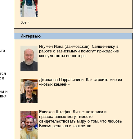
Все »
Интервью
Игумен Иона (Займовский): Священнику в
ста
работе с зависимыми помогут приходские
консультанты-волонтеры
тся
х в
Джованна Парравичини: Как строить мир из
«новых камней»
им и
овня
Епископ Штефан Липке: католики и
православные могут вместе
свидетельствовать миру о том, что любовь
Божья реальна и конкретна