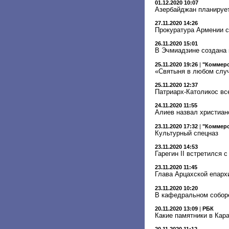
01.12.2020 10:07
Азербайджан планируе
27.11.2020 14:26
Прокуратура Армении с
26.11.2020 15:01
В Эчмиадзине создана 
25.11.2020 19:26
|
"Коммер
«Святыня в любом слу
25.11.2020 12:37
Патриарх-Католикос вс
24.11.2020 11:55
Алиев назвал христиан
23.11.2020 17:32
|
"Коммерс
Культурный спецназ
23.11.2020 14:53
Гарегин II встретился
23.11.2020 11:45
Глава Арцахской епарх
23.11.2020 10:20
В кафедральном собор
20.11.2020 13:09
|
РБК
Какие памятники в Кар