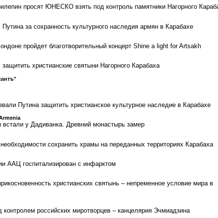
рилепин просят ЮНЕСКО взять под контроль памятники Нагорного Караб
л Путина за сохранность культурного наследия армян в Карабахе
ондоне пройдет благотворительный концерт Shine a light for Artsakh
защитить христианские святыни Нагорного Карабаха
сантъ"
звали Путина защитить христианское культурное наследие в Карабахе
 Armenia
 встали у Дадиванка. Древний монастырь замер
 необходимости сохранить храмы на переданных территориях Карабаха
ии ААЦ госпитализирован с инфарктом
прикосновенность христианских святынь – непременное условие мира в
д контролем российских миротворцев – канцелярия Эчмиадзина