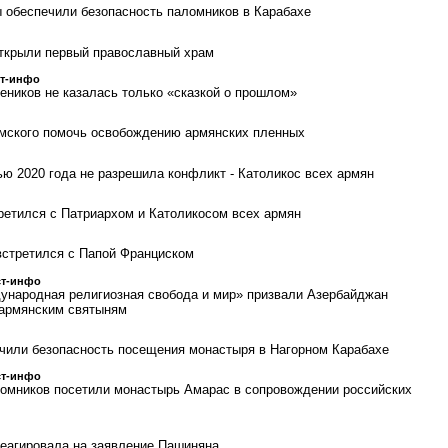
 обеспечили безопасность паломников в Карабахе
ткрыли первый православный храм
ст-инфо
еников не казалась только «сказкой о прошлом»
имского помочь освобождению армянских пленных
ью 2020 года не разрешила конфликт - Католикос всех армян
етился с Патриархом и Католикосом всех армян
встретился с Папой Франциском
ст-инфо
ународная религиозная свобода и мир» призвали Азербайджан
 армянским святыням
чили безопасность посещения монастыря в Нагорном Карабахе
ст-инфо
ломников посетили монастырь Амарас в сопровождении российских
еагировала на заявление Пашиняна