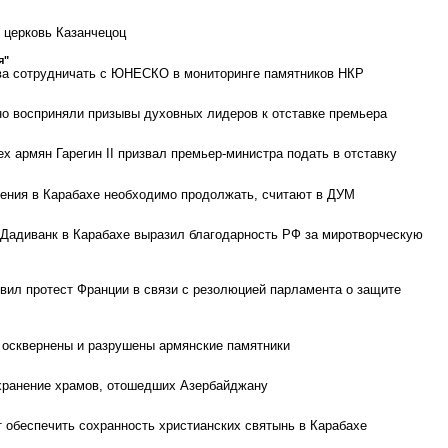
 церковь Казанчецоц
я"
ва сотрудничать с ЮНЕСКО в мониторинге памятников НКР
о восприняли призывы духовных лидеров к отставке премьера
х армян Гарегин II призвал премьер-министра подать в отставку
ения в Карабахе необходимо продолжать, считают в ДУМ
Дадиванк в Карабахе выразил благодарность РФ за миротворческую
ил протест Франции в связи с резолюцией парламента о защите
 осквернены и разрушены армянские памятники
хранение храмов, отошедших Азербайджану
 обеспечить сохранность христианских святынь в Карабахе