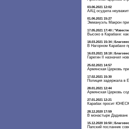
03.06.2021 12:02
ААЦ осудила неуважите
01.06.2021 15:27
Эммануэль Макрон приз
17.05.2021 17:40
|
"Извести
Высоко в Карабахе: ка
18.03.2021 15:34
|
Благове
В Нагорном Карабахе п
16.03.2021 18:18
|
Благове
Гарегин II назначил но
25.02.2021 14:57
Армянская Церковь при
17.02.2021 15:30
Полиция задержала в Е
28.01.2021 12:44
Армянская Церковь со
27.01.2021 12:21
Карабах просит ЮНЕСКО
28.12.2020 17:59
В монастыре Дадиванк 
15.12.2020 16:50
|
Благове
Папский посланник сов