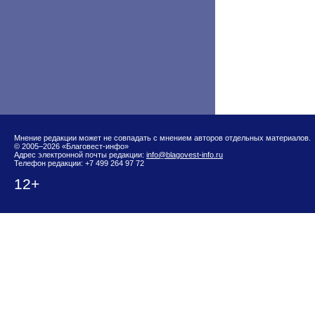
Мнение редакции может не совпадать с мнением авторов отдельных материалов.
© 2005–2026 «Благовест-инфо»
Адрес электронной почты редакции:
info@blagovest-info.ru
Телефон редакции: +7 499 264 97 72
12+