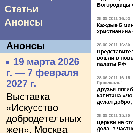
Богородицы 
Статьи
28.09.2011 16:53
Анонсы
Каждые 5 мин
христианина 
Анонсы
28.09.2011 16:30
Представите
вошли в нов
19 марта 2026
палаты РФ
г. — 7 февраля
28.09.2011 16:15
2027 г.
Ярославль"
Друзья погиб
Выставка
капитана «Ло
делал добро,
«Искусство
28.09.2011 15:30
добродетельных
Церкви не ст
жен». Москва
дела, в частн