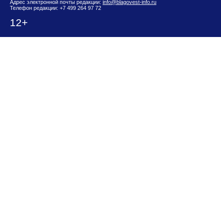
Адрес электронной почты редакции:
info@blagovest-info.ru
Телефон редакции: +7 499 264 97 72
12+