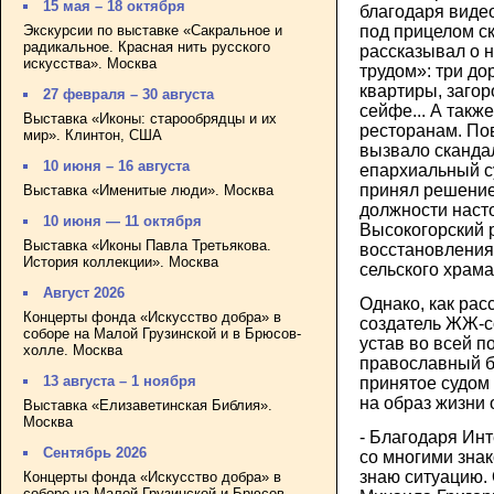
15 мая – 18 октября
благодаря виде
под прицелом с
Экскурсии по выставке «Сакральное и
радикальное. Красная нить русского
рассказывал о 
искусства». Москва
трудом»: три до
квартиры, заго
27 февраля – 30 августа
сейфе... А такж
Выставка «Иконы: старообрядцы и их
ресторанам. По
мир». Клинтон, США
вызвало скандал
10 июня – 16 августа
епархиальный с
принял решение
Выставка «Именитые люди». Москва
должности насто
10 июня — 11 октября
Высокогорский 
Выставка «Иконы Павла Третьякова.
восстановления
История коллекции». Москва
сельского храма
Август 2026
Однако, как рас
Концерты фонда «Искусство добра» в
создатель ЖЖ-
соборе на Малой Грузинской и в Брюсов-
устав во всей п
холле. Москва
православный б
13 августа – 1 ноября
принятое судом
на образ жизни 
Выставка «Елизаветинская Библия».
Москва
- Благодаря Ин
Сентябрь 2026
со многими зна
знаю ситуацию.
Концерты фонда «Искусство добра» в
соборе на Малой Грузинской и Брюсов-