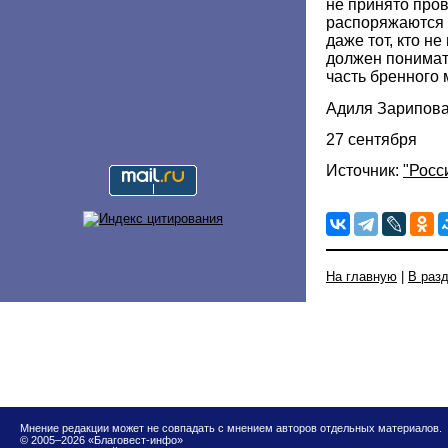
не принято пров
распоряжаются 
даже тот, кто не
должен понимать
часть бренного 
Адиля Зарипов
27 сентября
Источник:
"Росс
На главную
|
В раз
Мнение редакции может не совпадать с мнением авторов отдельных материалов.
© 2005–2026 «Благовест-инфо»