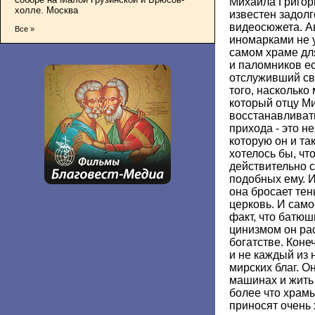
Михаила Григор
холле. Москва
известен задол
видеосюжета. А
Все »
иномарками не у
самом храме дл
и паломников ес
отслуживший св
того, насколько
который отцу М
восстанавливать
прихода - это не
которую он и та
хотелось бы, чт
действительно с
подобных ему. 
она бросает те
церковь. И само
факт, что батюшк
цинизмом он ра
богатстве. Коне
и не каждый из 
мирских благ. О
машинах и жить
более что храмы
приносят очень 