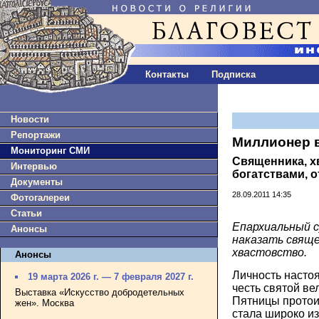
Контакты
Подписка
Новости
Репортажи
Миллионер в
Мониторинг СМИ
Священника, х
Интервью
богатствами, 
Документы
28.09.2011 14:35
Фотогалереи
Статьи
Епархиальный с
Анонсы
наказать свящ
хвастовство.
Анонсы
Личность настоя
19 марта 2026 г. — 7 февраля 2027 г.
честь святой в
Выставка «Искусство добродетельных
Пятницы протои
жен». Москва
стала широко и