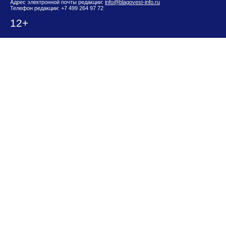
Адрес электронной почты редакции:
info@blagovest-info.ru
Телефон редакции: +7 499 264 97 72
12+