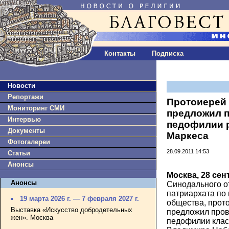
Контакты
Подписка
Новости
Репортажи
Протоиерей
Мониторинг СМИ
предложил п
Интервью
педофилии 
Документы
Маркеса
Фотогалереи
28.09.2011 14:53
Статьи
Анонсы
Москва, 28 сен
Анонсы
Синодального о
патриархата по
19 марта 2026 г. — 7 февраля 2027 г.
общества, прот
Выставка «Искусство добродетельных
предложил пров
жен». Москва
педофилии клас