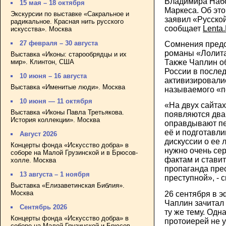
Владимира Набо
15 мая – 18 октября
Маркеса. Об эт
Экскурсии по выставке «Сакральное и
заявил «Русско
радикальное. Красная нить русского
сообщает
Lenta
искусства». Москва
27 февраля – 30 августа
Сомнения пред
романы «Лолита
Выставка «Иконы: старообрядцы и их
мир». Клинтон, США
Также Чаплин об
России в после
10 июня – 16 августа
активизировалис
Выставка «Именитые люди». Москва
называемого «п
10 июня — 11 октября
«На двух сайта
Выставка «Иконы Павла Третьякова.
появляются два 
История коллекции». Москва
оправдывают п
её и подготавли
Август 2026
дискуссии о ее 
Концерты фонда «Искусство добра» в
нужно очень сер
соборе на Малой Грузинской и в Брюсов-
фактам и ставит
холле. Москва
пропаганда пре
13 августа – 1 ноября
преступной», - 
Выставка «Елизаветинская Библия».
Москва
26 сентября в 
Чаплин зачитал
Сентябрь 2026
ту же тему. Одн
Концерты фонда «Искусство добра» в
протоиерей не 
соборе на Малой Грузинской и Брюсов-