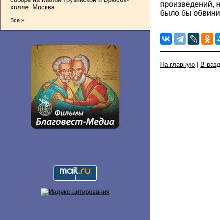
произведений, 
холле. Москва
было бы обвини
Все »
На главную
|
В раз