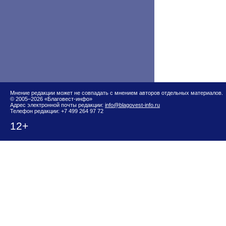
Мнение редакции может не совпадать с мнением авторов отдельных материалов.
© 2005–2026 «Благовест-инфо»
Адрес электронной почты редакции:
info@blagovest-info.ru
Телефон редакции: +7 499 264 97 72
12+