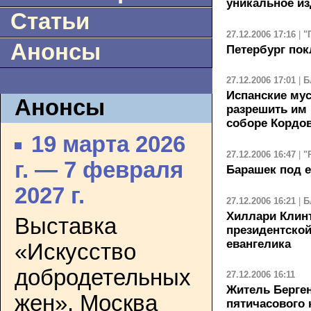
уникальное из
Статьи
27.12.2006 17:16
|
"
Анонсы
Петербург по
27.12.2006 17:01
|
Б
Испанские му
Анонсы
разрешить им
соборе Кордо
19 марта 2026
27.12.2006 16:47
|
"
г. — 7 февраля
Барашек под 
2027 г.
27.12.2006 16:21
|
Б
Хиллари Клин
Выставка
президентской
евангелика
«Искусство
добродетельных
27.12.2006 16:11
Житель Берге
жен». Москва
пятичасового 