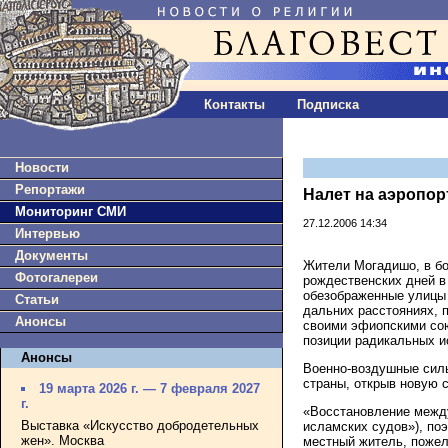
Контакты
Подписка
Новости
Репортажи
Налет на аэропор
Мониторинг СМИ
27.12.2006 14:34
Интервью
Документы
Жители Могадишо, в бо
Фотогалереи
рождественских дней в
обезображенные улицы 
Статьи
дальних расстояниях, 
Анонсы
своими эфиопскими сою
позиции радикальных и
Анонсы
Военно-воздушные силы
страны, открыв новую 
19 марта 2026 г. — 7 февраля 2027
г.
«Восстановление между
Выставка «Искусство добродетельных
исламских судов»), поэ
жен». Москва
местный житель, пожел