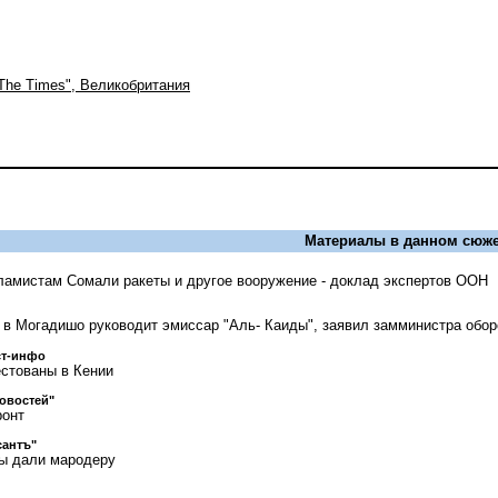
"The Times", Великобритания
Материалы в данном сюже
ламистам Сомали ракеты и другое вооружение - доклад экспертов ООН
в Могадишо руководит эмиссар "Аль- Каиды", заявил замминистра обо
ст-инфо
стованы в Кении
овостей"
ронт
сантъ"
ы дали мародеру