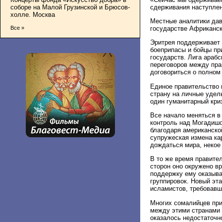
сдерживания наступлен
соборе на Малой Грузинской и Брюсов-
холле. Москва
Местные аналитики дав
государстве Африканско
Все »
Эритрея поддерживает 
боеприпасы и бойцы пр
государств. Лига араб
переговоров между пра
договориться о полном
Единое правительство 
страну на личные удел
один гуманитарный кри
Все начало меняться в
контроль над Могадишо
благодаря американско
супружеская измена ка
дождаться мира, некое 
В то же время правите
сторон оно окружено в
поддержку ему оказыва
группировок. Новый эта
исламистов, требовавш
Многих сомалийцев при
между этими странами 
оказалось недостаточн