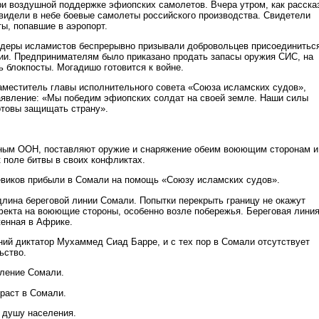
ри воздушной поддержке эфиопских самолетов. Вчера утром, как расска
видели в небе боевые самолеты российского производства. Свидетели
ы, попавшие в аэропорт.
деры исламистов беспрерывно призывали добровольцев присоединиться
и. Предпринимателям было приказано продать запасы оружия СИС, на
ь блокпосты. Могадишо готовится к войне.
аместитель главы исполнительного совета «Союза исламских судов»,
явление: «Мы победим эфиопских солдат на своей земле. Наши силы
готовы защищать страну».
нным ООН, поставляют оружие и снаряжение обеим воюющим сторонам и
 поле битвы в своих конфликтах.
евиков прибыли в Сомали на помощь «Союзу исламских судов».
лина береговой линии Сомали. Попытки перекрыть границу не окажут
екта на воюющие стороны, особенно возле побережья. Береговая лини
енная в Африке.
вний диктатор Мухаммед Сиад Барре, и с тех пор в Сомали отсутствует
ьство.
ление Сомали.
зраст в Сомали.
 душу населения.