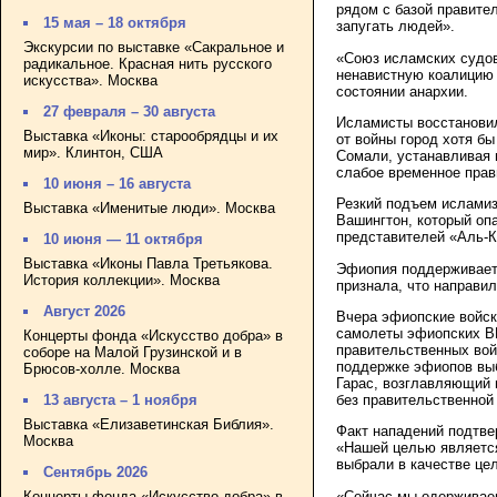
рядом с базой правител
15 мая – 18 октября
запугать людей».
Экскурсии по выставке «Сакральное и
«Союз исламских судов
радикальное. Красная нить русского
ненавистную коалицию 
искусства». Москва
состоянии анархии.
27 февраля – 30 августа
Исламисты восстановил
Выставка «Иконы: старообрядцы и их
от войны город хотя бы
мир». Клинтон, США
Сомали, устанавливая 
слабое временное прав
10 июня – 16 августа
Резкий подъем исламиз
Выставка «Именитые люди». Москва
Вашингтон, который оп
представителей «Аль-
10 июня — 11 октября
Выставка «Иконы Павла Третьякова.
Эфиопия поддерживает
История коллекции». Москва
признала, что направи
Август 2026
Вчера эфиопские войск
самолеты эфиопских ВВ
Концерты фонда «Искусство добра» в
правительственных вой
соборе на Малой Грузинской и в
поддержке эфиопов выб
Брюсов-холле. Москва
Гарас, возглавляющий 
без правительственной
13 августа – 1 ноября
Выставка «Елизаветинская Библия».
Факт нападений подтве
Москва
«Нашей целью является
выбрали в качестве це
Сентябрь 2026
«Сейчас мы одерживаем
Концерты фонда «Искусство добра» в