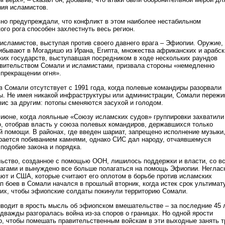
ия исламистов.
но предупреждали, что конфликт в этом наиболее нестабильном
го рога способен захлестнуть весь регион.
исламистов, выступая против своего давнего врага – Эфиопии. Оружие,
ибывают в Могадишо из Ирана, Египта, множества африканских и арабск
ских государств, выступавшая посредником в ходе нескольких раундов
вительством Сомали и исламистами, призвала стороны «немедленно
 прекращении огня».
в Сомали отсутствует с 1991 года, когда полевые командиры разорвали
ы. Не имея никакой инфраструктуры или администрации, Сомали пережи
зис за другим: потопы сменяются засухой и голодом.
 июне, когда лояльные «Союзу исламских судов» группировки захватили
, отобрав власть у союза полевых командиров, державшихся только
й помощи. В районах, где введен шариат, запрещено исполнение музыки,
рается побиванием камнями, однако СИС дал народу, отчаявшемуся
подобие закона и порядка.
льство, созданное с помощью ООН, лишилось поддержки и власти, со в
рагами и вынуждено все больше полагаться на помощь Эфиопии. Негла
ют и США, которые считают его оплотом в борьбе против исламских
п боев в Сомали начался в прошлый вторник, когда истек срок ультимат
их, чтобы эфиопские солдаты покинули территорию Сомали.
водит в ярость мысль об эфиопском вмешательстве – за последние 45 
дважды разгоралась война из-за споров о границах. Но одной ярости
о, чтобы помешать правительственным войскам в эти выходные занять т