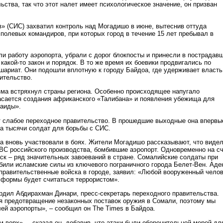
ьства, так что этот налет имеет психологическое значение, он призван
» (СИС) захватил контроль над Могадишо в июне, вытеснив оттуда
полевых командиров, при которых город в течение 15 лет пребывал в
и работу аэропорта, убрали с дорог блокпосты и принесли в пострадав
 какой-то закон и порядок. В то же время их боевики продвигались по
шариат. Они подошли вплотную к городу Байдоа, где удерживает власть
ительство.
ма встряхнул страны региона. Особенно происходящее напугало
асается создания африканского «Талибана» и появления убежища для
Каиды».
 слабое переходное правительство. В прошедшие выходные она впервы
ла тысячи солдат для борьбы с СИС.
а вновь участвовали в боях. Жители Могадишо рассказывают, что виде
С российского производства, бомбившие аэропорт. Одновременно на с
ск – ряд значительных завоеваний в стране. Сомалийские солдаты при
или исламские силы из ключевого пограничного города Белет-Вен. Аде
правительственные войска в городе, заявил: «Любой вооруженный чело
 формы будет считаться террористом».
рдил Абдирахман Динари, пресс-секретарь переходного правительства.
 предотвращение незаконных поставок оружия в Сомали, поэтому мы
лей аэропорты», – сообщил он The Times в Байдоа.
 верх», – сказал он, добавив, что атаки были оборонительной мерой дл