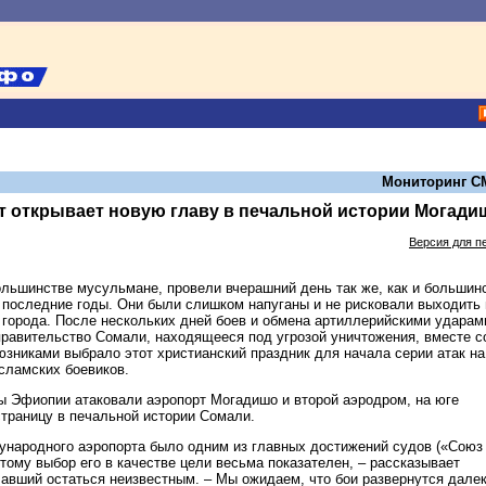
Мониторинг С
т открывает новую главу в печальной истории Могади
Версия для п
льшинстве мусульмане, провели вчерашний день так же, как и большин
 последние годы. Они были слишком напуганы и не рисковали выходить 
города. После нескольких дней боев и обмена артиллерийскими ударам
правительство Сомали, находящееся под угрозой уничтожения, вместе с
зниками выбрало этот христианский праздник для начала серии атак на
сламских боевиков.
 Эфиопии атаковали аэропорт Могадишо и второй аэродром, на юге
страницу в печальной истории Сомали.
народного аэропорта было одним из главных достижений судов («Союз
тому выбор его в качестве цели весьма показателен, – рассказывает
авший остаться неизвестным. – Мы ожидаем, что бои развернутся далек