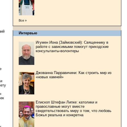
Все »
ший
Интервью
Игумен Иона (Займовский): Священнику в
работе с зависимыми помогут приходские
консультанты-волонтеры
е
Джованна Парравичини: Как строить мир из
«новых камней»
ли
чету
н
век
Епископ Штефан Липке: католики и
православные могут вместе
свидетельствовать миру о том, что любовь
Божья реальна и конкретна
я