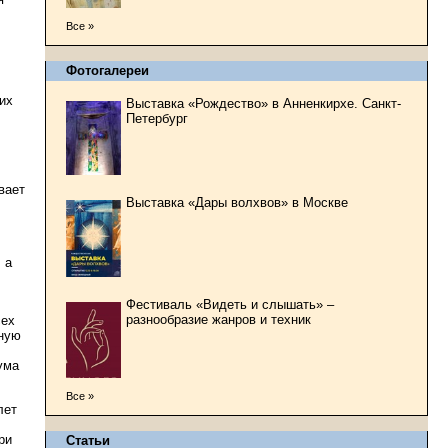
Все »
Фотогалереи
их
Выставка «Рождество» в Анненкирхе. Санкт-
Петербург
вает
Выставка «Дары волхвов» в Москве
 а
Фестиваль «Видеть и слышать» –
разнообразие жанров и техник
сех
сную
ума
Все »
лет
ри
Статьи