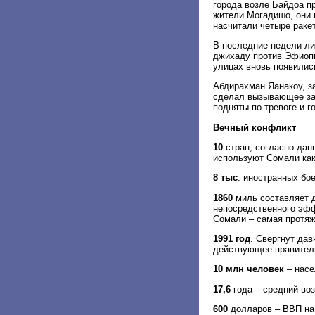
города возле Байдоа п
жители Могадишо, они 
насчитали четыре ракет
В последние недели ли
джихаду против Эфиопи
улицах вновь появилис
Абдирахман Яанакоу, з
сделал вызывающее за
подняты по тревоге и 
Вечный конфликт
10
стран, согласно да
используют Сомали как
8 тыс
. иностранных бо
1860
миль составляет д
непосредственного эфф
Сомали – самая протяж
1991 год
. Свергнут да
действующее правител
10 млн человек
– насе
17,6
года – средний во
600
долларов – ВВП на