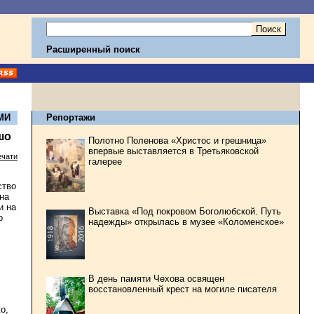
Расширенный поиск
МИ
Репортажи
шо
Полотно Поленова «Христос и грешница»
впервые выставляется в Третьяковской
ечати
галерее
ство
на
и на
Выставка «Под покровом Боголюбской. Путь
о
надежды» открылась в музее «Коломенское»
В день памяти Чехова освящен
восстановленный крест на могиле писателя
о,