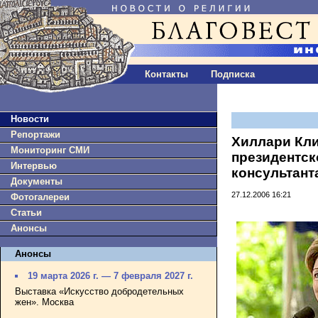
Контакты
Подписка
Новости
Репортажи
Хиллари Кли
Мониторинг СМИ
президентск
Интервью
консультант
Документы
27.12.2006 16:21
Фотогалереи
Статьи
Анонсы
Анонсы
19 марта 2026 г. — 7 февраля 2027 г.
Выставка «Искусство добродетельных
жен». Москва