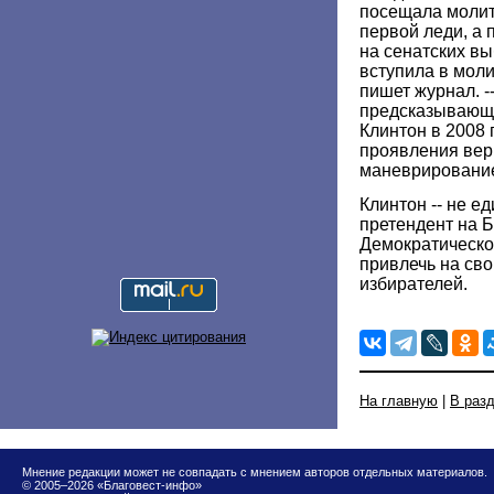
посещала молит
первой леди, а 
на сенатских вы
вступила в моли
пишет журнал. -
предсказывающ
Клинтон в 2008 
проявления вер
маневрировани
Клинтон -- не 
претендент на 
Демократическо
привлечь на св
избирателей.
На главную
|
В раз
Мнение редакции может не совпадать с мнением авторов отдельных материалов.
© 2005–2026 «Благовест-инфо»