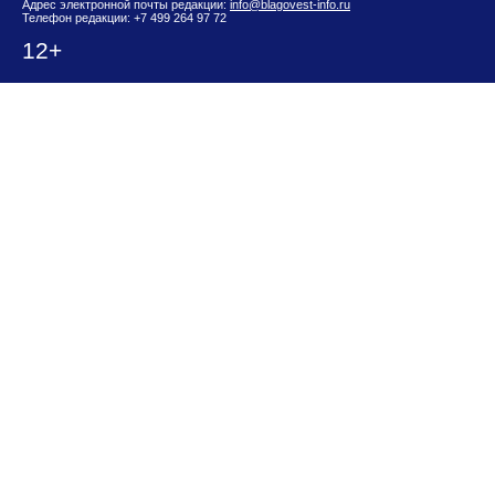
Адрес электронной почты редакции:
info@blagovest-info.ru
Телефон редакции: +7 499 264 97 72
12+