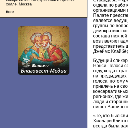
холле. Москва
отдела по работ
организациями 
Все »
Палате предста
является ведущ
группы по вопр
демократическо
состава нижней 
возглавляет ад
представитель 
Джеймс Клайбёр
Будущий спикер
Нэнси Пелоси с
году, когда стр
на предыдущих 
голоса, потому 
привлечь на сво
консервативных
регионах, где ж
люди и сторонн
пишет Вашингтон
«Те, кто был с
Хиллари Клинтон
всегда была важ