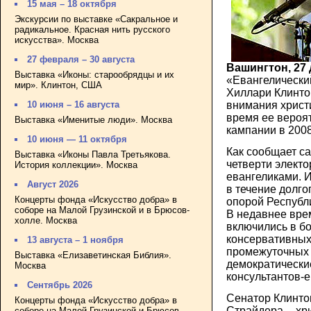
15 мая – 18 октября
Экскурсии по выставке «Сакральное и
радикальное. Красная нить русского
искусства». Москва
27 февраля – 30 августа
Вашингтон, 27 
Выставка «Иконы: старообрядцы и их
«Евангелически
мир». Клинтон, США
Хиллари Клинто
внимания христ
10 июня – 16 августа
время ее вероя
Выставка «Именитые люди». Москва
кампании в 2008
10 июня — 11 октября
Как сообщает с
Выставка «Иконы Павла Третьякова.
четверти элект
История коллекции». Москва
евангеликами. 
Август 2026
в течение долг
Концерты фонда «Искусство добра» в
опорой Республ
соборе на Малой Грузинской и в Брюсов-
В недавнее вре
холле. Москва
включились в бо
консервативных
13 августа – 1 ноября
промежуточных
Выставка «Елизаветинская Библия».
демократически
Москва
консультантов-е
Сентябрь 2026
Сенатор Клинто
Концерты фонда «Искусство добра» в
Страйдера -- хр
соборе на Малой Грузинской и Брюсов-