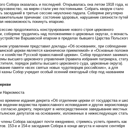
ого Собора оказалась и последней. Открывалась она летом 1918 года, к
 духовенство, на мирян стали уже постоянными. Собрать кворум стало
ь заседаний в третью сессию неуклонно падала. Соборяне регулярно
уважительным причинам: состояние здоровья, нарушение связности путе
ная невозможность покинуть епархию.
 сессию продолжилось конструирование нового строя церковного
ти, соборяне трудились над положениями о церковных округах, о монаст
устройстве Варшавской епархии в пределах бывшего Царства Польског
вном управлении представил доклады «Об основаниях, при соблюдении
аинской церкви является канонически приемлемой» и «Основные положе
 и хозяйстве Русской православной церкви». Собор продолжил занимат
емы высшего церковного управления (правила избрания патриарха, стат
тителя, порядок работы высшего церковного суда, церковные округа).
вание памяти «всех святых новых чудотворцев российских», а для
 казны Собор учредил особый осенний ежегодный сбор под названием
церкви
ии Наркомюста
 ко времени издания декрета «Об отделении церкви от государства и шк
 в ведении ведомства православного исповедания и других вероисповед
 согласно декрету, переходят в непосредственное заведывание местных
стьянских депутатов на основаниях, изложенных в нижеследующих стать
и члены Собора заседают почти ежедневно, стремясь успеть принять как
в. 153-е и 154-е заседания Собора в конце августа и начале сентября