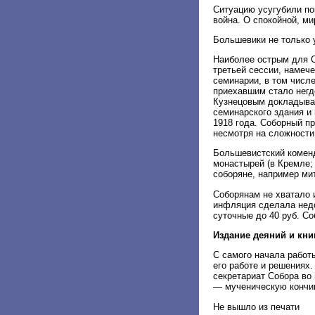
Ситуацию усугубили по
война. О спокойной, ми
Большевики не только 
Наиболее острым для С
третьей сессии, намеч
семинарии, в том числ
приехавшим стало негд
Кузнецовым докладывал
семинарского здания и
1918 года. Соборный п
несмотря на сложности
Большевистский коменд
монастырей (в Кремле;
соборяне, например ми
Соборянам не хватало 
инфляция сделала недо
суточные до 40 руб. С
Издание деяний и кни
С самого начала работ
его работе и решениях
секретариат Собора во 
— мученическую кончи
Не вышло из печати