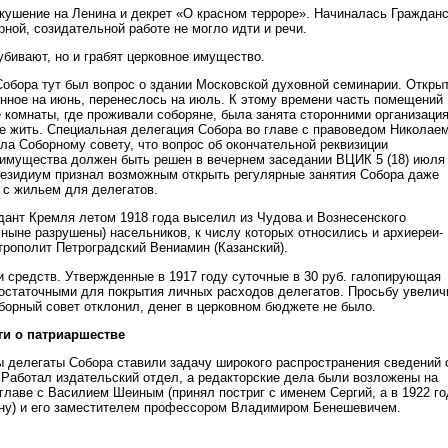
кушение на Ленина и декрет «О красном терроре». Начиналась Граждан
рной, созидательной работе не могло идти и речи.
убивают, но и грабят церковное имущество.
обора тут был вопрос о здании Московской духовной семинарии. Откры
енное на июнь, перенеслось на июль. К этому времени часть помещений
е комнаты, где проживали соборяне, была занята сторонними организаци
е жить. Специальная делегация Собора во главе с правоведом Николае
а Соборному совету, что вопрос об окончательной реквизиции
 имущества должен быть решен в вечернем заседании ВЦИК 5 (18) июля
резидиум признал возможным открыть регулярные занятия Собора даже
 с жильем для делегатов.
ант Кремля летом 1918 года выселил из Чудова и Вознесенского
 ныне разрушены) насельников, к числу которых относились и архиереи-
трополит Петроградский Вениамин (Казанский).
и средств. Утвержденные в 1917 году суточные в 30 руб. галопирующая
статочными для покрытия личных расходов делегатов. Просьбу увелич
оборный совет отклонил, денег в церковном бюджете не было.
ги о патриаршестве
ы делегаты Собора ставили задачу широкого распространения сведений 
. Работал издательский отдел, а редакторские дела были возложены на
главе с Василием Шеиным (принял постриг с именем Сергий, а в 1922 го
ну) и его заместителем профессором Владимиром Бенешевичем.