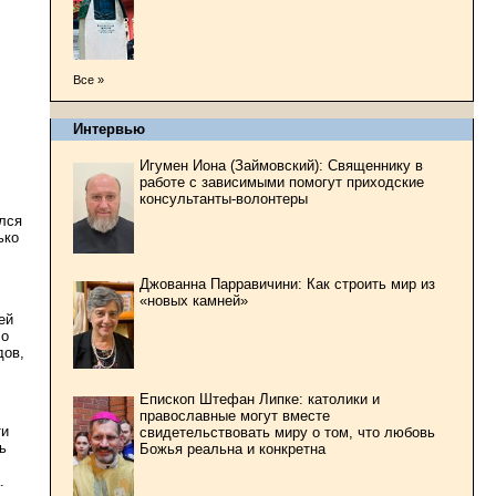
Все »
Интервью
Игумен Иона (Займовский): Священнику в
работе с зависимыми помогут приходские
консультанты-волонтеры
лся
ько
Джованна Парравичини: Как строить мир из
«новых камней»
ей
ло
дов,
Епископ Штефан Липке: католики и
православные могут вместе
ти
свидетельствовать миру о том, что любовь
ь
Божья реальна и конкретна
.