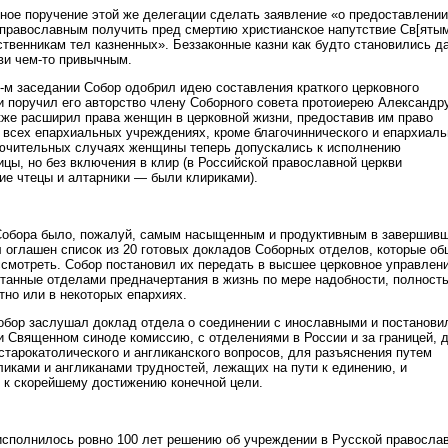
ное поручение этой же делегации сделать заявление «о предоставлении
 православным получить пред смертию христианское напутствие Св[яты
ственникам тел казненных». Беззаконные казни как будто становились д
ви чем-то привычным.
-м заседании Собор одобрил идею составления краткого церковного
 и поручил его авторство члену Соборного совета протоиерею Александр
кже расширил права женщин в церковной жизни, предоставив им право
 всех епархиальных учреждениях, кроме благочиннического и епархиаль
лючительных случаях женщины теперь допускались к исполнению
цы, но без включения в клир (в Российской православной церкви
е чтецы и алтарники — были клириками).
Собора было, пожалуй, самым насыщенным и продуктивным в завершив
л оглашен список из 20 готовых докладов Соборных отделов, которые о
ссмотреть. Собор постановил их передать в высшее церковное управлен
танные отделами предначертания в жизнь по мере надобности, полност
тно или в некоторых епархиях.
обор заслушал доклад отдела о соединении с инославными и постанови
и Священном синоде комиссию, с отделениями в России и за границей, 
старокатолического и англиканского вопросов, для разъяснения путем
ликами и англиканами трудностей, лежащих на пути к единению, и
 к скорейшему достижению конечной цели.
 исполнилось ровно 100 лет решению об учреждении в Русской правосла