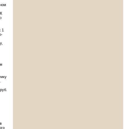
нном
 К
о
 1
о-
у,
ом
умку
.
руб.
в
ого