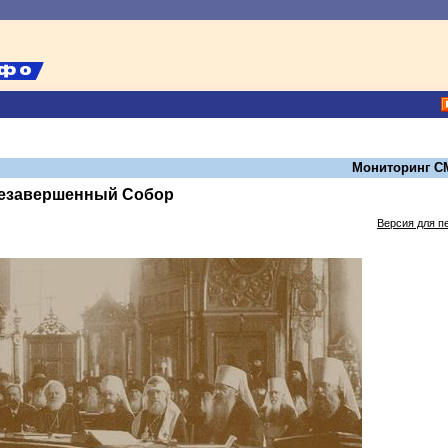
Мониторинг С
незавершенный Собор
Версия для п