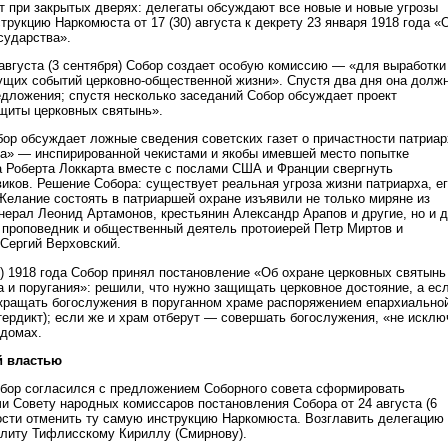
ят при закрытых дверях: делегаты обсуждают все новые и новые угрозы
струкцию Наркомюста от 17 (30) августа к декрету 23 января 1918 года «
сударства».
 августа (3 сентября) Собор создает особую комиссию — «для выработки
ущих событий церковно-общественной жизни». Спустя два дня она долж
едложения; спустя несколько заседаний Собор обсуждает проект
щиты церковных святынь».
бор обсуждает ложные сведения советских газет о причастности патриар
та» — инспирированной чекистами и якобы имевшей место попытке
а Роберта Локкарта вместе с послами США и Франции свергнуть
иков. Решение Собора: существует реальная угроза жизни патриарха, е
Желание состоять в патриаршей охране изъявили не только миряне из
нерал Леонид Артамонов, крестьянин Александр Арапов и другие, но и 
проповедник и общественный деятель протоиерей Петр Миртов и
Сергий Верховский.
я) 1918 года Собор принял постановление «Об охране церковных святынь
а и поругания»: решили, что нужно защищать церковное достояние, а ес
кращать богослужения в поруганном храме распоряжением епархиально
тердикт); если же и храм отберут — совершать богослужения, «не исклю
 домах.
й властью
бор согласился с предложением Соборного совета сформировать
и Совету народных комиссаров постановления Собора от 24 августа (6
ости отменить ту самую инструкцию Наркомюста. Возглавить делегацию
литу Тифлисскому Кириллу (Смирнову).