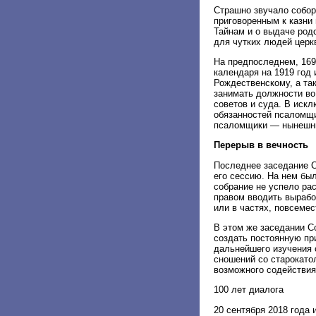
Страшно звучало собор
приговоренным к казни
Тайнам и о выдаче род
для чутких людей церк
На предпоследнем, 169
календаря на 1919 год
Рождественскому, а та
занимать должности во
советов и суда. В иск
обязанностей псаломщи
псаломщики — нынешни
Перерыв в вечность
Последнее заседание 
его сессию. На нем бы
собрание не успело ра
правом вводить вырабо
или в частях, повсемес
В этом же заседании С
создать постоянную пр
дальнейшего изучения 
сношений со старокато
возможного содействия
100 лет диалога
20 сентября 2018 года