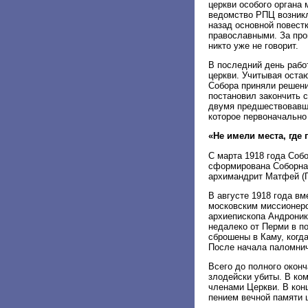
церкви особого органа
ведомство РПЦ возникло
назад основной повест
православными. За про
никто уже не говорит.
В последний день рабо
церкви. Учитывая оста
Собора приняли решени
постановил закончить 
двумя предшествовавш
которое первоначально
«Не имели места, где 
С марта 1918 года Соб
сформирована Соборная
архимандрит Матфей (П
В августе 1918 года в
московским миссионер
архиепископа Андроника
недалеко от Перми в п
сброшены в Каму, когд
После начала паломнич
Всего до полного оконч
злодейски убиты. В ко
членами Церкви. В кон
пением вечной памяти 