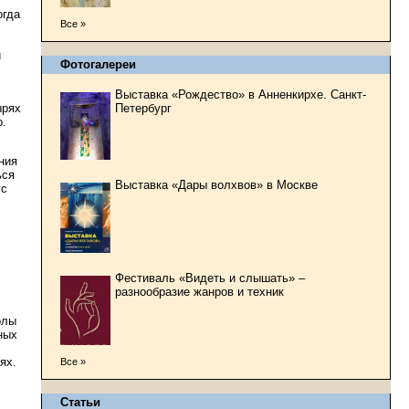
огда
Все »
й
Фотогалереи
Выставка «Рождество» в Анненкирхе. Санкт-
ырях
Петербург
о.
ния
ься
Выставка «Дары волхвов» в Москве
ус
Фестиваль «Видеть и слышать» –
разнообразие жанров и техник
олы
ных
ях.
Все »
Статьи