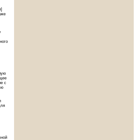
м]
аже
у
ного
шую
бщее
ие с
ью
л
для
вной