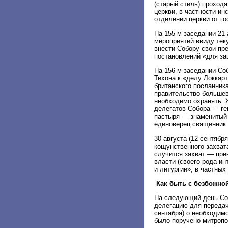
(старый стиль) проход
церкви, в частности ин
отделении церкви от го
На 155-м заседании 21
мероприятий ввиду тек
внести Собору свои пр
постановлений «для за
На 156-м заседании Со
Тихона к «делу Локкар
британского посланник
правительство большев
необходимо охранять. 
делегатов Собора — ге
пастыря — знаменитый 
единоверец священник 
30 августа (12 сентябр
кощунственного захват
случится захват — пре
власти (своего рода ин
и литургии», в частных
Как быть с безбожно
На следующий день Со
делегацию для передач
сентября) о необходим
было поручено митропо