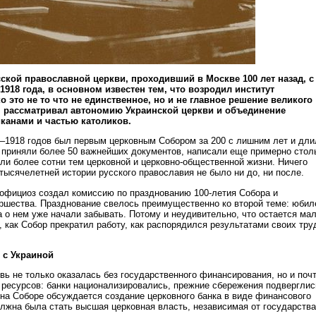
кой православной церкви, проходивший в Москве 100 лет назад, с
 1918 года, в основном известен тем, что возродил институт
о это не то что не единственное, но и не главное решение великого
н рассматривал автономию Украинской церкви и объединение
канами и частью католиков.
1918 годов был первым церковным Собором за 200 с лишним лет и дли
 приняли более 50 важнейших документов, написали еще примерно стол
или более сотни тем церковной и церковно-общественной жизни. Ничего
тысячелетней истории русского православия не было ни до, ни после.
 официоз создал комиссию по празднованию 100-летия Собора и
ршества. Празднование свелось преимущественно ко второй теме: юбил
а о нем уже начали забывать. Потому и неудивительно, что остается ма
 как Собор прекратил работу, как распорядился результатами своих тру
 с Украиной
вь не только оказалась без государственного финансирования, но и поч
ресурсов: банки национализировались, прежние сбережения подверглис
 на Соборе обсуждается создание церковного банка в виде финансового
лжна была стать высшая церковная власть, независимая от государства