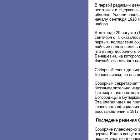
В первой редакции дея
вестнике» и «Церковных
обложке. Успели напеча
началу сентября 1918 
набора.
В докладе 29 августа (
сентября с. г. оказало
первых, вследствие об
рабочие пользовались о
что ввиду досрочного 
Бенешевич, на которого
ближайшего личного на
Соборный совет дальне
Бенешевичем, но она н
Соборный секретариат 
беззамедлительно изда
Патриарх Тихон пожертв
Богородицы в Бутырках 
Эта благая идея не пр
красочного официально
восстановлении в 1917 
Последние решения 
Соборяне планомерно з
церкви. Еще в конце в
правом участия в епар