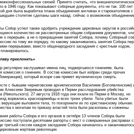
 межконфессиональных связей. Принято считать, что внешнеполитическо
 в 1946 году. Как показывают соборные документы, это не так. 100 лет
кой дня была выработка плана объединения англикан и старокатоликов с
шедшее столетие сделаны шаги назад: сейчас о возможном объединени
ты Собор успел также одобрить учреждение церковных округов в россий
ющееся количество не рассмотренных общим собранием документов, чл
е о перерыве, а не о прекращении занятий Собора, почему Соборный со
сессию по тому же порядку, по какому заканчивались занятия Собора пе
ими перерывами, вместо общенародного заседания с крестным ходом,
 планировалось.
главу преклонить»
ор регулярно заслушивал имена лиц, подвергшихся гонениям, была
 комиссия о гонениях. В состав комиссии был избран среди прочих
омеранцев), который вскоре сам примет мученическую смерть.
месте с бывшим черниговским архиепископом Василием (Богоявленским) 
ом Алексеем Зверевым проводил в Перми расследование убийства
 (Никольского). 27 августа 1918 года они ехали из Перми в Москву, но
оезд ворвались красноармейцы и всех троих убили. Тела убитых были
а верующие выловили тела, то похоронили их по христианскому обычаю.
ества к могилам по приказу властей тела были раскопаны и сожжены.
ания работы Собора и его органов в октябре 13 членов Собора были
миссию поступали десятками рапорты с мест о совершенных расправах с
це третьей сессии каждое заседание Собора начиналось и заканчивалос
церковным жертвам революции.