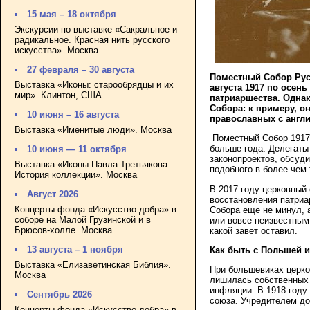
15 мая – 18 октября
Экскурсии по выставке «Сакральное и
радикальное. Красная нить русского
искусства». Москва
27 февраля – 30 августа
Поместный Собор Русс
Выставка «Иконы: старообрядцы и их
августа 1917 по осень
мир». Клинтон, США
патриаршества. Однак
Собора: к примеру, о
10 июня – 16 августа
православных с англи
Выставка «Именитые люди». Москва
Поместный Собор 1917–
больше года. Делегаты
10 июня — 11 октября
законопроектов, обсуд
Выставка «Иконы Павла Третьякова.
подобного в более чем 
История коллекции». Москва
В 2017 году церковный
Август 2026
восстановления патриа
Концерты фонда «Искусство добра» в
Собора еще не минул, 
соборе на Малой Грузинской и в
или вовсе неизвестным,
Брюсов-холле. Москва
какой завет оставил.
13 августа – 1 ноября
Как быть с Польшей и
Выставка «Елизаветинская Библия».
При большевиках церко
Москва
лишилась собственных 
инфляции. В 1918 году
Сентябрь 2026
союза. Учредителем до
Концерты фонда «Искусство добра» в