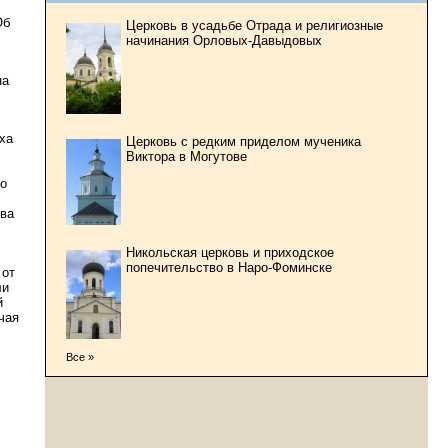
Об
Церковь в усадьбе Отрада и религиозные
начинания Орловых-Давыдовых
на
ха
Церковь с редким приделом мученика
Виктора в Могутове
го
два
Никольская церковь и приходское
попечительство в Наро-Фоминске
 от
ли
й
чая
Все »