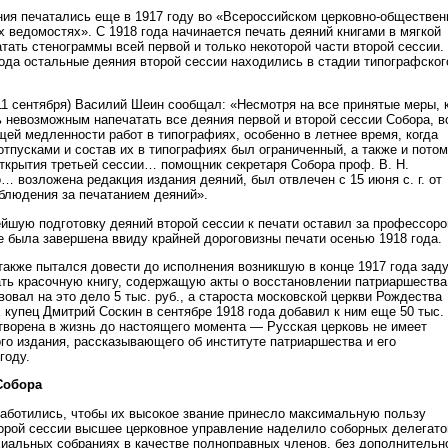
ния печатались еще в 1917 году во «Всероссийском церковно-обществе
 ведомостях». С 1918 года начинается печать деяний книгами в мягкой
тать стенограммы всей первой и только некоторой части второй сессии.
года остальные деяния второй сессии находились в стадии типографског
11 сентября) Василий Шеин сообщал: «Несмотря на все принятые меры, к
сь невозможным напечатать все деяния первой и второй сессии Собора, в
щей медленности работ в типографиях, особенно в летнее время, когда
тпусками и состав их в типографиях был ограниченный, а также и потом
открытия третьей сессии… помощник секретаря Собора проф. В. Н.
… возложена редакция издания деяний, был отвлечен с 15 июня с. г. от
блюдения за печатанием деяний».
йшую подготовку деяний второй сессии к печати оставил за профессор
е была завершена ввиду крайней дороговизны печати осенью 1918 года.
также пытался довести до исполнения возникшую в конце 1917 года зад
ть красочную книгу, содержащую акты о восстановлении патриаршества
овал на это дело 5 тыс. руб., а староста московской церкви Рождества
купец Дмитрий Соскин в сентябре 1918 года добавил к ним еще 50 тыс. 
етворена в жизнь до настоящего момента — Русская церковь не имеет
го издания, рассказывающего об институте патриаршества и его
году.
Собора
аботились, чтобы их высокое звание принесло максимальную пользу
торой сессии высшее церковное управление наделило соборных делегато
хиальных собраниях в качестве полноправных членов, без дополнительн