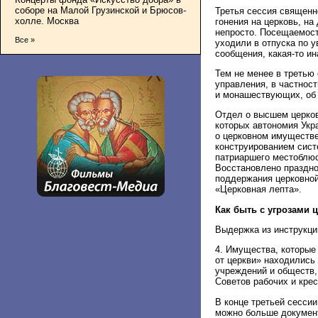
соборе на Малой Грузинской и Брюсов-
Третья сессия священн
холле. Москва
гонения на церковь, на
непросто. Посещаемост
Все »
уходили в отпуска по 
сообщения, какая-то и
Тем не менее в третью
управления, в частнос
и монашествующих, об 
Отдел о высшем церко
которых автономия Укр
о церковном имуществе
конструированием сист
патриаршего местоблюс
Восстановлено праздно
поддержания церковной
«Церковная лепта».
Как быть с угрозами 
Выдержка из инструкц
4. Имущества, которые
от церкви» находились
учреждений и обществ,
Советов рабочих и кре
В конце третьей сесси
можно больше документо