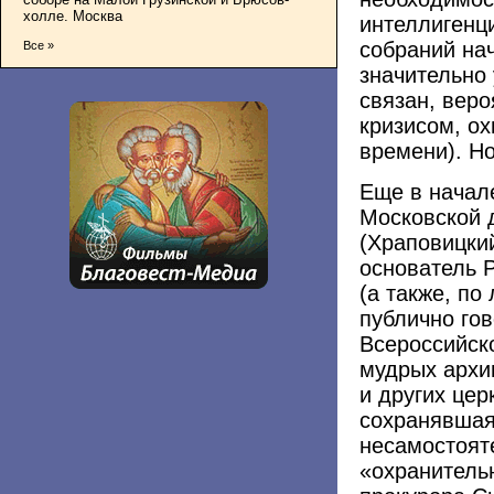
холле. Москва
интеллигенц
собраний нач
Все »
значительно 
связан, веро
кризисом, о
времени). Но
Еще в начале
Московской 
(Храповицки
основатель 
(а также, по
публично гов
Всероссийско
мудрых архи
и других цер
сохранявшая
несамостояте
«охранитель