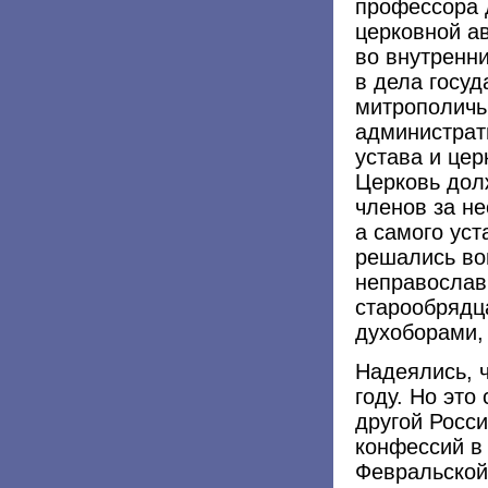
профессора 
церковной а
во внутренн
в дела госуд
митрополичьи
администрат
устава и цер
Церковь дол
членов за не
а самого уст
решались во
неправослав
старообрядц
духоборами,
Надеялись, ч
году. Но это
другой Росси
конфессий в
Февральской