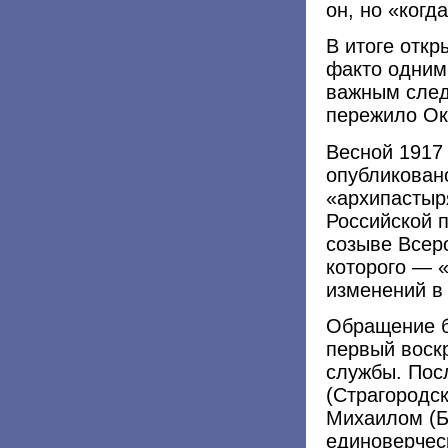
он, но «когд
В итоге откр
факто одним
важным след
пережило Ок
Весной 1917
опубликован
«архипастыр
Российской 
созыве Всер
которого — 
изменений в
Обращение б
первый воск
службы. Пос
(Страгородс
Михаилом (Б
единоверчес