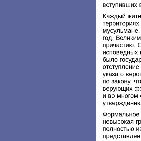
вступивших в
Каждый жите
территориях
мусульмане,
год, Великим
причастию. 
исповедных 
было госуда
отступление
указа о веро
по закону, ч
верующих фо
и во многом
утверждению
Формальное 
невысокая г
полностью и
представлени