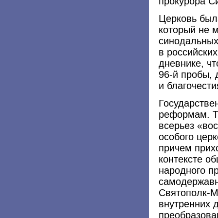
прокурора С
Церковь была
который не м
синодальных
в российских
дневнике, чт
96-й пробы, 
и благочести
Государстве
реформам. Т
всерьез «во
особого цер
причем прих
контексте о
народного пр
самодержавн
Святополк-М
внутренних д
преобразован