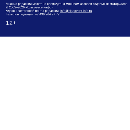
Мнение редакции может не совпадать с мнением авторов отдельных материалов.
© 2005–2026 «Благовест-инфо»
Адрес электронной почты редакции:
info@blagovest-info.ru
Телефон редакции: +7 499 264 97 72
12+