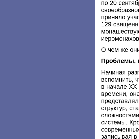
по 20 сентяб
своеобразно
приняло учас
129 священн
монашествую
иеромонахов
О чем же он
Проблемы, 
Начиная раз
вспомнить, ч
в начале XX 
времени, он
представлял
структур, ст
сложностями
системы. Кр
современных
записывая в