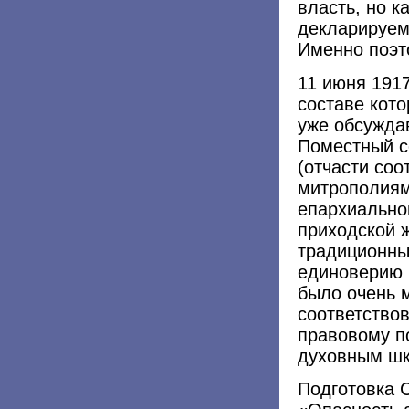
власть, но к
декларируем
Именно поэт
11 июня 1917
составе кот
уже обсужда
Поместный с
(отчасти со
митрополиям
епархиально
приходской 
традиционны
единоверию 
было очень 
соответство
правовому п
духовным ш
Подготовка 