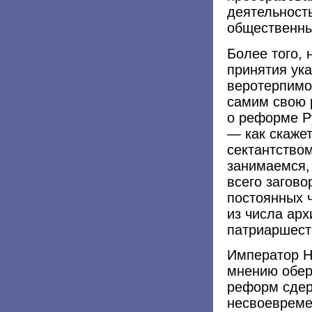
деятельность
общественны
Более того, 
принятия ук
веротерпимо
самим свою 
о реформе Ру
— как скажет
сектантство
занимаемся,
всего загов
постоянных 
из числа арх
патриаршест
Император Н
мнению обер
реформ сдер
несвоевреме