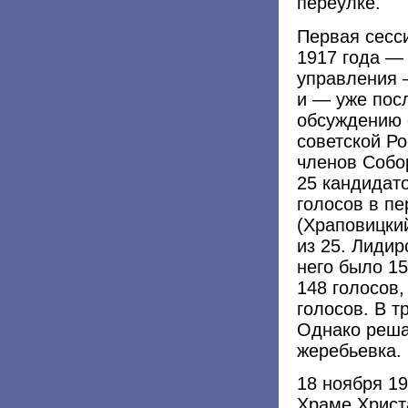
переулке.
Первая сесси
1917 года —
управления 
и — уже пос
обсуждению 
советской Ро
членов Собо
25 кандидат
голосов в п
(Храповицки
из 25. Лидир
него было 15
148 голосов,
голосов. В т
Однако реша
жеребьевка.
18 ноября 19
Храме Христ