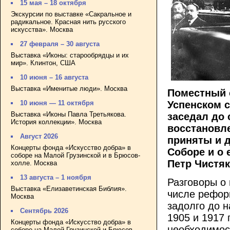
15 мая – 18 октября
Экскурсии по выставке «Сакральное и
радикальное. Красная нить русского
искусства». Москва
27 февраля – 30 августа
Выставка «Иконы: старообрядцы и их
мир». Клинтон, США
10 июня – 16 августа
Выставка «Именитые люди». Москва
Поместный с
Успенском 
10 июня — 11 октября
Выставка «Иконы Павла Третьякова.
заседал до 
История коллекции». Москва
восстановл
Август 2026
приняты и д
Концерты фонда «Искусство добра» в
Соборе и о 
соборе на Малой Грузинской и в Брюсов-
Петр Чистяк
холле. Москва
13 августа – 1 ноября
Разговоры о
Выставка «Елизаветинская Библия».
числе рефор
Москва
задолго до 
Сентябрь 2026
1905 и 1917 
Концерты фонда «Искусство добра» в
необходимос
соборе на Малой Грузинской и Брюсов-