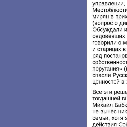
управлении, 
Местоблюсти
мирян в при
(вопрос о д
Обсуждали и
овдовевших 
говорили о 
и старицах 
ряд постано
собственност
поругания» 
спасли Русс
ценностей в 
Все эти реше
тогдашней вн
Михаил Бабк
не вынес ник
семьи, хотя 
действия Соб