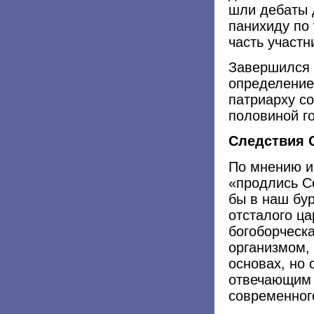
шли дебаты 
панихиду по
часть участ
Завершился 
определение
патриарху со
половиной г
Следствия 
По мнению и
«продлись С
бы в наш бу
отсталого ца
богоборческ
организмом,
основах, но
отвечающим 
современного