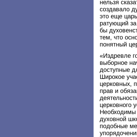
нельзя сказа
создавало д
это еще цар
ратующий за
бы духовенст
тем, что ос
понятный це
«Издревле г
выборное на
доступные д
Широкое уча
церковных, 
прав и обяза
деятельност
церковного 
Необходимы 
духовной шко
подобные ме
упорядочени