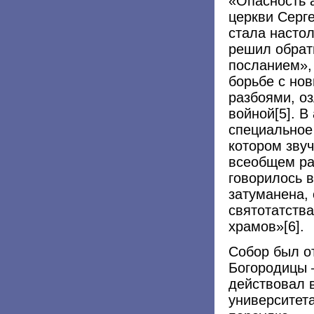
«Опасность 
церкви Серге
стала насто
решил обрат
посланием»,
борьбе с но
разбоями, о
войной[5]. В
специальное
котором зву
всеобщем ра
говорилось 
затуманена,
святотатства
храмов»[6].
Собор был о
Богородицы 
действовал 
университет