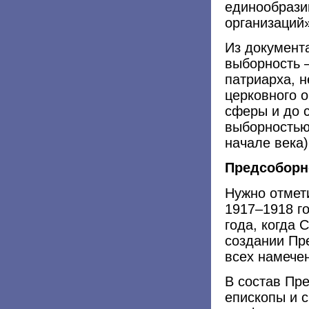
единообрази
организаций
Из документ
выборность —
патриарха, 
церковного о
сферы и до с
выборностью 
начале века)
Предсоборн
Нужно отмети
1917–1918 г
года, когда
создании Пр
всех намече
В состав Пр
епископы и 