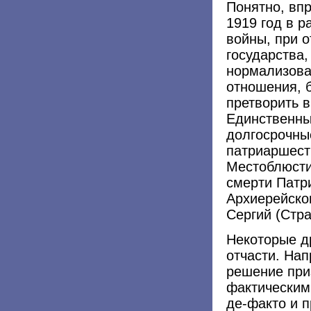
Понятно, вп
1919 год в р
войны, при о
государства,
нормализова
отношения, 
претворить 
Единственны
долгосрочны
патриаршест
Местоблюсти
смерти Патр
Архиерейско
Сергий (Стра
Некоторые д
отчасти. На
решение при
фактическим
де-факто и 