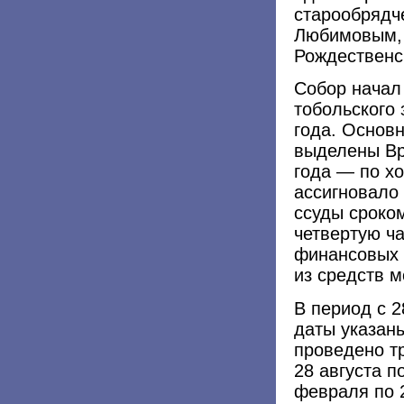
старообрядч
Любимовым,
Рождественс
Собор начал
тобольского 
года. Основ
выделены Вр
года — по х
ассигновало
ссуды сроком
четвертую ч
финансовых 
из средств 
В период с 2
даты указан
проведено т
28 августа п
февраля по 2