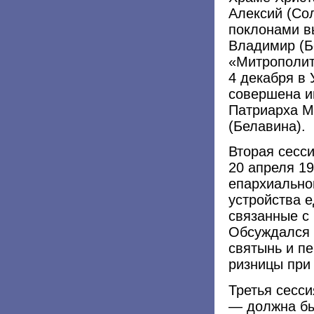
Алексий (Со
поклонами в
Владимир (Б
«Митрополит
4 декабря в
совершена и
Патриарха М
(Белавина).
Вторая сесс
20 апреля 1
епархиально
устройства 
связанные с
Обсуждался 
святынь и п
ризницы при
Третья сесси
— должна бы