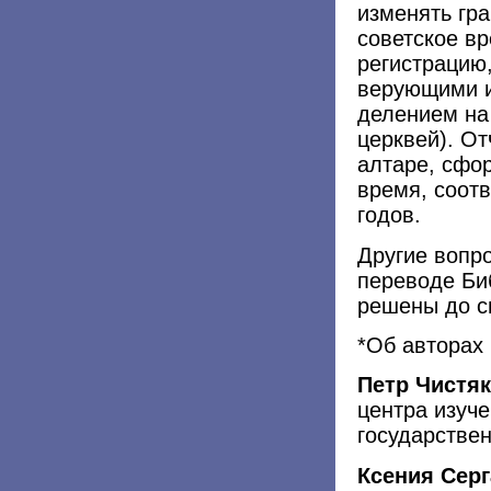
изменять гр
советское в
регистрацию
верующими и
делением на
церквей). От
алтаре, сфо
время, соот
годов.
Другие вопр
переводе Би
решены до с
*Об авторах
Петр Чистя
центра изуче
государствен
Ксения Серг